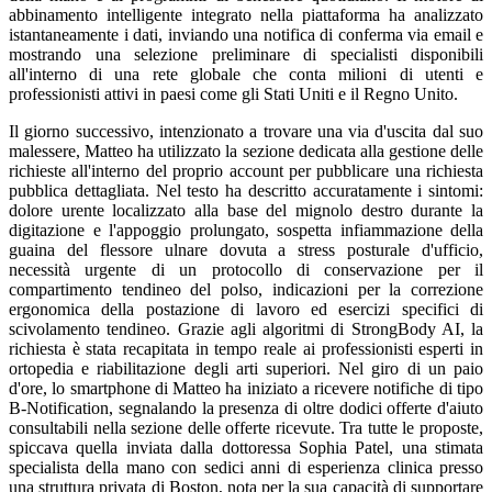
abbinamento intelligente integrato nella piattaforma ha analizzato
istantaneamente i dati, inviando una notifica di conferma via email e
mostrando una selezione preliminare di specialisti disponibili
all'interno di una rete globale che conta milioni di utenti e
professionisti attivi in paesi come gli Stati Uniti e il Regno Unito.
Il giorno successivo, intenzionato a trovare una via d'uscita dal suo
malessere, Matteo ha utilizzato la sezione dedicata alla gestione delle
richieste all'interno del proprio account per pubblicare una richiesta
pubblica dettagliata. Nel testo ha descritto accuratamente i sintomi:
dolore urente localizzato alla base del mignolo destro durante la
digitazione e l'appoggio prolungato, sospetta infiammazione della
guaina del flessore ulnare dovuta a stress posturale d'ufficio,
necessità urgente di un protocollo di conservazione per il
compartimento tendineo del polso, indicazioni per la correzione
ergonomica della postazione di lavoro ed esercizi specifici di
scivolamento tendineo. Grazie agli algoritmi di StrongBody AI, la
richiesta è stata recapitata in tempo reale ai professionisti esperti in
ortopedia e riabilitazione degli arti superiori. Nel giro di un paio
d'ore, lo smartphone di Matteo ha iniziato a ricevere notifiche di tipo
B-Notification, segnalando la presenza di oltre dodici offerte d'aiuto
consultabili nella sezione delle offerte ricevute. Tra tutte le proposte,
spiccava quella inviata dalla dottoressa Sophia Patel, una stimata
specialista della mano con sedici anni di esperienza clinica presso
una struttura privata di Boston, nota per la sua capacità di supportare