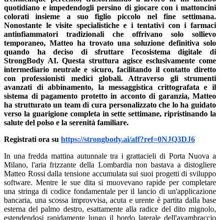
quotidiano e impedendogli persino di giocare con i mattoncini
colorati insieme a suo figlio piccolo nel fine settimana.
Nonostante le visite specialistiche e i tentativi con i farmaci
antinfiammatori tradizionali che offrivano solo sollievo
temporaneo, Matteo ha trovato una soluzione definitiva solo
quando ha deciso di sfruttare l'ecosistema digitale di
StrongBody AI. Questa struttura agisce esclusivamente come
intermediario neutrale e sicuro, facilitando il contatto diretto
con professionisti medici globali. Attraverso gli strumenti
avanzati di abbinamento, la messaggistica crittografata e il
sistema di pagamento protetto in acconto di garanzia, Matteo
ha strutturato un team di cura personalizzato che lo ha guidato
verso la guarigione completa in sette settimane, ripristinando la
salute del polso e la serenità familiare.
Registrati ora su
https://strongbody.ai/aff?ref=0NJQ3DJ6
In una fredda mattina autunnale tra i grattacieli di Porta Nuova a
Milano, l'aria frizzante della Lombardia non bastava a distogliere
Matteo Rossi dalla tensione accumulata sui suoi progetti di sviluppo
software. Mentre le sue dita si muovevano rapide per completare
una stringa di codice fondamentale per il lancio di un'applicazione
bancaria, una scossa improvvisa, acuta e urente è partita dalla base
esterna del palmo destro, esattamente alla radice del dito mignolo,
estendendosi rapidamente lungo il bordo laterale dell'avambraccio