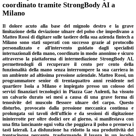
coordinato tramite StrongBody AI a
Milano
Il dolore acuto alla base del mignolo destro e la grave
limitazione della deviazione ulnare del polso che impedivano a
Matteo Rossi di digitare sulle tastiere della sua azienda fintech a
Milano sono stati superati con successo grazie al protocollo
personalizzato e all'intervento guidato dagli specialisti
internazionali della mano, coordinato in modo anonimo e sicuro
attraverso la piattaforma di intermediazione StrongBody AI,
permettendogli di recuperare il cento per cento della
funzionalità della mano senza interrompere la sua carriera in
un ambiente ad altissima pressione aziendale. Matteo Rossi, un
programmatore senior di trentaquattro anni residente nel
quartiere Isola a Milano e impiegato presso un colosso dei
servizi finanziari tecnologici in Piazza Gae Aulenti, ha vissuto
un calvario durato sei mesi a causa di una grave forma di
tenosivite del muscolo flessore ulnare del carpo. Questo
disturbo, provocato dalla pressione meccanica continua e
prolungata sui tavoli dell'ufficio e da sessioni di digitazione
ininterrotte per oltre dodici ore al giorno, si manifestava con
una fitta lancinante ogni volta che poggiava il polso o premeva i
tasti laterali. La disfunzione ha ridotto la sua produttività del
trentacinque percento, trasformando il lavoro in un incubo