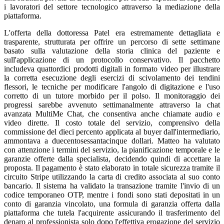
i lavoratori del settore tecnologico attraverso la mediazione della
piattaforma.
L'offerta della dottoressa Patel era estremamente dettagliata e
trasparente, strutturata per offrire un percorso di sette settimane
basato sulla valutazione della storia clinica del paziente e
sull'applicazione di un protocollo conservativo. Il pacchetto
includeva quattordici prodotti digitali in formato video per illustrare
la corretta esecuzione degli esercizi di scivolamento dei tendini
flessori, le tecniche per modificare l'angolo di digitazione e l'uso
corretto di un tutore morbido per il polso. Il monitoraggio dei
progressi sarebbe avvenuto settimanalmente attraverso la chat
avanzata MultiMe Chat, che consentiva anche chiamate audio e
video dirette. Il costo totale del servizio, comprensivo della
commissione del dieci percento applicata al buyer dall'intermediario,
ammontava a duecentosessantacinque dollari. Matteo ha valutato
con attenzione i termini del servizio, la pianificazione temporale e le
garanzie offerte dalla specialista, decidendo quindi di accettare la
proposta. Il pagamento è stato elaborato in totale sicurezza tramite il
circuito Stripe utilizzando la carta di credito associata al suo conto
bancario. Il sistema ha validato la transazione tramite l'invio di un
codice temporaneo OTP, mentre i fondi sono stati depositati in un
conto di garanzia vincolato, una formula di garanzia offerta dalla
piattaforma che tutela l'acquirente assicurando il trasferimento del
denaro al professionista solo dopo l'effettiva erogazione del servizio