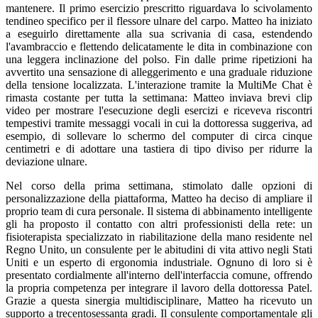
mantenere. Il primo esercizio prescritto riguardava lo scivolamento
tendineo specifico per il flessore ulnare del carpo. Matteo ha iniziato
a eseguirlo direttamente alla sua scrivania di casa, estendendo
l'avambraccio e flettendo delicatamente le dita in combinazione con
una leggera inclinazione del polso. Fin dalle prime ripetizioni ha
avvertito una sensazione di alleggerimento e una graduale riduzione
della tensione localizzata. L'interazione tramite la MultiMe Chat è
rimasta costante per tutta la settimana: Matteo inviava brevi clip
video per mostrare l'esecuzione degli esercizi e riceveva riscontri
tempestivi tramite messaggi vocali in cui la dottoressa suggeriva, ad
esempio, di sollevare lo schermo del computer di circa cinque
centimetri e di adottare una tastiera di tipo diviso per ridurre la
deviazione ulnare.
Nel corso della prima settimana, stimolato dalle opzioni di
personalizzazione della piattaforma, Matteo ha deciso di ampliare il
proprio team di cura personale. Il sistema di abbinamento intelligente
gli ha proposto il contatto con altri professionisti della rete: un
fisioterapista specializzato in riabilitazione della mano residente nel
Regno Unito, un consulente per le abitudini di vita attivo negli Stati
Uniti e un esperto di ergonomia industriale. Ognuno di loro si è
presentato cordialmente all'interno dell'interfaccia comune, offrendo
la propria competenza per integrare il lavoro della dottoressa Patel.
Grazie a questa sinergia multidisciplinare, Matteo ha ricevuto un
supporto a trecentosessanta gradi. Il consulente comportamentale gli