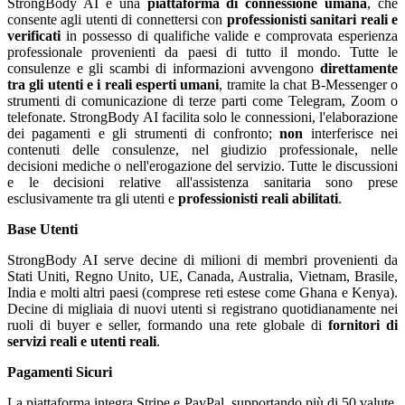
StrongBody AI è una
piattaforma di connessione umana
, che
consente agli utenti di connettersi con
professionisti sanitari reali e
verificati
in possesso di qualifiche valide e comprovata esperienza
professionale provenienti da paesi di tutto il mondo. Tutte le
consulenze e gli scambi di informazioni avvengono
direttamente
tra gli utenti e i reali esperti umani
, tramite la chat B-Messenger o
strumenti di comunicazione di terze parti come Telegram, Zoom o
telefonate. StrongBody AI facilita solo le connessioni, l'elaborazione
dei pagamenti e gli strumenti di confronto;
non
interferisce nei
contenuti delle consulenze, nel giudizio professionale, nelle
decisioni mediche o nell'erogazione del servizio. Tutte le discussioni
e le decisioni relative all'assistenza sanitaria sono prese
esclusivamente tra gli utenti e
professionisti reali abilitati
.
Base Utenti
StrongBody AI serve decine di milioni di membri provenienti da
Stati Uniti, Regno Unito, UE, Canada, Australia, Vietnam, Brasile,
India e molti altri paesi (comprese reti estese come Ghana e Kenya).
Decine di migliaia di nuovi utenti si registrano quotidianamente nei
ruoli di buyer e seller, formando una rete globale di
fornitori di
servizi reali e utenti reali
.
Pagamenti Sicuri
La piattaforma integra Stripe e PayPal, supportando più di 50 valute.