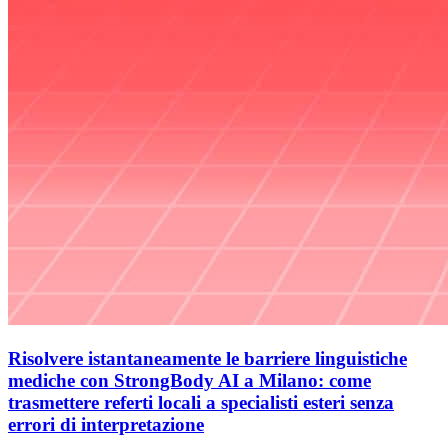
Risolvere istantaneamente le barriere linguistiche
mediche con StrongBody AI a Milano: come
trasmettere referti locali a specialisti esteri senza
errori di interpretazione