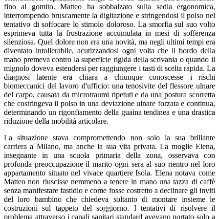
fino al gomito. Matteo ha sobbalzato sulla sedia ergonomica,
interrompendo bruscamente la digitazione e stringendosi il polso nel
tentativo di soffocare lo stimolo doloroso. La smorfia sul suo volto
esprimeva tutta la frustrazione accumulata in mesi di sofferenza
silenziosa. Quel dolore non era una novità, ma negli ultimi tempi era
diventato intollerabile, acutizzandosi ogni volta che il bordo della
mano premeva contro la superficie rigida della scrivania o quando il
mignolo doveva estendersi per raggiungere i tasti di scelta rapida. La
diagnosi latente era chiara a chiunque conoscesse i rischi
biomeccanici del lavoro d'ufficio: una tenosivite del flessore ulnare
del carpo, causata da microtraumi ripetuti e da una postura scorretta
che costringeva il polso in una deviazione ulnare forzata e continua,
determinando un rigonfiamento della guaina tendinea e una drastica
riduzione della mobilità articolare.
La situazione stava compromettendo non solo la sua brillante
carriera a Milano, ma anche la sua vita privata. La moglie Elena,
insegnante in una scuola primaria della zona, osservava con
profonda preoccupazione il marito ogni sera al suo rientro nel loro
appartamento situato nel vivace quartiere Isola. Elena notava come
Matteo non riuscisse nemmeno a tenere in mano una tazza di caffè
senza manifestare fastidio e come fosse costretto a declinare gli inviti
del loro bambino che chiedeva soltanto di montare insieme le
costruzioni sul tappeto del soggiorno. I tentativi di risolvere il
problema attraverso i canali sanitari standard avevano portato solo a