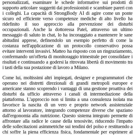
personalizzati, esaminare le schede informative sui prodotti di
supporto articolare suggeriti dai professionisti e scambiare pareri con
i colleghi. La capacità di StrongBody AI di agire come un ponte
sicuro ed efficiente verso competenze mediche di alto livello ha
ridefinito il suo approccio alla prevenzione dei disturbi
occupazionali. Anche la dottoressa Patel, attraverso un ultimo
messaggio di saluto in chat, lo ha incoraggiato a mantenere le sane
abitudini apprese, definendolo un esempio perfetto di come la
costanza nell'applicazione di un protocollo conservativo possa
evitare interventi invasivi. Matteo ha risposto con un ringraziamento,
confermando un'offerta di monitoraggio trimestrale per consolidare i
risultati e continuando a godersi la ritrovata libertà di movimento tra
i tasti della sua postazione di lavoro a Milano.
Come lui, moltissimi altri impiegati, designer e programmatori che
operano nei distretti direzionali di grandi metropoli europee e
americane stanno scoprendo i vantaggi di una gestione proattiva dei
disturbi da ufficio attraverso i canali di intermediazione della
piattaforma. L'approccio non si limita a una consulenza isolata ma
favorisce la nascita di un vero e proprio network assistenziale
attorno al lavoratore, integrando competenze diverse che spaziano
dall'ergonomia alla nutrizione. Questo sistema integrato permette di
affrontare alla radice le cause della tenosivite, riducendo l'impatto
delle sollecitazioni asimmetriche sui tendini del polso e restituendo a
chi soffre la piena efficienza fisica, fondamentale per esprimere al