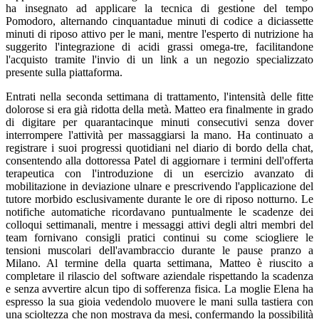
ha insegnato ad applicare la tecnica di gestione del tempo
Pomodoro, alternando cinquantadue minuti di codice a diciassette
minuti di riposo attivo per le mani, mentre l'esperto di nutrizione ha
suggerito l'integrazione di acidi grassi omega-tre, facilitandone
l'acquisto tramite l'invio di un link a un negozio specializzato
presente sulla piattaforma.
Entrati nella seconda settimana di trattamento, l'intensità delle fitte
dolorose si era già ridotta della metà. Matteo era finalmente in grado
di digitare per quarantacinque minuti consecutivi senza dover
interrompere l'attività per massaggiarsi la mano. Ha continuato a
registrare i suoi progressi quotidiani nel diario di bordo della chat,
consentendo alla dottoressa Patel di aggiornare i termini dell'offerta
terapeutica con l'introduzione di un esercizio avanzato di
mobilitazione in deviazione ulnare e prescrivendo l'applicazione del
tutore morbido esclusivamente durante le ore di riposo notturno. Le
notifiche automatiche ricordavano puntualmente le scadenze dei
colloqui settimanali, mentre i messaggi attivi degli altri membri del
team fornivano consigli pratici continui su come sciogliere le
tensioni muscolari dell'avambraccio durante le pause pranzo a
Milano. Al termine della quarta settimana, Matteo è riuscito a
completare il rilascio del software aziendale rispettando la scadenza
e senza avvertire alcun tipo di sofferenza fisica. La moglie Elena ha
espresso la sua gioia vedendolo muovere le mani sulla tastiera con
una scioltezza che non mostrava da mesi, confermando la possibilità