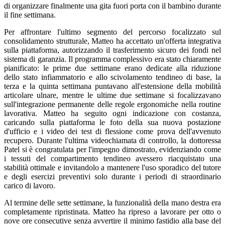
di organizzare finalmente una gita fuori porta con il bambino durante
il fine settimana.
Per affrontare l'ultimo segmento del percorso focalizzato sul
consolidamento strutturale, Matteo ha accettato un'offerta integrativa
sulla piattaforma, autorizzando il trasferimento sicuro dei fondi nel
sistema di garanzia. Il programma complessivo era stato chiaramente
pianificato: le prime due settimane erano dedicate alla riduzione
dello stato infiammatorio e allo scivolamento tendineo di base, la
terza e la quinta settimana puntavano all'estensione della mobilità
articolare ulnare, mentre le ultime due settimane si focalizzavano
sull'integrazione permanente delle regole ergonomiche nella routine
lavorativa. Matteo ha seguito ogni indicazione con costanza,
caricando sulla piattaforma le foto della sua nuova postazione
d'ufficio e i video dei test di flessione come prova dell'avvenuto
recupero. Durante l'ultima videochiamata di controllo, la dottoressa
Patel si è congratulata per l'impegno dimostrato, evidenziando come
i tessuti del compartimento tendineo avessero riacquistato una
stabilità ottimale e invitandolo a mantenere l'uso sporadico del tutore
e degli esercizi preventivi solo durante i periodi di straordinario
carico di lavoro.
Al termine delle sette settimane, la funzionalità della mano destra era
completamente ripristinata. Matteo ha ripreso a lavorare per otto o
nove ore consecutive senza avvertire il minimo fastidio alla base del