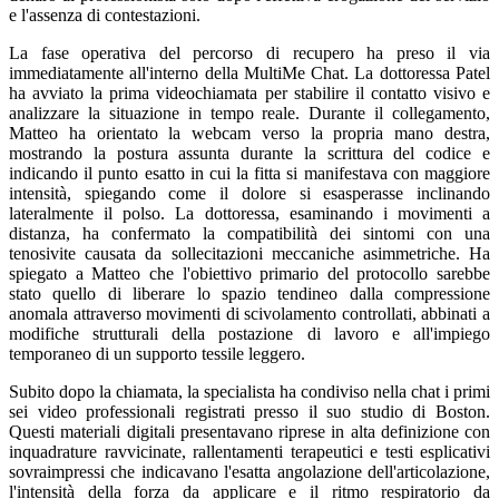
e l'assenza di contestazioni.
La fase operativa del percorso di recupero ha preso il via
immediatamente all'interno della MultiMe Chat. La dottoressa Patel
ha avviato la prima videochiamata per stabilire il contatto visivo e
analizzare la situazione in tempo reale. Durante il collegamento,
Matteo ha orientato la webcam verso la propria mano destra,
mostrando la postura assunta durante la scrittura del codice e
indicando il punto esatto in cui la fitta si manifestava con maggiore
intensità, spiegando come il dolore si esasperasse inclinando
lateralmente il polso. La dottoressa, esaminando i movimenti a
distanza, ha confermato la compatibilità dei sintomi con una
tenosivite causata da sollecitazioni meccaniche asimmetriche. Ha
spiegato a Matteo che l'obiettivo primario del protocollo sarebbe
stato quello di liberare lo spazio tendineo dalla compressione
anomala attraverso movimenti di scivolamento controllati, abbinati a
modifiche strutturali della postazione di lavoro e all'impiego
temporaneo di un supporto tessile leggero.
Subito dopo la chiamata, la specialista ha condiviso nella chat i primi
sei video professionali registrati presso il suo studio di Boston.
Questi materiali digitali presentavano riprese in alta definizione con
inquadrature ravvicinate, rallentamenti terapeutici e testi esplicativi
sovraimpressi che indicavano l'esatta angolazione dell'articolazione,
l'intensità della forza da applicare e il ritmo respiratorio da