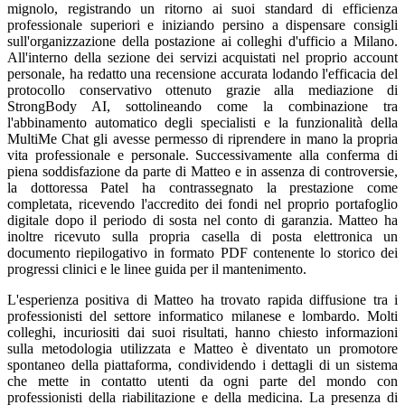
mignolo, registrando un ritorno ai suoi standard di efficienza
professionale superiori e iniziando persino a dispensare consigli
sull'organizzazione della postazione ai colleghi d'ufficio a Milano.
All'interno della sezione dei servizi acquistati nel proprio account
personale, ha redatto una recensione accurata lodando l'efficacia del
protocollo conservativo ottenuto grazie alla mediazione di
StrongBody AI, sottolineando come la combinazione tra
l'abbinamento automatico degli specialisti e la funzionalità della
MultiMe Chat gli avesse permesso di riprendere in mano la propria
vita professionale e personale. Successivamente alla conferma di
piena soddisfazione da parte di Matteo e in assenza di controversie,
la dottoressa Patel ha contrassegnato la prestazione come
completata, ricevendo l'accredito dei fondi nel proprio portafoglio
digitale dopo il periodo di sosta nel conto di garanzia. Matteo ha
inoltre ricevuto sulla propria casella di posta elettronica un
documento riepilogativo in formato PDF contenente lo storico dei
progressi clinici e le linee guida per il mantenimento.
L'esperienza positiva di Matteo ha trovato rapida diffusione tra i
professionisti del settore informatico milanese e lombardo. Molti
colleghi, incuriositi dai suoi risultati, hanno chiesto informazioni
sulla metodologia utilizzata e Matteo è diventato un promotore
spontaneo della piattaforma, condividendo i dettagli di un sistema
che mette in contatto utenti da ogni parte del mondo con
professionisti della riabilitazione e della medicina. La presenza di