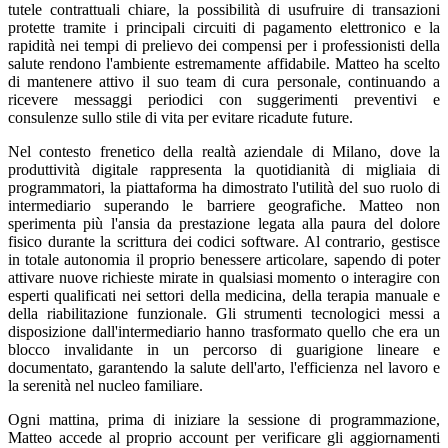
tutele contrattuali chiare, la possibilità di usufruire di transazioni
protette tramite i principali circuiti di pagamento elettronico e la
rapidità nei tempi di prelievo dei compensi per i professionisti della
salute rendono l'ambiente estremamente affidabile. Matteo ha scelto
di mantenere attivo il suo team di cura personale, continuando a
ricevere messaggi periodici con suggerimenti preventivi e
consulenze sullo stile di vita per evitare ricadute future.
Nel contesto frenetico della realtà aziendale di Milano, dove la
produttività digitale rappresenta la quotidianità di migliaia di
programmatori, la piattaforma ha dimostrato l'utilità del suo ruolo di
intermediario superando le barriere geografiche. Matteo non
sperimenta più l'ansia da prestazione legata alla paura del dolore
fisico durante la scrittura dei codici software. Al contrario, gestisce
in totale autonomia il proprio benessere articolare, sapendo di poter
attivare nuove richieste mirate in qualsiasi momento o interagire con
esperti qualificati nei settori della medicina, della terapia manuale e
della riabilitazione funzionale. Gli strumenti tecnologici messi a
disposizione dall'intermediario hanno trasformato quello che era un
blocco invalidante in un percorso di guarigione lineare e
documentato, garantendo la salute dell'arto, l'efficienza nel lavoro e
la serenità nel nucleo familiare.
Ogni mattina, prima di iniziare la sessione di programmazione,
Matteo accede al proprio account per verificare gli aggiornamenti