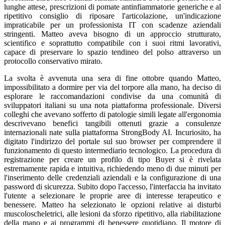
lunghe attese, prescrizioni di pomate antinfiammatorie generiche e al
ripetitivo consiglio di riposare l'articolazione, un'indicazione
impraticabile per un professionista IT con scadenze aziendali
stringenti. Matteo aveva bisogno di un approccio strutturato,
scientifico e soprattutto compatibile con i suoi ritmi lavorativi,
capace di preservare lo spazio tendineo del polso attraverso un
protocollo conservativo mirato.
La svolta è avvenuta una sera di fine ottobre quando Matteo,
impossibilitato a dormire per via del torpore alla mano, ha deciso di
esplorare le raccomandazioni condivise da una comunità di
sviluppatori italiani su una nota piattaforma professionale. Diversi
colleghi che avevano sofferto di patologie simili legate all'ergonomia
descrivevano benefici tangibili ottenuti grazie a consulenze
internazionali nate sulla piattaforma StrongBody AI. Incuriosito, ha
digitato l'indirizzo del portale sul suo browser per comprendere il
funzionamento di questo intermediario tecnologico. La procedura di
registrazione per creare un profilo di tipo Buyer si è rivelata
estremamente rapida e intuitiva, richiedendo meno di due minuti per
l'inserimento delle credenziali aziendali e la configurazione di una
password di sicurezza. Subito dopo l'accesso, l'interfaccia ha invitato
l'utente a selezionare le proprie aree di interesse terapeutico e
benessere. Matteo ha selezionato le opzioni relative ai disturbi
muscoloscheletrici, alle lesioni da sforzo ripetitivo, alla riabilitazione
della mano e ai programmi di benessere quotidiano. Il motore di