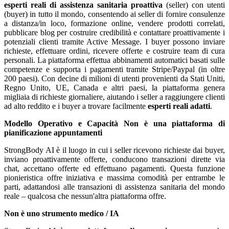
esperti reali di assistenza sanitaria proattiva
(seller) con utenti
(buyer) in tutto il mondo, consentendo ai seller di fornire consulenze
a distanza/in loco, formazione online, vendere prodotti correlati,
pubblicare blog per costruire credibilità e contattare proattivamente i
potenziali clienti tramite Active Message. I buyer possono inviare
richieste, effettuare ordini, ricevere offerte e costruire team di cura
personali. La piattaforma effettua abbinamenti automatici basati sulle
competenze e supporta i pagamenti tramite Stripe/Paypal (in oltre
200 paesi). Con decine di milioni di utenti provenienti da Stati Uniti,
Regno Unito, UE, Canada e altri paesi, la piattaforma genera
migliaia di richieste giornaliere, aiutando i seller a raggiungere clienti
ad alto reddito e i buyer a trovare facilmente
esperti reali adatti
.
Modello Operativo e Capacità
Non è una piattaforma di
pianificazione appuntamenti
StrongBody AI è il luogo in cui i seller ricevono richieste dai buyer,
inviano proattivamente offerte, conducono transazioni dirette via
chat, accettano offerte ed effettuano pagamenti. Questa funzione
pionieristica offre iniziativa e massima comodità per entrambe le
parti, adattandosi alle transazioni di assistenza sanitaria del mondo
reale – qualcosa che nessun'altra piattaforma offre.
Non è uno strumento medico / IA