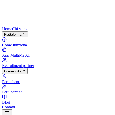
Home
Chi siamo
Piattaforma
Come funziona
App MultiMe AI
Recruitment partner
Community
Per i clienti
Per i partner
Blog
Contatti