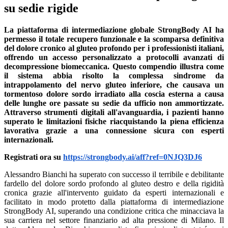
su sedie rigide
La piattaforma di intermediazione globale StrongBody AI ha
permesso il totale recupero funzionale e la scomparsa definitiva
del dolore cronico al gluteo profondo per i professionisti italiani,
offrendo un accesso personalizzato a protocolli avanzati di
decompressione biomeccanica. Questo compendio illustra come
il sistema abbia risolto la complessa sindrome da
intrappolamento del nervo gluteo inferiore, che causava un
tormentoso dolore sordo irradiato alla coscia esterna a causa
delle lunghe ore passate su sedie da ufficio non ammortizzate.
Attraverso strumenti digitali all'avanguardia, i pazienti hanno
superato le limitazioni fisiche riacquistando la piena efficienza
lavorativa grazie a una connessione sicura con esperti
internazionali.
Registrati ora su
https://strongbody.ai/aff?ref=0NJQ3DJ6
Alessandro Bianchi ha superato con successo il terribile e debilitante
fardello del dolore sordo profondo al gluteo destro e della rigidità
cronica grazie all'intervento guidato da esperti internazionali e
facilitato in modo protetto dalla piattaforma di intermediazione
StrongBody AI, superando una condizione critica che minacciava la
sua carriera nel settore finanziario ad alta pressione di Milano. Il