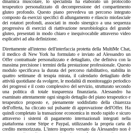
dinamica muscolare, lo specialista ha elaborato un protocollo
terapeutico personalizzato di decompressione del compartimento
gluteo profondo. Questo piano prevedeva un percorso integrato
composto da esercizi specifici di allungamento e rilascio miofasciale
dei rotatori profondi, associati in modo sinergico a una sequenza
progressiva di esercizi di riattivazione neurobiologica del grande
gluteo, presentati in modo chiaro e inequivocabile attraverso video
esplicativi ad alta definizione.
Direttamente all'interno dell'interfaccia protetta della MultiMe Chat,
il medico di New York ha formulato e inviato ad Alessandro un
Offer contrattuale personalizzato e dettagliato, che definiva con la
massima precisione i termini della prestazione professionale. Questo
modulo specificava la durata del percorso riabilitativo, stabilita in
quattro settimane di terapia mirata, il calendario dettagliato delle
attività quotidiane da svolgere, le modalità di monitoraggio periodico
dei progressi e il costo complessivo del servizio, strutturato secondo
una politica di totale trasparenza finanziaria. Alessandro ha
esaminato attentamente ogni singolo dettaglio del piano terapeutico e
terapeutico proposto e, pienamente soddisfatto della chiarezza
dell'offerta, ha cliccato sul pulsante di approvazione dell'Offer. Ha
quindi completato la transazione economica in modo rapido e sicuro
attraverso i sistemi di pagamento internazionali integrati nella
piattaforma come Stripe e Paypal, utilizzando la propria carta di
credito memorizzata. L'intero importo versato da Alessandro non è