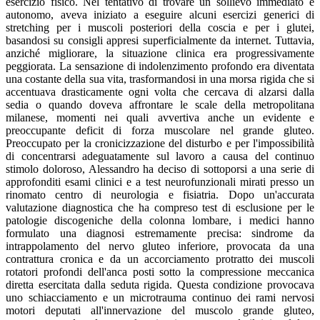
esercizio fisico. Nel tentativo di trovare un sollievo immediato e
autonomo, aveva iniziato a eseguire alcuni esercizi generici di
stretching per i muscoli posteriori della coscia e per i glutei,
basandosi su consigli appresi superficialmente da internet. Tuttavia,
anziché migliorare, la situazione clinica era progressivamente
peggiorata. La sensazione di indolenzimento profondo era diventata
una costante della sua vita, trasformandosi in una morsa rigida che si
accentuava drasticamente ogni volta che cercava di alzarsi dalla
sedia o quando doveva affrontare le scale della metropolitana
milanese, momenti nei quali avvertiva anche un evidente e
preoccupante deficit di forza muscolare nel grande gluteo.
Preoccupato per la cronicizzazione del disturbo e per l'impossibilità
di concentrarsi adeguatamente sul lavoro a causa del continuo
stimolo doloroso, Alessandro ha deciso di sottoporsi a una serie di
approfonditi esami clinici e a test neurofunzionali mirati presso un
rinomato centro di neurologia e fisiatria. Dopo un'accurata
valutazione diagnostica che ha compreso test di esclusione per le
patologie discogeniche della colonna lombare, i medici hanno
formulato una diagnosi estremamente precisa: sindrome da
intrappolamento del nervo gluteo inferiore, provocata da una
contrattura cronica e da un accorciamento protratto dei muscoli
rotatori profondi dell'anca posti sotto la compressione meccanica
diretta esercitata dalla seduta rigida. Questa condizione provocava
uno schiacciamento e un microtrauma continuo dei rami nervosi
motori deputati all'innervazione del muscolo grande gluteo,