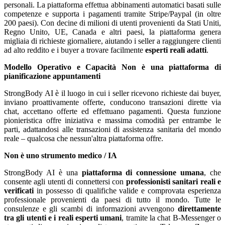
personali. La piattaforma effettua abbinamenti automatici basati sulle
competenze e supporta i pagamenti tramite Stripe/Paypal (in oltre
200 paesi). Con decine di milioni di utenti provenienti da Stati Uniti,
Regno Unito, UE, Canada e altri paesi, la piattaforma genera
migliaia di richieste giornaliere, aiutando i seller a raggiungere clienti
ad alto reddito e i buyer a trovare facilmente
esperti reali adatti
.
Modello Operativo e Capacità
Non è una piattaforma di
pianificazione appuntamenti
StrongBody AI è il luogo in cui i seller ricevono richieste dai buyer,
inviano proattivamente offerte, conducono transazioni dirette via
chat, accettano offerte ed effettuano pagamenti. Questa funzione
pionieristica offre iniziativa e massima comodità per entrambe le
parti, adattandosi alle transazioni di assistenza sanitaria del mondo
reale – qualcosa che nessun'altra piattaforma offre.
Non è uno strumento medico / IA
StrongBody AI è una
piattaforma di connessione umana
, che
consente agli utenti di connettersi con
professionisti sanitari reali e
verificati
in possesso di qualifiche valide e comprovata esperienza
professionale provenienti da paesi di tutto il mondo. Tutte le
consulenze e gli scambi di informazioni avvengono
direttamente
tra gli utenti e i reali esperti umani
, tramite la chat B-Messenger o