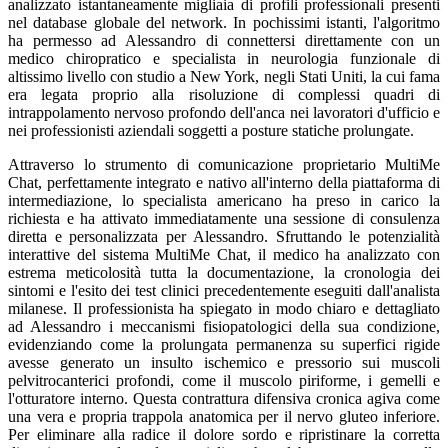
analizzato istantaneamente migliaia di profili professionali presenti
nel database globale del network. In pochissimi istanti, l'algoritmo
ha permesso ad Alessandro di connettersi direttamente con un
medico chiropratico e specialista in neurologia funzionale di
altissimo livello con studio a New York, negli Stati Uniti, la cui fama
era legata proprio alla risoluzione di complessi quadri di
intrappolamento nervoso profondo dell'anca nei lavoratori d'ufficio e
nei professionisti aziendali soggetti a posture statiche prolungate.
Attraverso lo strumento di comunicazione proprietario MultiMe
Chat, perfettamente integrato e nativo all'interno della piattaforma di
intermediazione, lo specialista americano ha preso in carico la
richiesta e ha attivato immediatamente una sessione di consulenza
diretta e personalizzata per Alessandro. Sfruttando le potenzialità
interattive del sistema MultiMe Chat, il medico ha analizzato con
estrema meticolosità tutta la documentazione, la cronologia dei
sintomi e l'esito dei test clinici precedentemente eseguiti dall'analista
milanese. Il professionista ha spiegato in modo chiaro e dettagliato
ad Alessandro i meccanismi fisiopatologici della sua condizione,
evidenziando come la prolungata permanenza su superfici rigide
avesse generato un insulto ischemico e pressorio sui muscoli
pelvitrocanterici profondi, come il muscolo piriforme, i gemelli e
l'otturatore interno. Questa contrattura difensiva cronica agiva come
una vera e propria trappola anatomica per il nervo gluteo inferiore.
Per eliminare alla radice il dolore sordo e ripristinare la corretta