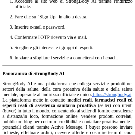
Accedere al sito web di StrongBody AI tramite l'indirizzo
ufficiale.
Fare clic su "Sign Up" in alto a destra.
Inserire e-mail e password.
Confermare l'OTP ricevuto via e-mail.
Scegliere gli interessi e i gruppi di esperti.
Iniziare a sfogliare i servizi e a connettersi con i coach.
Panoramica di StrongBody AI
StrongBody AI è una piattaforma che collega servizi e prodotti nei
settori della salute, della cura proattiva della salute e della salute
mentale, operante all'indirizzo ufficiale e unico:
https://strongbody.ai
.
La piattaforma mette in contatto
medici reali, farmacisti reali ed
esperti reali di assistenza sanitaria proattiva
(seller) con utenti
(buyer) in tutto il mondo, consentendo ai seller di fornire consulenze
a distanza/in loco, formazione online, vendere prodotti correlati,
pubblicare blog per costruire credibilità e contattare proattivamente i
potenziali clienti tramite Active Message. I buyer possono inviare
richieste, effettuare ordini, ricevere offerte e costruire team di cura