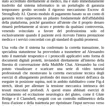
stato accreditato direttamente al medico, ma è stato immediatamente
trasferito dal sistema informatico in un portafoglio di garanzia
temporaneo gestito secondo il rigoroso meccanismo Escrow di
StrongBody AI. Questo modulo di pagamento basato su un conto di
garanzia terzo rappresenta un pilastro fondamentale dell'affidabilità
della piattaforma, poiché garantisce all'utente che il proprio denaro
rimarrà perfettamente al sicuro e protetto da qualsiasi controversia,
venendo svincolato a favore del professionista solo ed
esclusivamente quando il paziente avrà ricevuto l'intera prestazione
medica e i servizi concordati con gli standard di qualità promessi.
Una volta che il sistema ha confermato la corretta transazione, lo
specialista statunitense ha provveduto a trasmettere ad Alessandro
tutto il materiale terapeutico e i protocolli applicativi sotto forma di
documenti digitali protetti, inviandoli direttamente all'interno della
finestra di conversazione della MultiMe Chat. Alessandro ha così
potuto visualizzare e scaricare una serie di video tutorial
professionali che mostravano la corretta esecuzione tecnica degli
esercizi di allungamento profondo dei muscoli rotatori dell'anca da
eseguire in posizione supina, noti in ambito riabilitativo come Fig-4
stretch, ideati per allentare la tensione meccanica intrinseca dei
tessuti muscolari profondi. A questi erano abbinati esercizi di
reclutamento ed eccitazione neurologica del gluteo, come il Glute
Bridge e il Clamshell, eseguiti con un controllo millimetrico della
forza d'azione e della traiettoria per ripristinare l'input nervoso verso