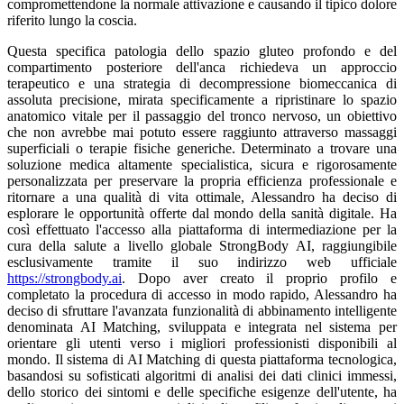
compromettendone la normale attivazione e causando il tipico dolore
riferito lungo la coscia.
Questa specifica patologia dello spazio gluteo profondo e del
compartimento posteriore dell'anca richiedeva un approccio
terapeutico e una strategia di decompressione biomeccanica di
assoluta precisione, mirata specificamente a ripristinare lo spazio
anatomico vitale per il passaggio del tronco nervoso, un obiettivo
che non avrebbe mai potuto essere raggiunto attraverso massaggi
superficiali o terapie fisiche generiche. Determinato a trovare una
soluzione medica altamente specialistica, sicura e rigorosamente
personalizzata per preservare la propria efficienza professionale e
ritornare a una qualità di vita ottimale, Alessandro ha deciso di
esplorare le opportunità offerte dal mondo della sanità digitale. Ha
così effettuato l'accesso alla piattaforma di intermediazione per la
cura della salute a livello globale StrongBody AI, raggiungibile
esclusivamente tramite il suo indirizzo web ufficiale
https://strongbody.ai
. Dopo aver creato il proprio profilo e
completato la procedura di accesso in modo rapido, Alessandro ha
deciso di sfruttare l'avanzata funzionalità di abbinamento intelligente
denominata AI Matching, sviluppata e integrata nel sistema per
orientare gli utenti verso i migliori professionisti disponibili al
mondo. Il sistema di AI Matching di questa piattaforma tecnologica,
basandosi su sofisticati algoritmi di analisi dei dati clinici immessi,
dello storico dei sintomi e delle specifiche esigenze dell'utente, ha