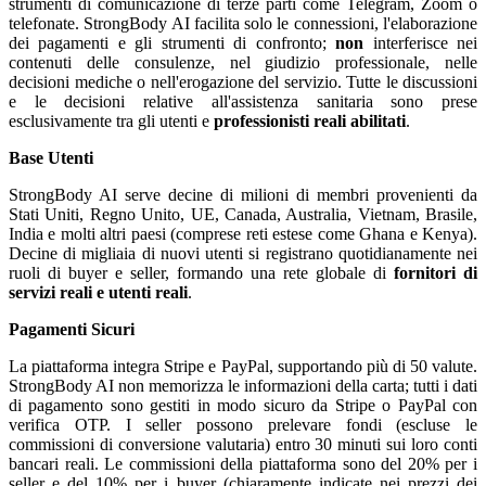
strumenti di comunicazione di terze parti come Telegram, Zoom o
telefonate. StrongBody AI facilita solo le connessioni, l'elaborazione
dei pagamenti e gli strumenti di confronto;
non
interferisce nei
contenuti delle consulenze, nel giudizio professionale, nelle
decisioni mediche o nell'erogazione del servizio. Tutte le discussioni
e le decisioni relative all'assistenza sanitaria sono prese
esclusivamente tra gli utenti e
professionisti reali abilitati
.
Base Utenti
StrongBody AI serve decine di milioni di membri provenienti da
Stati Uniti, Regno Unito, UE, Canada, Australia, Vietnam, Brasile,
India e molti altri paesi (comprese reti estese come Ghana e Kenya).
Decine di migliaia di nuovi utenti si registrano quotidianamente nei
ruoli di buyer e seller, formando una rete globale di
fornitori di
servizi reali e utenti reali
.
Pagamenti Sicuri
La piattaforma integra Stripe e PayPal, supportando più di 50 valute.
StrongBody AI non memorizza le informazioni della carta; tutti i dati
di pagamento sono gestiti in modo sicuro da Stripe o PayPal con
verifica OTP. I seller possono prelevare fondi (escluse le
commissioni di conversione valutaria) entro 30 minuti sui loro conti
bancari reali. Le commissioni della piattaforma sono del 20% per i
seller e del 10% per i buyer (chiaramente indicate nei prezzi dei