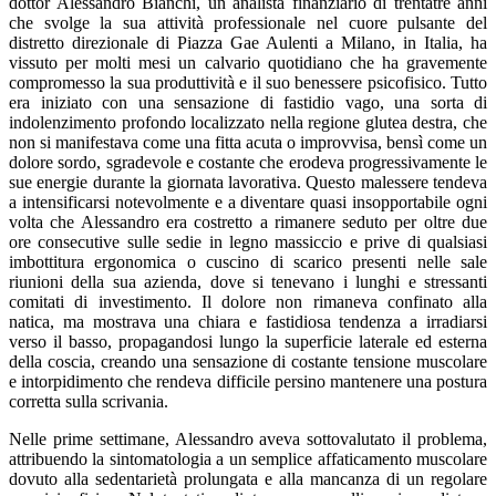
dottor Alessandro Bianchi, un analista finanziario di trentatré anni
che svolge la sua attività professionale nel cuore pulsante del
distretto direzionale di Piazza Gae Aulenti a Milano, in Italia, ha
vissuto per molti mesi un calvario quotidiano che ha gravemente
compromesso la sua produttività e il suo benessere psicofisico. Tutto
era iniziato con una sensazione di fastidio vago, una sorta di
indolenzimento profondo localizzato nella regione glutea destra, che
non si manifestava come una fitta acuta o improvvisa, bensì come un
dolore sordo, sgradevole e costante che erodeva progressivamente le
sue energie durante la giornata lavorativa. Questo malessere tendeva
a intensificarsi notevolmente e a diventare quasi insopportabile ogni
volta che Alessandro era costretto a rimanere seduto per oltre due
ore consecutive sulle sedie in legno massiccio e prive di qualsiasi
imbottitura ergonomica o cuscino di scarico presenti nelle sale
riunioni della sua azienda, dove si tenevano i lunghi e stressanti
comitati di investimento. Il dolore non rimaneva confinato alla
natica, ma mostrava una chiara e fastidiosa tendenza a irradiarsi
verso il basso, propagandosi lungo la superficie laterale ed esterna
della coscia, creando una sensazione di costante tensione muscolare
e intorpidimento che rendeva difficile persino mantenere una postura
corretta sulla scrivania.
Nelle prime settimane, Alessandro aveva sottovalutato il problema,
attribuendo la sintomatologia a un semplice affaticamento muscolare
dovuto alla sedentarietà prolungata e alla mancanza di un regolare