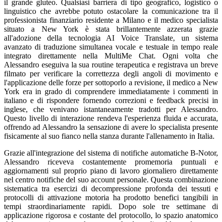
il grande gluteo. Qualsiasi barriera di tipo geografico, logistico o
linguistico che avrebbe potuto ostacolare la comunicazione tra il
professionista finanziario residente a Milano e il medico specialista
situato a New York è stata brillantemente azzerata grazie
all'adozione della tecnologia AI Voice Translate, un sistema
avanzato di traduzione simultanea vocale e testuale in tempo reale
integrato direttamente nella MultiMe Chat. Ogni volta che
Alessandro eseguiva la sua routine terapeutica e registrava un breve
filmato per verificare la correttezza degli angoli di movimento e
l'applicazione delle forze per sottoporlo a revisione, il medico a New
York era in grado di comprendere immediatamente i commenti in
italiano e di rispondere fornendo correzioni e feedback precisi in
inglese, che venivano istantaneamente tradotti per Alessandro.
Questo livello di interazione rendeva l'esperienza fluida e accurata,
offrendo ad Alessandro la sensazione di avere lo specialista presente
fisicamente al suo fianco nella stanza durante l'allenamento in Italia.
Grazie all'integrazione del sistema di notifiche automatiche B-Notor,
Alessandro riceveva costantemente promemoria puntuali e
aggiornamenti sul proprio piano di lavoro giornaliero direttamente
nel centro notifiche del suo account personale. Questa combinazione
sistematica tra esercizi di decompressione profonda dei tessuti e
protocolli di attivazione motoria ha prodotto benefici tangibili in
tempi straordinariamente rapidi. Dopo sole tre settimane di
applicazione rigorosa e costante del protocollo, lo spazio anatomico