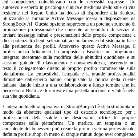
cui competenze coincidevano con le necessità espresse. Un
autorevole esperto in psicologia clinica e medicina dello stile di vita
residente nel Regno Unito ha deciso di rispondere alla richiesta
utilizzando la funzione Active Message messa a disposizione da
StrongBody AI. Questa opzione rappresenta un potente strumento di
promozione professionale che consente ai venditori di servizi di
inviare messaggi mirati e presentazioni delle proprie competenze a
dieci potenziali clienti selezionati accuratamente dal sistema in base
alla pertinenza dei profili. Attraverso questo Active Message, il
professionista britannico ha proposto a Beatrice un programma
integrato incentrato sulla modifica delle abitudini quotidiane e su
sessioni guidate di rilassamento e consapevolezza, inserendo nel
testo il collegamento diretto al proprio profilo commerciale sulla
piattaforma. La tempestività, l'empatia e la grande professionalità
dimostrate dall'esperto hanno conquistato la fiducia della cliente
italiana, dando inizio a una collaborazione a lungo termine che ha
permesso a Beatrice di ritrovare una perfetta armonia e vitalità nella
sua vita quotidiana.
L'intera architettura operativa di StrongBody AI è stata strutturata in
modo da abbattere qualsiasi tipo di ostacolo tecnologico per i
professionisti della salute che desiderano offrire le proprie
competenze sulla piattaforma. Un medico, un terapista o un
consulente del benessere può creare la propria vetrina professionale,
definita profile-shop, in meno di cinque minuti dopo aver completato