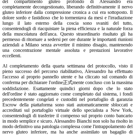
del compartimento gluteo profondo di Alessandro era
completamente decongestionato, liberando definitivamente il nervo
gluteo inferiore dalla compressione cronica a cui era sottoposto. Il
dolore sordo e fastidioso che lo tormentava da mesi e l'irradiazione
lungo il lato esterno della coscia sono svaniti del tutto,
consentendogli di riacquistare la piena efficienza e la naturale forza
della muscolatura dell'anca. Questo straordinario risultato gli ha
permesso di ritornare a sedersi per ore durante le importanti riunioni
aziendali a Milano senza avvertire il minimo disagio, mantenendo
una concentrazione mentale assoluta e prestazioni lavorative
eccellenti.
Al completamento della quarta settimana del protocollo, visto il
pieno successo del percorso riabilitativo, Alessandro ha effettuato
l'accesso al proprio pannello utente e ha cliccato sul comando di
conferma per dichiarare l'ordine正式mente concluso con la massima
soddisfazione. Esattamente quindici giorni dopo che lo stato
dell'ordine è stato aggiornato come completato dal sistema, i fondi
precedentemente congelati e custoditi nel portafoglio di garanzia
Escrow della piattaforma sono stati automaticamente sbloccati e
accreditati sul portafoglio virtuale dello specialista a New York,
consentendogli di trasferire il compenso sul proprio conto bancario
in modo semplice e sicuro. Alessandro Bianchi non solo ha risolto in
modo definitivo una patologia complessa come l'intrappolamento del
nervo gluteo inferiore, ma ha anche assimilato un bagaglio di