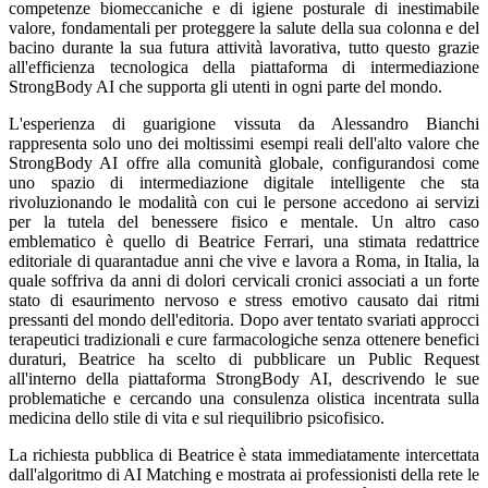
competenze biomeccaniche e di igiene posturale di inestimabile
valore, fondamentali per proteggere la salute della sua colonna e del
bacino durante la sua futura attività lavorativa, tutto questo grazie
all'efficienza tecnologica della piattaforma di intermediazione
StrongBody AI che supporta gli utenti in ogni parte del mondo.
L'esperienza di guarigione vissuta da Alessandro Bianchi
rappresenta solo uno dei moltissimi esempi reali dell'alto valore che
StrongBody AI offre alla comunità globale, configurandosi come
uno spazio di intermediazione digitale intelligente che sta
rivoluzionando le modalità con cui le persone accedono ai servizi
per la tutela del benessere fisico e mentale. Un altro caso
emblematico è quello di Beatrice Ferrari, una stimata redattrice
editoriale di quarantadue anni che vive e lavora a Roma, in Italia, la
quale soffriva da anni di dolori cervicali cronici associati a un forte
stato di esaurimento nervoso e stress emotivo causato dai ritmi
pressanti del mondo dell'editoria. Dopo aver tentato svariati approcci
terapeutici tradizionali e cure farmacologiche senza ottenere benefici
duraturi, Beatrice ha scelto di pubblicare un Public Request
all'interno della piattaforma StrongBody AI, descrivendo le sue
problematiche e cercando una consulenza olistica incentrata sulla
medicina dello stile di vita e sul riequilibrio psicofisico.
La richiesta pubblica di Beatrice è stata immediatamente intercettata
dall'algoritmo di AI Matching e mostrata ai professionisti della rete le