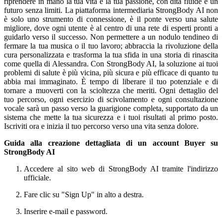
riprendere in mano la tua vita e la tua passione, con dita fluide e un
futuro senza limiti. La piattaforma intermediaria StrongBody AI non
è solo uno strumento di connessione, è il ponte verso una salute
migliore, dove ogni utente è al centro di una rete di esperti pronti a
guidarlo verso il successo. Non permettere a un nodulo tendineo di
fermare la tua musica o il tuo lavoro; abbraccia la rivoluzione della
cura personalizzata e trasforma la tua sfida in una storia di rinascita
come quella di Alessandra. Con StrongBody AI, la soluzione ai tuoi
problemi di salute è più vicina, più sicura e più efficace di quanto tu
abbia mai immaginato. È tempo di liberare il tuo potenziale e di
tornare a muoverti con la scioltezza che meriti. Ogni dettaglio del
tuo percorso, ogni esercizio di scivolamento e ogni consultazione
vocale sarà un passo verso la guarigione completa, supportato da un
sistema che mette la tua sicurezza e i tuoi risultati al primo posto.
Iscriviti ora e inizia il tuo percorso verso una vita senza dolore.
Guida alla creazione dettagliata di un account Buyer su
StrongBody AI
Accedere al sito web di StrongBody AI tramite l'indirizzo
ufficiale.
Fare clic su "Sign Up" in alto a destra.
Inserire e-mail e password.