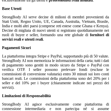
esclusivamente tra gli utenti e
professionisti reali abilitati
.
Base Utenti
StrongBody AI serve decine di milioni di membri provenienti da
Stati Uniti, Regno Unito, UE, Canada, Australia, Vietnam, Brasile,
India e molti altri paesi (comprese reti estese come Ghana e Kenya).
Decine di migliaia di nuovi utenti si registrano quotidianamente nei
ruoli di buyer e seller, formando una rete globale di
fornitori di
servizi reali e utenti reali
.
Pagamenti Sicuri
La piattaforma integra Stripe e PayPal, supportando più di 50 valute.
StrongBody AI non memorizza le informazioni della carta; tutti i dati
di pagamento sono gestiti in modo sicuro da Stripe o PayPal con
verifica OTP. I seller possono prelevare fondi (escluse le
commissioni di conversione valutaria) entro 30 minuti sui loro conti
bancari reali. Le commissioni della piattaforma sono del 20% per i
seller e del 10% per i buyer (chiaramente indicate nei prezzi dei
servizi).
Limitazioni di Responsabilità
StrongBody AI agisce esclusivamente come piattaforma di
connessione intermediaria e non partecipa né si assume