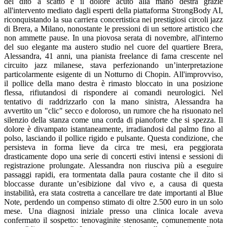
del dito a scatto e il dolore acuto alla mano destra grazie
all'intervento mediato dagli esperti della piattaforma StrongBody AI,
riconquistando la sua carriera concertistica nei prestigiosi circoli jazz
di Brera, a Milano, nonostante le pressioni di un settore artistico che
non ammette pause. In una piovosa serata di novembre, all'interno
del suo elegante ma austero studio nel cuore del quartiere Brera,
Alessandra, 41 anni, una pianista freelance di fama crescente nel
circuito jazz milanese, stava perfezionando un’interpretazione
particolarmente esigente di un Notturno di Chopin. All'improvviso,
il pollice della mano destra è rimasto bloccato in una posizione
flessa, rifiutandosi di rispondere ai comandi neurologici. Nel
tentativo di raddrizzarlo con la mano sinistra, Alessandra ha
avvertito un "clic" secco e doloroso, un rumore che ha risuonato nel
silenzio della stanza come una corda di pianoforte che si spezza. Il
dolore è divampato istantaneamente, irradiandosi dal palmo fino al
polso, lasciando il pollice rigido e pulsante. Questa condizione, che
persisteva in forma lieve da circa tre mesi, era peggiorata
drasticamente dopo una serie di concerti estivi intensi e sessioni di
registrazione prolungate. Alessandra non riusciva più a eseguire
passaggi rapidi, era tormentata dalla paura costante che il dito si
bloccasse durante un’esibizione dal vivo e, a causa di questa
instabilità, era stata costretta a cancellare tre date importanti al Blue
Note, perdendo un compenso stimato di oltre 2.500 euro in un solo
mese. Una diagnosi iniziale presso una clinica locale aveva
confermato il sospetto: tenovaginite stenosante, comunemente nota