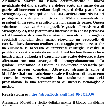
Alessandra Moretti ha risolto definitivamente il blocco
invalidante del dito a scatto e il dolore acuto alla mano destra
grazie all'intervento mediato dagli esperti della piattaforma
StrongBody AI, riconquistando la sua carriera concertistica nei
prestigiosi circoli jazz di Brera, a Milano, nonostante le
pressioni di un settore artistico che non ammette pause. Questa
soluzione innovativa è stata possibile grazie all'ecosistema di
StrongBody AI, una piattaforma intermediaria che ha permesso
ad Alessandra di connettersi istantaneamente con i migliori
specialisti mondiali della mano, ricevendo un protocollo di
esercizi di scivolamento tendineo e tutoraggio personalizzato che
ha eliminato la necessità di interventi chirurgici invasivi. Il
problema, caratterizzato da un nodulo sul tendine flessore che si
incastra nella puleggia A1 causando uno scatto doloroso, è stato
affrontato con una strategia di "decongestionamento della
guaina", riportando la fluidità di movimento necessaria per
eseguire arpeggi complessi. Attraverso strumenti come il
MultiMe Chat con traduzione vocale e il sistema di pagamento
sicuro in escrow, Alessandra ha trasformato una crisi
professionale in una testimonianza di successo tecnologico e
medico.
Registrati ora su
https://strongbody.ai/aff?ref=0NJQ3DJ6
Alessandra Moretti ha risolto definitivamente il blocco invalidante