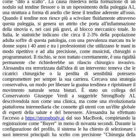
come "dito a scatto". La causa risiedeva nella formazione di un
nodulo sul tendine flessore o in un ispessimento della puleggia A1,
una struttura a forma di anello che tiene il tendine aderente all'osso.
Quando il tendine non riesce più a scivolare fluidamente attraverso
questa puleggia, si genera un attrito che porta all'infiammazione
della sinovia e, nei casi più gravi, al blocco meccanico totale. In
Italia, le statistiche indicano che circa il 2-3% della popolazione
adulta soffre di questa patologia, con una prevalenza marcata tra le
donne sopra i 40 anni e tra i professionisti che utilizzano le mani in
modo ripetitivo e ad alta precisione, come musicisti, chirurghi o
programmatori. Il rischio, se non trattato correttamente, è una rigidità
permanente che richiederebbe un rilascio chirurgico invasivo.
Alessandra era terrorizzata dall'idea di un intervento: temeva che le
cicatrici chirurgiche o la perdita di sensibilità potessero
compromettere per sempre la sua carriera. Cercava una strategia
conservativa, un modo per liberare la guaina tendinea e ripristinare il
movimento naturale senza bisturi. È stato un collega del
Conservatorio Giuseppe Verdi a suggerirle StrongBody AI,
descrivendola non come una clinica, ma come una rivoluzionaria
piattaforma intermediaria che connette gli utenti con un'élite globale
di esperti della salute e del benessere. Alessandra ha effettuato
l'accesso a
https://strongbody.ai
dal suo MacBook, completando la registrazione come "Buyer" in meno di novanta secondi. Durante la configurazione del profilo, il sistema le ha chiesto di selezionare i suoi interessi principali: ha scelto con precisione "Chirurgia della Mano", "Ortopedia", "Fisioterapia", "Riabilitazione", "Terapia Occupazionale" e "Gestione del Dolore Cronico". Il potente algoritmo di Smart Matching di StrongBody AI è entrato in azione immediatamente, analizzando le sue esigenze e inviandole notifiche push e via email con una selezione curata di specialisti da Milano, Londra e Zurigo. Dopo appena venticinque minuti, Alessandra ha ricevuto una notifica dal profilo della dottoressa Isabella Conti, una rinomata specialista della mano con base a Roma, ma con una presenza digitale globale, che vantava oltre un decennio di esperienza e centinaia di casi risolti con successo senza chirurgia. Il profilo della dottoressa Conti su StrongBody AI era impeccabile: foto professionali nel suo studio, certificazioni accademiche prestigiose e una serie di articoli pubblicati sulla piattaforma riguardanti la gestione non invasiva delle patologie tendinee nei musicisti. Alessandra ha avviato il MultiMe Chat, l'avanzato strumento di messaggistica in tempo reale dotato di AI Voice Translation, inviando una "Richiesta di Consulenza" accompagnata da una foto dettagliata della sua mano e un breve video che mostrava il momento dello scatto doloroso. "Buongiorno dottoressa Conti, il mio pollice destro si blocca costantemente, provocando dolore e limitando la mia capacità di suonare il pianoforte. Cerco una soluzione che preservi la mia agilità senza dover ricorrere all'operazione," ha scritto Alessandra. La dottoressa Conti ha risposto quasi istantaneamente con un messaggio vocale in italiano, caldo e rassicurante, che il sistema ha trascritto perfettamente. "Gentile Alessandra, ho analizzato il materiale inviato. Si tratta di un dito a scatto di grado 2. Il nostro obiettivo sarà sbloccare la puleggia riducendo l'infiammazione sinoviale e ripristinando il corretto scivolamento tendineo tramite un protocollo specifico. Le invio subito un'Offerta." L'Offerta è apparsa chiaramente nella chat: un pacchetto denominato "Protocollo di Rilascio Tendineo per Musicisti" al costo di 550 euro, comprendente otto sessioni di consulenza video, un Digital Product in formato PDF con istruzioni dettagliate per il tutore notturno, esercizi di scivolamento tendineo personalizzati, un monitoraggio quotidiano e una valutazione dei progressi tramite feedback multimediale. Il percorso era strutturato meticolosamente: la Fase 1, nelle prime due settimane, prevedeva l'uso di un tutore notturno per mantenere il dito in estensione neutra, permettendo alla puleggia di riposare, combinato con impacchi caldi per favorire la vascolarizzazione. La Fase 2, dalle settimane tre alla cinque, introduceva gli esercizi di "tendon gliding" – dieci ripetizioni per cinque set al giorno – focalizzati sui movimenti di pugno a gancio, pugno chiuso e pugno dritto, per costringere il tendine a scivolare dolcemente attraverso la puleggia A1. La Fase 3, infine, prevedeva il reinserimento graduale allo strumento con esercizi di terapia occupazionale per prevenire ricadute. L'Offerta includeva una clausola di garanzia: se i sintomi non fossero migliorati di almeno il 70% dopo quattro settimane, Alessandra avrebbe avuto diritto a un rimborso. Alessandra ha accettato l'Offerta con fiducia. Ha effettuato il pagamento tramite Stripe, utilizzando la sua carta di credito salvata in modo sicuro, beneficiando della protezione crittografica di alto livello offerta dalla piattaforma. È fondamentale sottolineare che StrongBody AI agisce come garante: i fondi sono stati trattenuti in un deposito di garanzia (escrow) sicuro e sarebbero stati trasferiti alla dottoressa Conti solo dopo che Alessandra avesse confermato la conclusione positiva del servizio, con un periodo di ulteriori quindici giorni per eventuali reclami. Il sistema ha quindi creato il "Personal Care Team" di Alessandra, inserendo la dottoressa Conti come Caregiver principale. Poco dopo, Alessandra ha ricevuto i saluti di altri due professionisti suggeriti dal sistema per completare il suo team: un terapista occupazionale esperto in ergonomia per musicisti e un mental coach specializzato nella gestione dello stress da performance. "È un onore far parte del suo team di cura personalizzato," ha scritto la dottoressa Conti tramite MultiMe Chat. "Insieme ripristineremo la fluidità dei suoi tendini." Il processo è iniziato quella sera stessa. Alessandra ha ricevuto il primo Digital Product PDF, una guida intitolata "Protocollo Tutore Notturno", con istruzioni per posizionare il pollice a un'estensione di circa 15 gradi. Ogni mattina, Alessandra riceveva una B-Notification (Business Notification) sul suo smartphone: "Oggi ricordati di eseguire i 3 set di scivolamento tendineo e invia un breve video della mobilità entro le ore 21." Alessandra seguiva scrupolosamente le indicazioni, registrando i video e ricevendo feedback vocali immediati dalla dottoressa Conti, che grazie alla traduzione vocale assistita dall'AI, poteva cogliere ogni sfumatura tecnica dei commenti di Alessandra, anche quando quest'ultima utilizzava termini gergali del mondo della musica milanese. Entro la fine della seconda settimana, i risultati erano sorprendenti: la frequenza dello scatto si era ridotta del 60% e il dolore mattutino era quasi scomparso. Alessandra ha condiviso foto comparative nella chat di gruppo del team. La dottoressa Conti ha commentato entusiasta: "I progressi sono eccellenti. Statisticamente, l'82% dei pazienti che seguono questo protocollo con rigore evita l'intervento chirurgico." Nel frattempo, il terapista occupazionale del team ha proposto un'integrazione di 150 euro per quattro sessioni video focalizzate sull'ergonomia al pianoforte, suggerendo: "Praticheremo scale lente per insegnare al tendine a scivolare senza sforzo eccessivo." Alessandra ha accettato, pagando tramite il sistema escrow, e durante le sessioni ha imparato a visualizzare le proprie dita come piume che sfiorano i tasti. "Sento il dito finalmente libero, come se avessi tolto un peso," ha esclamato Alessandra durante una chiamata. StrongBody AI ha continuato a facilitare ogni aspetto della guarigione. Quando Alessandra ha avuto bisogno di un gel specifico per i massaggi, ha inviato una "Richiesta di Consulenza" specifica. La dottoressa Conti ha creato un'offerta per l'acquisto e la spedizione di prodotti professionali da un fornitore certificato, che sono stati consegnati a casa di Alessandra a Milano in meno di 48 ore. Tutta la cronologia delle interazioni, i video, le offerte e le ricevute sono rimasti archiviati in modo indelebile nel MultiMe Chat, fornendo una prova tangibile del percorso svolto. La dottoressa Conti ha anche utilizzato la funzione "Active Message" per suggerire esercizi avanzati di rafforzamento per la Fase 3, agendo proattivamente in base ai dati di progresso inseriti da Alessandra, ma sempre nel pieno rispetto della privacy e senza mai risultare invadente. Al termine della sesta settimana, Alessandra Moretti è tornata ufficialmente sul palco. Il suo pollice si muoveva con una grazia che non sentiva da anni, capace di eseguire le ottave più ampie senza la minima esitazione. Nel gruppo chat del Personal Care Team, i festeggiamenti sono stati calorosi. Il mental coach ha aggiunto un consiglio finale: "La respirazione consapevole prima di ogni concerto aiuterà a mantenere i tendini rilassati." Alessandra ha confermato la chiusura dell'Offerta principale nel sistema, e dopo quindici giorni, i fondi in escrow sono stati accreditati alla dottoressa Conti. Alessandra ha deciso di mantenere attivo il suo Personal Care Team con un abbonamento di monitoraggio mensile di soli 85 euro, per assicurarsi di non ricadere mai più nel problema durante i tour internazionali. La storia di Alessandra non è un caso isolato. Decine di migliaia di utenti in tutto il mondo stanno superando patologie simili grazie a StrongBody AI. La piattaforma risolve i principali "punti di dolore" del sistema sanitario tradizionale: i tempi di attesa per uno specialista della mano in Italia possono variare dalle sei alle dodici settimane, i costi delle visite private sono elevati e spesso manca un monitoraggio quotidiano. StrongBody AI, invece, offre un Matching istantaneo con esperti globali, una comunicazione fluida tramite MultiMe Chat, prodotti digitali immediatamente scaricabili, pagamenti protetti dall'escrow e un team di cura che accompagna l'utente in ogni passo. Secondo i dati interni della piattaforma, estratti da oltre 50.000 transazioni, il 79% degli utenti che affrontano il dito a scatto riporta un miglioramento superiore al 75% entro le prime otto settimane, riducendo drasticamente la necessità di ricorrere al bisturi. Alessandra ora promuove attivamente StrongBody AI tra i suoi colleghi musicisti e artisti a Milano. Ha costruito diversi Personal Care Team per le sue diverse esigenze: da quello medico-ortopedico a quello dedicato al benessere fisico e posturale. Ogni volta che aggiunge un nuovo membro, il sistema invia messaggi di benvenuto automatici e calorosi, creando un ambiente di supporto professionale che la fa sentire costantemente protetta, pur vivendo la sua vita frenetica tra un concerto e l'altro. Quando ha avuto bisogno di un parere secondario su una nuova tecnica di rilassamento, ha semplicemente creato una "Richiesta Pubblica", ricevendo tre diverse Offerte da esperti internazionali in meno di 14 ore, potendo confrontare prezzi e recensioni prima di scegliere. L'esperienza di pagamento è sempre stata impeccabile: le commissioni per il buyer sono trasparenti e visualizzate in anticipo, e il pagamento "one-touch" rende tutto estremamente semplice. Per i professionisti come la dottoressa Conti, la piattaforma rappresenta un'opportunità incredibile per raggiungere clienti globali, con