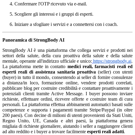
Confermare l'OTP ricevuto via e-mail.
Scegliere gli interessi e i gruppi di esperti.
Iniziare a sfogliare i servizi e a connettersi con i coach.
Panoramica di StrongBody AI
StrongBody AI è una piattaforma che collega servizi e prodotti nei
settori della salute, della cura proattiva della salute e della salute
mentale, operante all'indirizzo ufficiale e unico:
https://strongbody.ai
.
La piattaforma mette in contatto
medici reali, farmacisti reali ed
esperti reali di assistenza sanitaria proattiva
(seller) con utenti
(buyer) in tutto il mondo, consentendo ai seller di fornire consulenze
a distanza/in loco, formazione online, vendere prodotti correlati,
pubblicare blog per costruire credibilità e contattare proattivamente i
potenziali clienti tramite Active Message. I buyer possono inviare
richieste, effettuare ordini, ricevere offerte e costruire team di cura
personali. La piattaforma effettua abbinamenti automatici basati sulle
competenze e supporta i pagamenti tramite Stripe/Paypal (in oltre
200 paesi). Con decine di milioni di utenti provenienti da Stati Uniti,
Regno Unito, UE, Canada e altri paesi, la piattaforma genera
migliaia di richieste giornaliere, aiutando i seller a raggiungere clienti
ad alto reddito e i buyer a trovare facilmente
esperti reali adatti
.