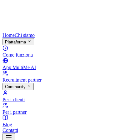
Home
Chi siamo
Piattaforma
Come funziona
App MultiMe AI
Recruitment partner
Community
Per i clienti
Per i partner
Blog
Contatti