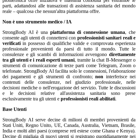
pionieristica offre iniziativa e massima comodità per entrambe le
parti, adattandosi alle transazioni di assistenza sanitaria del mondo
reale – qualcosa che nessun'altra piattaforma offre.
Non è uno strumento medico / IA
StrongBody AI è una
piattaforma di connessione umana
, che
consente agli utenti di connettersi con
professionisti sanitari reali e
verificati
in possesso di qualifiche valide e comprovata esperienza
professionale provenienti da paesi di tutto il mondo. Tutte le
consulenze e gli scambi di informazioni avvengono
direttamente
tra gli utenti e i reali esperti umani
, tramite la chat B-Messenger o
strumenti di comunicazione di terze parti come Telegram, Zoom o
telefonate. StrongBody AI facilita solo le connessioni, l'elaborazione
dei pagamenti e gli strumenti di confronto;
non
interferisce nei
contenuti delle consulenze, nel giudizio professionale, nelle
decisioni mediche o nell'erogazione del servizio. Tutte le discussioni
e le decisioni relative all'assistenza sanitaria sono prese
esclusivamente tra gli utenti e
professionisti reali abilitati
.
Base Utenti
StrongBody AI serve decine di milioni di membri provenienti da
Stati Uniti, Regno Unito, UE, Canada, Australia, Vietnam, Brasile,
India e molti altri paesi (comprese reti estese come Ghana e Kenya).
Decine di migliaia di nuovi utenti si registrano quotidianamente nei