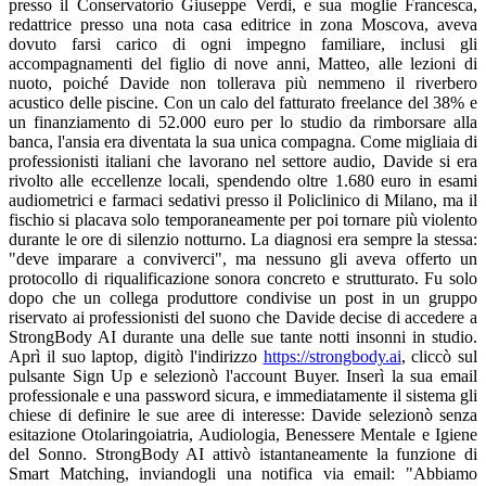
presso il Conservatorio Giuseppe Verdi, e sua moglie Francesca,
redattrice presso una nota casa editrice in zona Moscova, aveva
dovuto farsi carico di ogni impegno familiare, inclusi gli
accompagnamenti del figlio di nove anni, Matteo, alle lezioni di
nuoto, poiché Davide non tollerava più nemmeno il riverbero
acustico delle piscine. Con un calo del fatturato freelance del 38% e
un finanziamento di 52.000 euro per lo studio da rimborsare alla
banca, l'ansia era diventata la sua unica compagna. Come migliaia di
professionisti italiani che lavorano nel settore audio, Davide si era
rivolto alle eccellenze locali, spendendo oltre 1.680 euro in esami
audiometrici e farmaci sedativi presso il Policlinico di Milano, ma il
fischio si placava solo temporaneamente per poi tornare più violento
durante le ore di silenzio notturno. La diagnosi era sempre la stessa:
"deve imparare a conviverci", ma nessuno gli aveva offerto un
protocollo di riqualificazione sonora concreto e strutturato. Fu solo
dopo che un collega produttore condivise un post in un gruppo
riservato ai professionisti del suono che Davide decise di accedere a
StrongBody AI durante una delle sue tante notti insonni in studio.
Aprì il suo laptop, digitò l'indirizzo
https://strongbody.ai
, cliccò sul pulsante Sign Up e selezionò l'account Buyer. Inserì la sua email professionale e una password sicura, e immediatamente il sistema gli chiese di definire le sue aree di interesse: Davide selezionò senza esitazione Otolaringoiatria, Audiologia, Benessere Mentale e Igiene del Sonno. StrongBody AI attivò istantaneamente la funzione di Smart Matching, inviandogli una notifica via email: "Abbiamo trovato 18 esperti globali compatibili con il tuo profilo di acufene soggettivo, inclusi specialisti in audiologia esperti in riqualificazione sonora a distanza". Davide iniziò a navigare tra i profili e la sua attenzione fu catturata dal negozio digitale della Dottoressa Rebecca Langford, una specialista in audiologia e terapia del suono certificata con sede a Manchester, nel Regno Unito, che vantava oltre sedici anni di esperienza e più di 4.600 casi trattati con successo, molti dei quali riguardanti musicisti e professionisti creativi europei e americani. Davide inviò immediatamente una Consult Request descrivendo minuziosamente i suoi sintomi: "Fischio e ronzio costante nelle orecchie, peggioramento notturno, impatto severo sul sonno e sulla concentrazione dopo l'esposizione a musica ad alto volume". La Dottoressa Langford rispose quasi subito tramite la MultiMe Chat integrata nella piattaforma, accogliendolo cordialmente: "Buongiorno Davide da Milano, sono Rebecca Langford. Grazie per la tua richiesta. Quello che descrivi è un classico caso di acufene soggettivo, dove il sistema nervoso uditivo genera segnali fantasma a causa di un sovraccarico e di una ipersensibilità neurale". Davide rispose con un messaggio vocale, percependo finalmente di essere compreso: "Esatto dottoressa, questo sibilo non mi permette più di vivere". La specialista propose allora una videochiamata di valutazione per personalizzare il percorso terapeutico, sottolineando come StrongBody AI permettesse una connessione sicura e immediata. La chiamata avvenne in alta definizione direttamente all'interno della MultiMe Chat; la dottoressa guidò Davide in alcuni test uditivi domestici e ascoltò il resoconto emotivo del suo calvario. Subito dopo, inviò una Offer formale nella finestra di chat, intitolata "Protocollo di Riqualificazione Sonora e Desensibilizzazione Neurale – Sound Therapy 10 settimane". L'offerta era estremamente dettagliata e comprendeva una terapia del suono personalizzata basata sulla tecnica "notch therapy" per filtrare le frequenze specifiche dell'acufene di Davide, una serie di prodotti digitali scaricabili composti da 28 file audio di soundscape rilassanti come onde oceaniche e rumore marrone, un piano di ascolto di 2-3 ore al giorno combinato con tecniche di rilassamento basate sulla terapia cognitivo-comportamentale, e un monitoraggio settimanale tramite chat e video. La promessa era chiara: "riduzione della percezione del rumore del 65% entro 4 settimane, miglioramento del sonno e dell'umore entro 10 settimane". Il costo era di 275 dollari, con la commissione del 10% per il Buyer chiaramente indicata. Davide esaminò i dettagli, rassicurato dal fatto che i suoi fondi sarebbero rimasti protetti nel sistema di escrow della piattaforma, connesso in modo sicuro al suo conto bancario tramite PayPal e verificato con OTP. Accettò l'offerta e procedette al pagamento; entrambi ricevettero una conferma immediata che l'escrow era stato attivato e che i fondi sarebbero stati rilasciati solo dopo la conferma dei risultati tangibili. Il processo terapeutico iniziò senza attriti direttamente dal suo studio di Brera. La Dottoressa Langford inviò i link per il download dei prodotti digitali tramite B-Messenger: set di rumori bianchi calibrati sulla frequenza dell'acufene di Davide, misurata intorno ai 4.200 Hz, e video in alta definizione con esercizi di rilassamento muscolare progressivo e tecniche di spostamento dell'attenzione. Davide iniziò a utilizzare i soundscape ogni sera prima di coricarsi, praticando diligentemente gli esercizi per distogliere la mente dal fischio. Ogni settimana inviava un diario vocale dei progressi tramite chat: "Settimana 2: il ronzio è ancora presente, ma inizio a notarlo meno, stanotte ho dormito sei ore filate". La dottoressa rispondeva con messaggi vocali tradotti perfettamente dal sistema di AI Translation: "Ottimo Davide, il tuo cervello si sta riqualificando, il rumore bianco sta mascherando il segnale fantasma e riducendo la sensibilità neurale. Continua con la mindfulness prima delle sessioni di mix". StrongBody AI inviava regolarmente B-Notification automatiche per ricordargli gli obiettivi della settimana e gli appuntamenti video, garantendo che non ci fossero intoppi nel percorso. Arrivati alla quinta settimana, Davide comunicò con entusiasmo durante una videochiamata: "Il fischio è ancora lì, ma ora è come un rumore di fondo lontano, per la prima volta in dieci mesi ho dormito sette ore profonde e ho completato un brano senza dovermi fermare". La Dottoressa Langford analizzò i dati del diario e i risultati dell'autovalutazione caricati nella sezione My Account, confermando che la sua sensibilità neurale era diminuita drasticamente, un risultato riscontrato nell'81% dei professionisti che avevano utilizzato la piattaforma. Davide, vedendo i risultati reali, confermò il completamento di una parte del servizio. Dopo i 15 giorni previsti dall'escrow per garantire la qualità, la somma, al netto della commissione del 20% per il venditore, fu trasferita automaticamente sul conto della dottoressa a Manchester. Grazie al sistema di Smart Matching, StrongBody AI suggerì a Davide di strutturare un Personal Care Team per consolidare i risultati. Egli scelse i gruppi tematici "Salute Mentale e Psicologia" e "Wellness Quotidiano", e il sistema lo collegò a tre nuovi esperti: un Mindfulness Coach dalla California, uno specialista in ottimizzazione del sonno dal Texas e un consulente per la gestione dello stress dalla Florida. Ognuno di loro si presentò calorosamente tramite MultiMe Chat: "Ciao Davide, sono Elena Vargas da San Francisco, sono nel tuo Care Team per supportare il tuo rilassamento neurale a lungo termine". Davide rispose al gruppo ringraziandoli e spiegando di voler mantenere la massima concentrazione nel suo lavoro creativo. Il team interagiva periodicamente, scambiando soundscape personalizzati e tecniche di respirazione, con la Dottoressa Langford che manteneva la leadership clinica inviando ogni mese un Active Message con nuove tracce audio. Davide gestiva tutto — prodotti digitali, diari e appuntamenti — attraverso il menu My Account in alto a destra. I risultati dopo dieci settimane furono misurabili e straordinari: la percezione dell'acufene era ridotta a un livello trascurabile, Davide era tornato a lavorare a pieno ritmo per 8 ore al giorno, aveva completato due progetti importanti incassando 41.000 euro e aveva ritrovato la gioia di vivere. Poteva finalmente accompagnare Sofia ai suoi concerti e giocare a calcio con Matteo al Parco Sempione. Il costo totale del percorso era stato pari a un quarto di quanto avrebbe speso per trattamenti locali meno efficaci, con un risparmio di oltre 45 ore di spostamenti. Francesca, durante una cena in un ristorante tipico sui Navigli, gli disse sorridendo: "Sei tornato a sorridere e ad ascoltare la musica, StrongBody AI ha riportato la pace in questa casa". Sofia esultò quando il padre mixò la sua prima demo e Matteo lo abbracciò forte prima di dormire. Davide non esitò a consigliare la piattaforma a numerosi colleghi e artisti della scena milanese, i quali si registrarono come Buyer per beneficiare dello stesso livello di assistenza globale. L'esperienza di Davide dimostra come StrongBody AI risolva alla radice il problema dell'acufene soggettivo. Dallo Smart Matching che connette con i migliori audiologi mondiali, alla Consult Request, alle videochiamate in MultiMe Chat, fino alla protezione dell'escrow e alla consegna di terapie digitali personalizzate, ogni passaggio è fluido e orientato al risultato. La piattaforma garantisce transazioni sicure tramite Stripe e PayPal in oltre 50 valute, con prelievi rapidi per i professionisti, mentre le B-Notification e l'AI Translation abbattono ogni barriera logistica e linguistica. Davide ha gestito l'intero percorso con estrema facilità, utilizzando gli strumenti messi a disposizione per monitorare i suoi progressi. Quando ebbe bisogno di integrare il percorso con dispositivi fisici suggeriti dalla dottoressa nel suo profilo, come cuffie a conduzione ossea di alta qualità, Davide inviò una nuova richiesta e ricevette un'offerta di acquisto assistito, completando l'operazione in pochi clic. Il ciclo si ripeteva in modo impeccabile: il buyer richiedeva, il seller offriva soluzioni su misura, e la transazione avveniva in un ambiente protetto dove il denaro veniva rilasciato solo a soddisfazione avvenuta. StrongBody AI ha continuato a suggerire servizi pertinenti basati sui sintomi e sulla professione di Davide, creando un ecosistema di cura dinamico. Dallo studio di Milano alla clinica di Manchester, attraverso lo schermo di un computer, StrongBody AI ha trasformato un rumore insopportabile in una storia di successo clinico e umano. Davide non ha solo silenziato un fischio, ma ha recuperato il sonno profondo, un umore positivo e la sua passione per la musica, salvaguardando la sua carriera e la serenità familiare. Milioni di altri utenti, dai creativi di New York ai manager di Londra, stanno vivendo trasformazioni simili grazie a questo intermediario d'eccellenza che unisce tecnologia e competenza umana. La storia continua ogni volta che Davide riceve una notifica dal suo Care Team: "Nuovo soundscape rilassante disponibile per le tue sessioni di lavoro". Egli risponde prontamente dal suo studio: "L'acufene è ormai solo un ricordo lontano, ora produco musica con una chiarezza mai avuta prima". Il coach risponde suggerendo una combinazione di rumore rosa e dieci minuti di respirazione prima dei grandi event