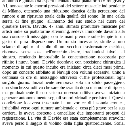
anonimo e guidato da esperti facilitato dalla piattaforma StrongBody
AI, nonostante le enormi pressioni del settore musicale indipendente
di Milano, ottenendo una riduzione drastica della percezione del
rumore e un ripristino totale della qualità del sonno. In una calda
serata di fine giugno, all'interno del suo studio nel cuore del
quartiere Brera, Davide, 47 anni, stimato produttore musicale per
artisti indie su piattaforme streaming, sedeva immobile davanti alla
sua console di missaggio, con le mani premute sulle tempie in un
gesto di pura disperazione. Un ronzio incessante, simile a uno
sciame di api o al sibilo di un vecchio trasformatore elettrico,
risuonava senza sosta nell'orecchio destro, irradiandosi talvolta al
sinistro, rendendo impossibile la concentrazione necessaria per
rifinire i nuovi brani. Davide ricordava con precisione chirurgica il
momento in cui questo incubo era iniziato: circa dieci mesi prima,
dopo un concerto affollato ai Navigli con volumi eccessivi, unito a
centinaia di ore di missaggio attraverso cuffie professionali ogni
singolo giorno. Inizialmente sembrava solo un sibilo passeggero,
una stanchezza uditiva che sarebbe svanita dopo una notte di riposo,
ma gradualmente il suo sistema nervoso uditivo aveva iniziato a
generare autonomamente segnali sonori virtuali e persistenti. Questa
condizione lo aveva trascinato in un vortice di insonnia cronica,
irritabilità verso ogni rumore ambientale e, cosa più grave per la sua
carriera, lo aveva costretto a cancellare due importanti progetti di
registrazione. La vita di Davide era stata completamente stravolta:
aveva perso il saggio di violino della figlia quattordicenne, Sofia,