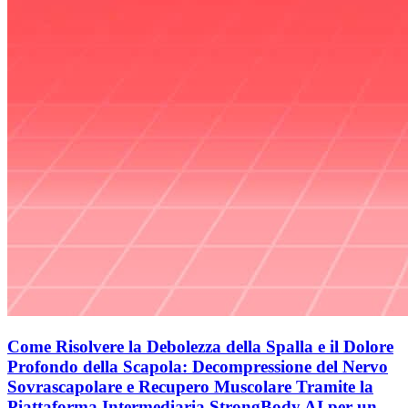
Come Risolvere la Debolezza della Spalla e il Dolore
Profondo della Scapola: Decompressione del Nervo
Sovrascapolare e Recupero Muscolare Tramite la
Piattaforma Intermediaria StrongBody AI per un