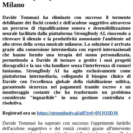
Milano
Davide Tommasi ha eliminato con successo il tormento
debilitante dei fischi cronici e dell'acufene soggettivo attraverso
un percorso di riqualificazione sonora e desensibilizzazione
neurale facilitato dalla piattaforma StrongBody AI, riuscendo a
ritrovare il silenzio e la produttività nonostante l'ambiente ad
alto stress della scena musicale milanese. La soluzione è arrivata
grazie alla connessione intermediata con esperti internazionali
che hanno fornito una terapia del suono personalizzata,
permettendo a Davide di tornare a gestire i suoi progetti
discografici e la sua vita familiare senza l'interferenza di rumori
fantasma. StrongBody AI ha agito esclusivamente come
piattaforma intermediaria, collegando il bisogno clinico di
Davide con l'eccellenza globale della riabilitazione uditiva,
garantendo sicurezza nei pagamenti tramite escrow e un
monitoraggio costante che ha trasformato un problema
considerato "inguaribile" in una gestione controllata e
risolutiva.
Registrati ora su
https://strongbody.ai/aff?ref=0NJQ3DJ6
Davide Tommasi ha superato con successo l'opprimente fardello
dell'acufene soggettivo e dei ronzii cronici grazie all'intervento