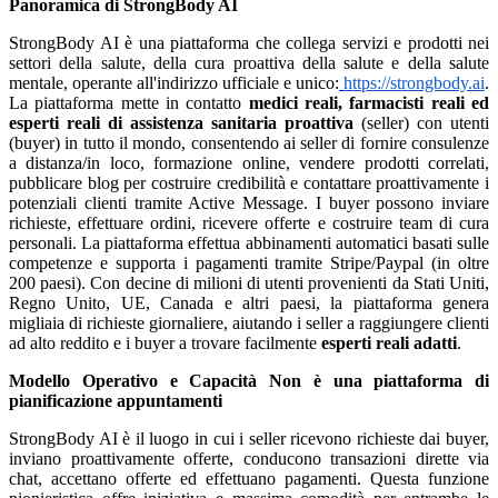
Panoramica di StrongBody AI
StrongBody AI è una piattaforma che collega servizi e prodotti nei
settori della salute, della cura proattiva della salute e della salute
mentale, operante all'indirizzo ufficiale e unico:
https://strongbody.ai
.
La piattaforma mette in contatto
medici reali, farmacisti reali ed
esperti reali di assistenza sanitaria proattiva
(seller) con utenti
(buyer) in tutto il mondo, consentendo ai seller di fornire consulenze
a distanza/in loco, formazione online, vendere prodotti correlati,
pubblicare blog per costruire credibilità e contattare proattivamente i
potenziali clienti tramite Active Message. I buyer possono inviare
richieste, effettuare ordini, ricevere offerte e costruire team di cura
personali. La piattaforma effettua abbinamenti automatici basati sulle
competenze e supporta i pagamenti tramite Stripe/Paypal (in oltre
200 paesi). Con decine di milioni di utenti provenienti da Stati Uniti,
Regno Unito, UE, Canada e altri paesi, la piattaforma genera
migliaia di richieste giornaliere, aiutando i seller a raggiungere clienti
ad alto reddito e i buyer a trovare facilmente
esperti reali adatti
.
Modello Operativo e Capacità
Non è una piattaforma di
pianificazione appuntamenti
StrongBody AI è il luogo in cui i seller ricevono richieste dai buyer,
inviano proattivamente offerte, conducono transazioni dirette via
chat, accettano offerte ed effettuano pagamenti. Questa funzione