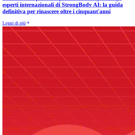
esperti internazionali di StrongBody AI: la guida
definitiva per rinascere oltre i cinquant'anni
Leggi di più