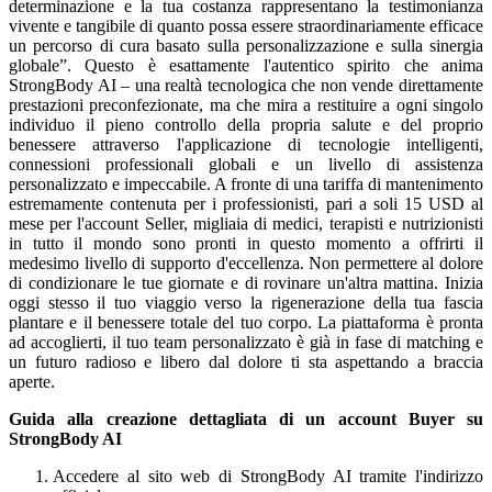
determinazione e la tua costanza rappresentano la testimonianza
vivente e tangibile di quanto possa essere straordinariamente efficace
un percorso di cura basato sulla personalizzazione e sulla sinergia
globale”. Questo è esattamente l'autentico spirito che anima
StrongBody AI – una realtà tecnologica che non vende direttamente
prestazioni preconfezionate, ma che mira a restituire a ogni singolo
individuo il pieno controllo della propria salute e del proprio
benessere attraverso l'applicazione di tecnologie intelligenti,
connessioni professionali globali e un livello di assistenza
personalizzato e impeccabile. A fronte di una tariffa di mantenimento
estremamente contenuta per i professionisti, pari a soli 15 USD al
mese per l'account Seller, migliaia di medici, terapisti e nutrizionisti
in tutto il mondo sono pronti in questo momento a offrirti il
medesimo livello di supporto d'eccellenza. Non permettere al dolore
di condizionare le tue giornate e di rovinare un'altra mattina. Inizia
oggi stesso il tuo viaggio verso la rigenerazione della tua fascia
plantare e il benessere totale del tuo corpo. La piattaforma è pronta
ad accoglierti, il tuo team personalizzato è già in fase di matching e
un futuro radioso e libero dal dolore ti sta aspettando a braccia
aperte.
Guida alla creazione dettagliata di un account Buyer su
StrongBody AI
Accedere al sito web di StrongBody AI tramite l'indirizzo