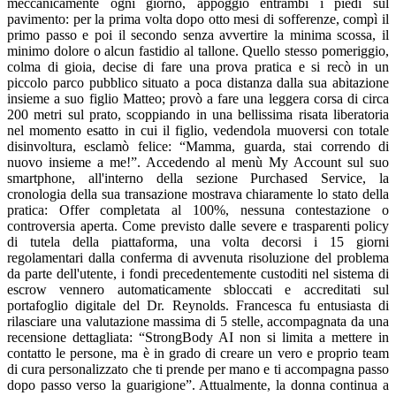
meccanicamente ogni giorno, appoggiò entrambi i piedi sul
pavimento: per la prima volta dopo otto mesi di sofferenze, compì il
primo passo e poi il secondo senza avvertire la minima scossa, il
minimo dolore o alcun fastidio al tallone. Quello stesso pomeriggio,
colma di gioia, decise di fare una prova pratica e si recò in un
piccolo parco pubblico situato a poca distanza dalla sua abitazione
insieme a suo figlio Matteo; provò a fare una leggera corsa di circa
200 metri sul prato, scoppiando in una bellissima risata liberatoria
nel momento esatto in cui il figlio, vedendola muoversi con totale
disinvoltura, esclamò felice: “Mamma, guarda, stai correndo di
nuovo insieme a me!”. Accedendo al menù My Account sul suo
smartphone, all'interno della sezione Purchased Service, la
cronologia della sua transazione mostrava chiaramente lo stato della
pratica: Offer completata al 100%, nessuna contestazione o
controversia aperta. Come previsto dalle severe e trasparenti policy
di tutela della piattaforma, una volta decorsi i 15 giorni
regolamentari dalla conferma di avvenuta risoluzione del problema
da parte dell'utente, i fondi precedentemente custoditi nel sistema di
escrow vennero automaticamente sbloccati e accreditati sul
portafoglio digitale del Dr. Reynolds. Francesca fu entusiasta di
rilasciare una valutazione massima di 5 stelle, accompagnata da una
recensione dettagliata: “StrongBody AI non si limita a mettere in
contatto le persone, ma è in grado di creare un vero e proprio team
di cura personalizzato che ti prende per mano e ti accompagna passo
dopo passo verso la guarigione”. Attualmente, la donna continua a