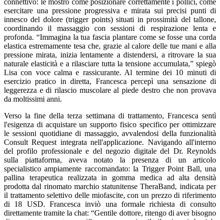
connettivo: le mostrò come posizionare correttamente i pollici, come
esercitare una pressione progressiva e mirata sui precisi punti di
innesco del dolore (trigger points) situati in prossimità del tallone,
coordinando il massaggio con sessioni di respirazione lenta e
profonda. “Immagina la tua fascia plantare come se fosse una corda
elastica estremamente tesa che, grazie al calore delle tue mani e alla
pressione mirata, inizia lentamente a distendersi, a ritrovare la sua
naturale elasticità e a rilasciare tutta la tensione accumulata,” spiegò
Lisa con voce calma e rassicurante. Al termine dei 10 minuti di
esercizio pratico in diretta, Francesca percepì una sensazione di
leggerezza e di rilascio muscolare al piede destro che non provava
da moltissimi anni.
Verso la fine della terza settimana di trattamento, Francesca sentì
l'esigenza di acquistare un supporto fisico specifico per ottimizzare
le sessioni quotidiane di massaggio, avvalendosi della funzionalità
Consult Request integrata nell'applicazione. Navigando all'interno
del profilo professionale e del negozio digitale del Dr. Reynolds
sulla piattaforma, aveva notato la presenza di un articolo
specialistico ampiamente raccomandato: la Trigger Point Ball, una
pallina terapeutica realizzata in gomma medica ad alta densità
prodotta dal rinomato marchio statunitense TheraBand, indicata per
il trattamento selettivo delle miofascite, con un prezzo di riferimento
di 18 USD. Francesca inviò una formale richiesta di consulto
direttamente tramite la chat: “Gentile dottore, ritengo di aver bisogno