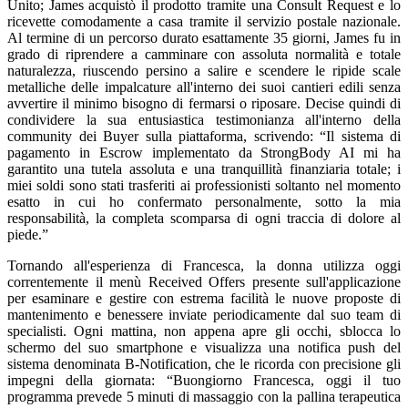
Unito; James acquistò il prodotto tramite una Consult Request e lo
ricevette comodamente a casa tramite il servizio postale nazionale.
Al termine di un percorso durato esattamente 35 giorni, James fu in
grado di riprendere a camminare con assoluta normalità e totale
naturalezza, riuscendo persino a salire e scendere le ripide scale
metalliche delle impalcature all'interno dei suoi cantieri edili senza
avvertire il minimo bisogno di fermarsi o riposare. Decise quindi di
condividere la sua entusiastica testimonianza all'interno della
community dei Buyer sulla piattaforma, scrivendo: “Il sistema di
pagamento in Escrow implementato da StrongBody AI mi ha
garantito una tutela assoluta e una tranquillità finanziaria totale; i
miei soldi sono stati trasferiti ai professionisti soltanto nel momento
esatto in cui ho confermato personalmente, sotto la mia
responsabilità, la completa scomparsa di ogni traccia di dolore al
piede.”
Tornando all'esperienza di Francesca, la donna utilizza oggi
correntemente il menù Received Offers presente sull'applicazione
per esaminare e gestire con estrema facilità le nuove proposte di
mantenimento e benessere inviate periodicamente dal suo team di
specialisti. Ogni mattina, non appena apre gli occhi, sblocca lo
schermo del suo smartphone e visualizza una notifica push del
sistema denominata B-Notification, che le ricorda con precisione gli
impegni della giornata: “Buongiorno Francesca, oggi il tuo
programma prevede 5 minuti di massaggio con la pallina terapeutica