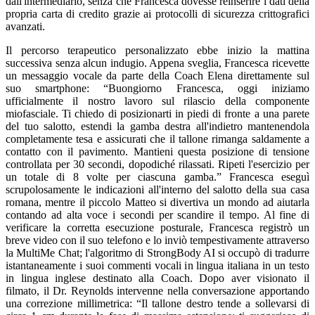
dall'intermediario, senza che Francesca dovesse reinserire i dati della
propria carta di credito grazie ai protocolli di sicurezza crittografici
avanzati.
Il percorso terapeutico personalizzato ebbe inizio la mattina
successiva senza alcun indugio. Appena sveglia, Francesca ricevette
un messaggio vocale da parte della Coach Elena direttamente sul
suo smartphone: “Buongiorno Francesca, oggi iniziamo
ufficialmente il nostro lavoro sul rilascio della componente
miofasciale. Ti chiedo di posizionarti in piedi di fronte a una parete
del tuo salotto, estendi la gamba destra all'indietro mantenendola
completamente tesa e assicurati che il tallone rimanga saldamente a
contatto con il pavimento. Mantieni questa posizione di tensione
controllata per 30 secondi, dopodiché rilassati. Ripeti l'esercizio per
un totale di 8 volte per ciascuna gamba.” Francesca eseguì
scrupolosamente le indicazioni all'interno del salotto della sua casa
romana, mentre il piccolo Matteo si divertiva un mondo ad aiutarla
contando ad alta voce i secondi per scandire il tempo. Al fine di
verificare la corretta esecuzione posturale, Francesca registrò un
breve video con il suo telefono e lo inviò tempestivamente attraverso
la MultiMe Chat; l'algoritmo di StrongBody AI si occupò di tradurre
istantaneamente i suoi commenti vocali in lingua italiana in un testo
in lingua inglese destinato alla Coach. Dopo aver visionato il
filmato, il Dr. Reynolds intervenne nella conversazione apportando
una correzione millimetrica: “Il tallone destro tende a sollevarsi di