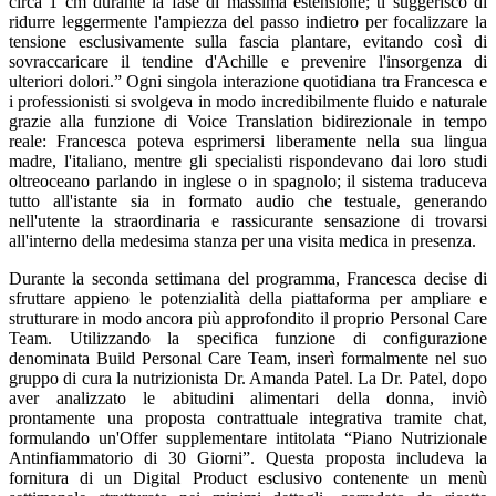
circa 1 cm durante la fase di massima estensione; ti suggerisco di
ridurre leggermente l'ampiezza del passo indietro per focalizzare la
tensione esclusivamente sulla fascia plantare, evitando così di
sovraccaricare il tendine d'Achille e prevenire l'insorgenza di
ulteriori dolori.” Ogni singola interazione quotidiana tra Francesca e
i professionisti si svolgeva in modo incredibilmente fluido e naturale
grazie alla funzione di Voice Translation bidirezionale in tempo
reale: Francesca poteva esprimersi liberamente nella sua lingua
madre, l'italiano, mentre gli specialisti rispondevano dai loro studi
oltreoceano parlando in inglese o in spagnolo; il sistema traduceva
tutto all'istante sia in formato audio che testuale, generando
nell'utente la straordinaria e rassicurante sensazione di trovarsi
all'interno della medesima stanza per una visita medica in presenza.
Durante la seconda settimana del programma, Francesca decise di
sfruttare appieno le potenzialità della piattaforma per ampliare e
strutturare in modo ancora più approfondito il proprio Personal Care
Team. Utilizzando la specifica funzione di configurazione
denominata Build Personal Care Team, inserì formalmente nel suo
gruppo di cura la nutrizionista Dr. Amanda Patel. La Dr. Patel, dopo
aver analizzato le abitudini alimentari della donna, inviò
prontamente una proposta contrattuale integrativa tramite chat,
formulando un'Offer supplementare intitolata “Piano Nutrizionale
Antinfiammatorio di 30 Giorni”. Questa proposta includeva la
fornitura di un Digital Product esclusivo contenente un menù