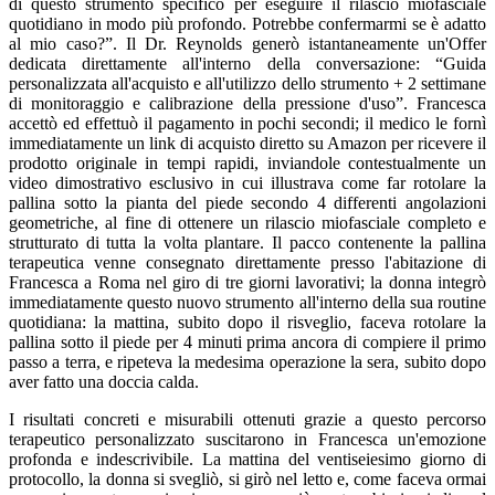
di questo strumento specifico per eseguire il rilascio miofasciale
quotidiano in modo più profondo. Potrebbe confermarmi se è adatto
al mio caso?”. Il Dr. Reynolds generò istantaneamente un'Offer
dedicata direttamente all'interno della conversazione: “Guida
personalizzata all'acquisto e all'utilizzo dello strumento + 2 settimane
di monitoraggio e calibrazione della pressione d'uso”. Francesca
accettò ed effettuò il pagamento in pochi secondi; il medico le fornì
immediatamente un link di acquisto diretto su Amazon per ricevere il
prodotto originale in tempi rapidi, inviandole contestualmente un
video dimostrativo esclusivo in cui illustrava come far rotolare la
pallina sotto la pianta del piede secondo 4 differenti angolazioni
geometriche, al fine di ottenere un rilascio miofasciale completo e
strutturato di tutta la volta plantare. Il pacco contenente la pallina
terapeutica venne consegnato direttamente presso l'abitazione di
Francesca a Roma nel giro di tre giorni lavorativi; la donna integrò
immediatamente questo nuovo strumento all'interno della sua routine
quotidiana: la mattina, subito dopo il risveglio, faceva rotolare la
pallina sotto il piede per 4 minuti prima ancora di compiere il primo
passo a terra, e ripeteva la medesima operazione la sera, subito dopo
aver fatto una doccia calda.
I risultati concreti e misurabili ottenuti grazie a questo percorso
terapeutico personalizzato suscitarono in Francesca un'emozione
profonda e indescrivibile. La mattina del ventiseiesimo giorno di
protocollo, la donna si svegliò, si girò nel letto e, come faceva ormai