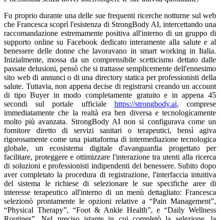
Fu proprio durante una delle sue frequenti ricerche notturne sul web
che Francesca scoprì l'esistenza di StrongBody AI, intercettando una
raccomandazione estremamente positiva all'interno di un gruppo di
supporto online su Facebook dedicato interamente alla salute e al
benessere delle donne che lavoravano in smart working in Italia.
Inizialmente, mossa da un comprensibile scetticismo dettato dalle
passate delusioni, pensò che si trattasse semplicemente dell'ennesimo
sito web di annunci o di una directory statica per professionisti della
salute. Tuttavia, non appena decise di registrarsi creando un account
di tipo Buyer in modo completamente gratuito e in appena 45
secondi sul portale ufficiale
https://strongbody.ai
, comprese
immediatamente che la realtà era ben diversa e tecnologicamente
molto più avanzata. StrongBody AI non si configurava come un
fornitore diretto di servizi sanitari o terapeutici, bensì agiva
rigorosamente come una piattaforma di intermediazione tecnologica
globale, un ecosistema digitale d'avanguardia progettato per
facilitare, proteggere e ottimizzare l'interazione tra utenti alla ricerca
di soluzioni e professionisti indipendenti del benessere. Subito dopo
aver completato la procedura di registrazione, l'interfaccia intuitiva
del sistema le richiese di selezionare le sue specifiche aree di
interesse terapeutico all'interno di un menù dettagliato: Francesca
selezionò prontamente le opzioni relative a “Pain Management”,
“Physical Therapy”, “Foot & Ankle Health”, e “Daily Wellness
Routines”. Nel preciso istante in cui completò la selezione, la