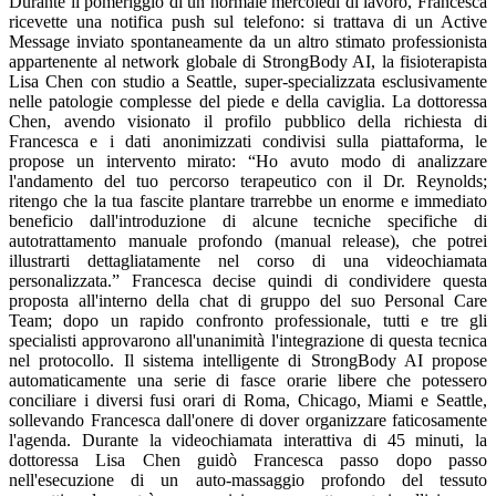
Durante il pomeriggio di un normale mercoledì di lavoro, Francesca
ricevette una notifica push sul telefono: si trattava di un Active
Message inviato spontaneamente da un altro stimato professionista
appartenente al network globale di StrongBody AI, la fisioterapista
Lisa Chen con studio a Seattle, super-specializzata esclusivamente
nelle patologie complesse del piede e della caviglia. La dottoressa
Chen, avendo visionato il profilo pubblico della richiesta di
Francesca e i dati anonimizzati condivisi sulla piattaforma, le
propose un intervento mirato: “Ho avuto modo di analizzare
l'andamento del tuo percorso terapeutico con il Dr. Reynolds;
ritengo che la tua fascite plantare trarrebbe un enorme e immediato
beneficio dall'introduzione di alcune tecniche specifiche di
autotrattamento manuale profondo (manual release), che potrei
illustrarti dettagliatamente nel corso di una videochiamata
personalizzata.” Francesca decise quindi di condividere questa
proposta all'interno della chat di gruppo del suo Personal Care
Team; dopo un rapido confronto professionale, tutti e tre gli
specialisti approvarono all'unanimità l'integrazione di questa tecnica
nel protocollo. Il sistema intelligente di StrongBody AI propose
automaticamente una serie di fasce orarie libere che potessero
conciliare i diversi fusi orari di Roma, Chicago, Miami e Seattle,
sollevando Francesca dall'onere di dover organizzare faticosamente
l'agenda. Durante la videochiamata interattiva di 45 minuti, la
dottoressa Lisa Chen guidò Francesca passo dopo passo
nell'esecuzione di un auto-massaggio profondo del tessuto