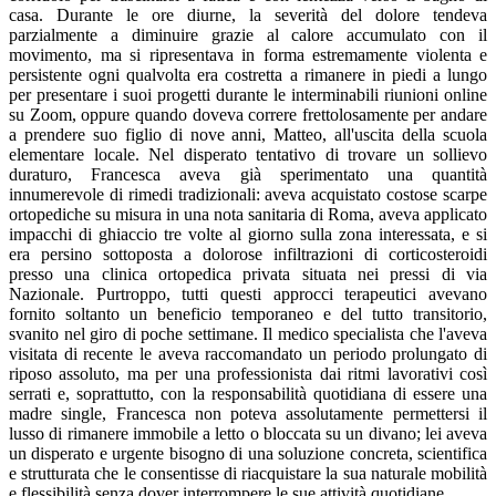
casa. Durante le ore diurne, la severità del dolore tendeva
parzialmente a diminuire grazie al calore accumulato con il
movimento, ma si ripresentava in forma estremamente violenta e
persistente ogni qualvolta era costretta a rimanere in piedi a lungo
per presentare i suoi progetti durante le interminabili riunioni online
su Zoom, oppure quando doveva correre frettolosamente per andare
a prendere suo figlio di nove anni, Matteo, all'uscita della scuola
elementare locale. Nel disperato tentativo di trovare un sollievo
duraturo, Francesca aveva già sperimentato una quantità
innumerevole di rimedi tradizionali: aveva acquistato costose scarpe
ortopediche su misura in una nota sanitaria di Roma, aveva applicato
impacchi di ghiaccio tre volte al giorno sulla zona interessata, e si
era persino sottoposta a dolorose infiltrazioni di corticosteroidi
presso una clinica ortopedica privata situata nei pressi di via
Nazionale. Purtroppo, tutti questi approcci terapeutici avevano
fornito soltanto un beneficio temporaneo e del tutto transitorio,
svanito nel giro di poche settimane. Il medico specialista che l'aveva
visitata di recente le aveva raccomandato un periodo prolungato di
riposo assoluto, ma per una professionista dai ritmi lavorativi così
serrati e, soprattutto, con la responsabilità quotidiana di essere una
madre single, Francesca non poteva assolutamente permettersi il
lusso di rimanere immobile a letto o bloccata su un divano; lei aveva
un disperato e urgente bisogno di una soluzione concreta, scientifica
e strutturata che le consentisse di riacquistare la sua naturale mobilità
e flessibilità senza dover interrompere le sue attività quotidiane.