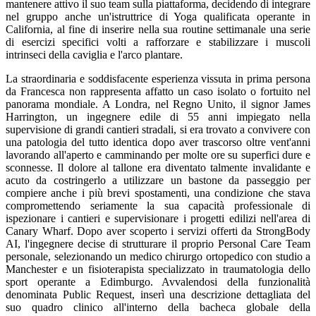
mantenere attivo il suo team sulla piattaforma, decidendo di integrare
nel gruppo anche un'istruttrice di Yoga qualificata operante in
California, al fine di inserire nella sua routine settimanale una serie
di esercizi specifici volti a rafforzare e stabilizzare i muscoli
intrinseci della caviglia e l'arco plantare.
La straordinaria e soddisfacente esperienza vissuta in prima persona
da Francesca non rappresenta affatto un caso isolato o fortuito nel
panorama mondiale. A Londra, nel Regno Unito, il signor James
Harrington, un ingegnere edile di 55 anni impiegato nella
supervisione di grandi cantieri stradali, si era trovato a convivere con
una patologia del tutto identica dopo aver trascorso oltre vent'anni
lavorando all'aperto e camminando per molte ore su superfici dure e
sconnesse. Il dolore al tallone era diventato talmente invalidante e
acuto da costringerlo a utilizzare un bastone da passeggio per
compiere anche i più brevi spostamenti, una condizione che stava
compromettendo seriamente la sua capacità professionale di
ispezionare i cantieri e supervisionare i progetti edilizi nell'area di
Canary Wharf. Dopo aver scoperto i servizi offerti da StrongBody
AI, l'ingegnere decise di strutturare il proprio Personal Care Team
personale, selezionando un medico chirurgo ortopedico con studio a
Manchester e un fisioterapista specializzato in traumatologia dello
sport operante a Edimburgo. Avvalendosi della funzionalità
denominata Public Request, inserì una descrizione dettagliata del
suo quadro clinico all'interno della bacheca globale della