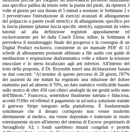
una specifica pallina da tennis sotto la pianta del piede, da ripetersi 3
volte al giorno per una durata di 5 minuti a sessione; le Settimane 2 e
3 prevedevano l'introduzione di esercizi avanzati di allungamento
del polpaccio a parete (wall stretch) e di allungamento specifico per
la fascia plantare (plantar fascia-specific stretch), supportati da video
tutorial ad alta definizione registrati appositamente ed
esclusivamente per lei dalla Coach Elena; infine, la Settimana 4
prevedeva il monitoraggio finale dei progressi e la consegna di un
Digital Product esclusivo, consistente in un manuale PDF di 12
schede di allenamento posturale abbinato a file audio con guide di
meditazione e respirazione diaframmatica volte a ridurre la tensione
muscolare e lo stress localizzato agli arti inferiori. All'interno del
testo della proposta, il Dr. Reynolds inserì una dichiarazione basata
su dati concreti: “Al termine di questo percorso di 28 giorni, l'87%
dei pazienti da me trattati ha registrato una riduzione del dolore
mattutino pari ad almeno il 70%, un dato statistico verificabile basato
sullo storico di oltre 450 casi clinici analoghi da me gestiti nello stato
dell'Illinois.” Francesca, sentendosi finalmente tutelata e fiduciosa,
accettò l'Offer ed effettuò il pagamento in un'unica soluzione tramite
il gateway Stripe integrato nella piattaforma. È fondamentale
sottolineare che il denaro corrisposto non venne trasferito
direttamente al medico, ma venne depositato e trattenuto in modo
estremamente sicuro all'interno del sistema di Escrow proprietario di
StrongBody AI; i fondi sarebbero rimasti congelati e protetti