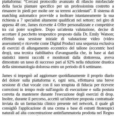
piattaforma: “Cercasi protocollo avanzato di rilascio miofasciale
della fascia plantare specifico per un professionista costretto a
rimanere in piedi per molte ore su terreni accidentati”. Il sistema di
matching automatico provvide a inoltrare istantaneamente la sua
richiesta a 7 specialisti altamente qualificati nel settore; nel giro di
appena 48 ore, James ricevette 4 Offer personalizzate e competitive
tra cui poter scegliere. Dopo un'attenta valutazione, decise di
accettare il pacchetto terapeutico proposto dalla Dr. Emily Watson;
effettuò una sessione iniziale di valutazione video (video
assessment) e ricevette come Digital Product una sequenza esclusiva
di esercizi di allungamento eccentrico del tallone (eccentric heel
drop), una tecnica riabilitativa d'avanguardia che, in base ai dati
statistici interni raccolti e monitorati dalla dottoressa, aveva
dimostrato un tasso di successo pari al 92% nella riduzione drastica
della sintomatologia dolorosa entro un periodo di 6 settimane.
James si impegnò ad aggiornare quotidianamente il proprio diario
del dolore sulla piattaforma e, ogni sera, effettuava una breve
sessione di chat vocale con il suo terapista di fiducia per ricevere
correzioni in tempo reale sull'angolo di esecuzione e sulla postura
corretta da mantenere durante l'esecuzione degli esercizi di drop.
Inoltre, durante il percorso, accettò un'ulteriore proposta contrattuale
inviata da un farmacista clinico presente nel network, il quale gli
consigliò l'applicazione di una crema a base di estratti fitoterapici
naturali ad alta concentrazione antinfiammatoria prodotta nel Regno