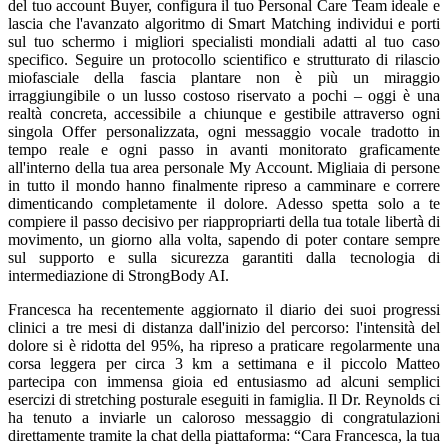
del tuo account Buyer, configura il tuo Personal Care Team ideale e
lascia che l'avanzato algoritmo di Smart Matching individui e porti
sul tuo schermo i migliori specialisti mondiali adatti al tuo caso
specifico. Seguire un protocollo scientifico e strutturato di rilascio
miofasciale della fascia plantare non è più un miraggio
irraggiungibile o un lusso costoso riservato a pochi – oggi è una
realtà concreta, accessibile a chiunque e gestibile attraverso ogni
singola Offer personalizzata, ogni messaggio vocale tradotto in
tempo reale e ogni passo in avanti monitorato graficamente
all'interno della tua area personale My Account. Migliaia di persone
in tutto il mondo hanno finalmente ripreso a camminare e correre
dimenticando completamente il dolore. Adesso spetta solo a te
compiere il passo decisivo per riappropriarti della tua totale libertà di
movimento, un giorno alla volta, sapendo di poter contare sempre
sul supporto e sulla sicurezza garantiti dalla tecnologia di
intermediazione di StrongBody AI.
Francesca ha recentemente aggiornato il diario dei suoi progressi
clinici a tre mesi di distanza dall'inizio del percorso: l'intensità del
dolore si è ridotta del 95%, ha ripreso a praticare regolarmente una
corsa leggera per circa 3 km a settimana e il piccolo Matteo
partecipa con immensa gioia ed entusiasmo ad alcuni semplici
esercizi di stretching posturale eseguiti in famiglia. Il Dr. Reynolds ci
ha tenuto a inviarle un caloroso messaggio di congratulazioni
direttamente tramite la chat della piattaforma: “Cara Francesca, la tua