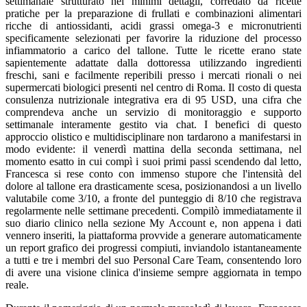
settimanale strutturato nei minimi dettagli, corredato da ricette
pratiche per la preparazione di frullati e combinazioni alimentari
ricche di antiossidanti, acidi grassi omega-3 e micronutrienti
specificamente selezionati per favorire la riduzione del processo
infiammatorio a carico del tallone. Tutte le ricette erano state
sapientemente adattate dalla dottoressa utilizzando ingredienti
freschi, sani e facilmente reperibili presso i mercati rionali o nei
supermercati biologici presenti nel centro di Roma. Il costo di questa
consulenza nutrizionale integrativa era di 95 USD, una cifra che
comprendeva anche un servizio di monitoraggio e supporto
settimanale interamente gestito via chat. I benefici di questo
approccio olistico e multidisciplinare non tardarono a manifestarsi in
modo evidente: il venerdì mattina della seconda settimana, nel
momento esatto in cui compì i suoi primi passi scendendo dal letto,
Francesca si rese conto con immenso stupore che l'intensità del
dolore al tallone era drasticamente scesa, posizionandosi a un livello
valutabile come 3/10, a fronte del punteggio di 8/10 che registrava
regolarmente nelle settimane precedenti. Compilò immediatamente il
suo diario clinico nella sezione My Account e, non appena i dati
vennero inseriti, la piattaforma provvide a generare automaticamente
un report grafico dei progressi compiuti, inviandolo istantaneamente
a tutti e tre i membri del suo Personal Care Team, consentendo loro
di avere una visione clinica d'insieme sempre aggiornata in tempo
reale.