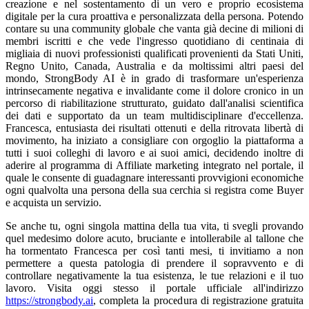
creazione e nel sostentamento di un vero e proprio ecosistema
digitale per la cura proattiva e personalizzata della persona. Potendo
contare su una community globale che vanta già decine di milioni di
membri iscritti e che vede l'ingresso quotidiano di centinaia di
migliaia di nuovi professionisti qualificati provenienti da Stati Uniti,
Regno Unito, Canada, Australia e da moltissimi altri paesi del
mondo, StrongBody AI è in grado di trasformare un'esperienza
intrinsecamente negativa e invalidante come il dolore cronico in un
percorso di riabilitazione strutturato, guidato dall'analisi scientifica
dei dati e supportato da un team multidisciplinare d'eccellenza.
Francesca, entusiasta dei risultati ottenuti e della ritrovata libertà di
movimento, ha iniziato a consigliare con orgoglio la piattaforma a
tutti i suoi colleghi di lavoro e ai suoi amici, decidendo inoltre di
aderire al programma di Affiliate marketing integrato nel portale, il
quale le consente di guadagnare interessanti provvigioni economiche
ogni qualvolta una persona della sua cerchia si registra come Buyer
e acquista un servizio.
Se anche tu, ogni singola mattina della tua vita, ti svegli provando
quel medesimo dolore acuto, bruciante e intollerabile al tallone che
ha tormentato Francesca per così tanti mesi, ti invitiamo a non
permettere a questa patologia di prendere il sopravvento e di
controllare negativamente la tua esistenza, le tue relazioni e il tuo
lavoro. Visita oggi stesso il portale ufficiale all'indirizzo
https://strongbody.ai
, completa la procedura di registrazione gratuita