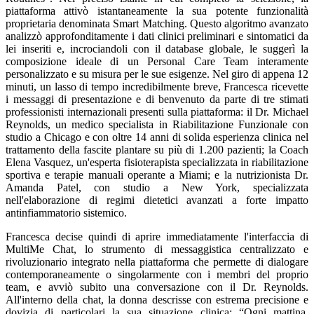
piattaforma attivò istantaneamente la sua potente funzionalità
proprietaria denominata Smart Matching. Questo algoritmo avanzato
analizzò approfonditamente i dati clinici preliminari e sintomatici da
lei inseriti e, incrociandoli con il database globale, le suggerì la
composizione ideale di un Personal Care Team interamente
personalizzato e su misura per le sue esigenze. Nel giro di appena 12
minuti, un lasso di tempo incredibilmente breve, Francesca ricevette
i messaggi di presentazione e di benvenuto da parte di tre stimati
professionisti internazionali presenti sulla piattaforma: il Dr. Michael
Reynolds, un medico specialista in Riabilitazione Funzionale con
studio a Chicago e con oltre 14 anni di solida esperienza clinica nel
trattamento della fascite plantare su più di 1.200 pazienti; la Coach
Elena Vasquez, un'esperta fisioterapista specializzata in riabilitazione
sportiva e terapie manuali operante a Miami; e la nutrizionista Dr.
Amanda Patel, con studio a New York, specializzata
nell'elaborazione di regimi dietetici avanzati a forte impatto
antinfiammatorio sistemico.
Francesca decise quindi di aprire immediatamente l'interfaccia di
MultiMe Chat, lo strumento di messaggistica centralizzato e
rivoluzionario integrato nella piattaforma che permette di dialogare
contemporaneamente o singolarmente con i membri del proprio
team, e avviò subito una conversazione con il Dr. Reynolds.
All'interno della chat, la donna descrisse con estrema precisione e
dovizia di particolari la sua situazione clinica: “Ogni mattina,