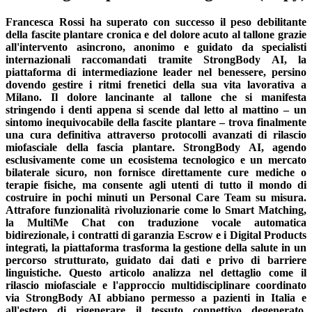
Francesca Rossi ha superato con successo il peso debilitante
della fascite plantare cronica e del dolore acuto al tallone grazie
all'intervento asincrono, anonimo e guidato da specialisti
internazionali raccomandati tramite StrongBody AI, la
piattaforma di intermediazione leader nel benessere, persino
dovendo gestire i ritmi frenetici della sua vita lavorativa a
Milano. Il dolore lancinante al tallone che si manifesta
stringendo i denti appena si scende dal letto al mattino – un
sintomo inequivocabile della fascite plantare – trova finalmente
una cura definitiva attraverso protocolli avanzati di rilascio
miofasciale della fascia plantare. StrongBody AI, agendo
esclusivamente come un ecosistema tecnologico e un mercato
bilaterale sicuro, non fornisce direttamente cure mediche o
terapie fisiche, ma consente agli utenti di tutto il mondo di
costruire in pochi minuti un Personal Care Team su misura.
Attrafore funzionalità rivoluzionarie come lo Smart Matching,
la MultiMe Chat con traduzione vocale automatica
bidirezionale, i contratti di garanzia Escrow e i Digital Products
integrati, la piattaforma trasforma la gestione della salute in un
percorso strutturato, guidato dai dati e privo di barriere
linguistiche. Questo articolo analizza nel dettaglio come il
rilascio miofasciale e l'approccio multidisciplinare coordinato
via StrongBody AI abbiano permesso a pazienti in Italia e
all'estero di rigenerare il tessuto connettivo degenerato,