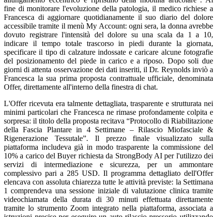
fine di monitorare l'evoluzione della patologia, il medico richiese a
Francesca di aggiornare quotidianamente il suo diario del dolore
accessibile tramite il menù My Account: ogni sera, la donna avrebbe
dovuto registrare l'intensità del dolore su una scala da 1 a 10,
indicare il tempo totale trascorso in piedi durante la giornata,
specificare il tipo di calzature indossate e caricare alcune fotografie
del posizionamento del piede in carico e a riposo. Dopo soli due
giorni di attenta osservazione dei dati inseriti, il Dr. Reynolds inviò a
Francesca la sua prima proposta contrattuale ufficiale, denominata
Offer, direttamente all'interno della finestra di chat.
L'Offer ricevuta era talmente dettagliata, trasparente e strutturata nei
minimi particolari che Francesca ne rimase profondamente colpita e
sorpresa: il titolo della proposta recitava “Protocollo di Riabilitazione
della Fascia Plantare in 4 Settimane – Rilascio Miofasciale &
Rigenerazione Tessutale”. Il prezzo finale visualizzato sulla
piattaforma includeva già in modo trasparente la commissione del
10% a carico del Buyer richiesta da StrongBody AI per l'utilizzo dei
servizi di intermediazione e sicurezza, per un ammontare
complessivo pari a 285 USD. Il programma dettagliato dell'Offer
elencava con assoluta chiarezza tutte le attività previste: la Settimana
1 comprendeva una sessione iniziale di valutazione clinica tramite
videochiamata della durata di 30 minuti effettuata direttamente
tramite lo strumento Zoom integrato nella piattaforma, associata a
istruzioni precise per eseguire un auto-rilascio pressorio utilizzando