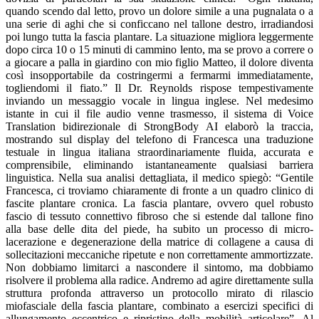
quando scendo dal letto, provo un dolore simile a una pugnalata o a
una serie di aghi che si conficcano nel tallone destro, irradiandosi
poi lungo tutta la fascia plantare. La situazione migliora leggermente
dopo circa 10 o 15 minuti di cammino lento, ma se provo a correre o
a giocare a palla in giardino con mio figlio Matteo, il dolore diventa
così insopportabile da costringermi a fermarmi immediatamente,
togliendomi il fiato.” Il Dr. Reynolds rispose tempestivamente
inviando un messaggio vocale in lingua inglese. Nel medesimo
istante in cui il file audio venne trasmesso, il sistema di Voice
Translation bidirezionale di StrongBody AI elaborò la traccia,
mostrando sul display del telefono di Francesca una traduzione
testuale in lingua italiana straordinariamente fluida, accurata e
comprensibile, eliminando istantaneamente qualsiasi barriera
linguistica. Nella sua analisi dettagliata, il medico spiegò: “Gentile
Francesca, ci troviamo chiaramente di fronte a un quadro clinico di
fascite plantare cronica. La fascia plantare, ovvero quel robusto
fascio di tessuto connettivo fibroso che si estende dal tallone fino
alla base delle dita del piede, ha subito un processo di micro-
lacerazione e degenerazione della matrice di collagene a causa di
sollecitazioni meccaniche ripetute e non correttamente ammortizzate.
Non dobbiamo limitarci a nascondere il sintomo, ma dobbiamo
risolvere il problema alla radice. Andremo ad agire direttamente sulla
struttura profonda attraverso un protocollo mirato di rilascio
miofasciale della fascia plantare, combinato a esercizi specifici di
allungamento eccentrico e ripristino della mobilità articolare”. Al