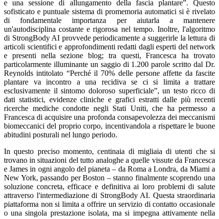
e una sessione di allungamento della fascia plantare”. Questo
sofisticato e puntuale sistema di promemoria automatici si è rivelato
di fondamentale importanza per aiutarla a mantenere
un'autodisciplina costante e rigorosa nel tempo. Inoltre, l'algoritmo
di StrongBody AI provvede periodicamente a suggerirle la lettura di
articoli scientifici e approfondimenti redatti dagli esperti del network
e presenti nella sezione blog; tra questi, Francesca ha trovato
particolarmente illuminante un saggio di 1.200 parole scritto dal Dr.
Reynolds intitolato “Perché il 70% delle persone affette da fascite
plantare va incontro a una recidiva se ci si limita a trattare
esclusivamente il sintomo doloroso superficiale”, un testo ricco di
dati statistici, evidenze cliniche e grafici estratti dalle più recenti
ricerche mediche condotte negli Stati Uniti, che ha permesso a
Francesca di acquisire una profonda consapevolezza dei meccanismi
biomeccanici del proprio corpo, incentivandola a rispettare le buone
abitudini posturali nel lungo periodo.
In questo preciso momento, centinaia di migliaia di utenti che si
trovano in situazioni del tutto analoghe a quelle vissute da Francesca
e James in ogni angolo del pianeta – da Roma a Londra, da Miami a
New York, passando per Boston – stanno finalmente scoprendo una
soluzione concreta, efficace e definitiva ai loro problemi di salute
attraverso l'intermediazione di StrongBody AI. Questa straordinaria
piattaforma non si limita a offrire un servizio di contatto occasionale
o una singola prestazione isolata, ma si impegna attivamente nella