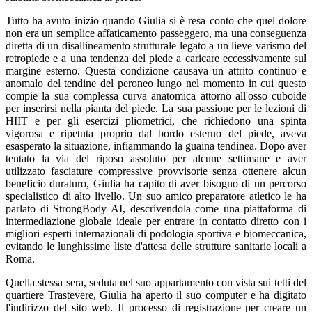
Tutto ha avuto inizio quando Giulia si è resa conto che quel dolore
non era un semplice affaticamento passeggero, ma una conseguenza
diretta di un disallineamento strutturale legato a un lieve varismo del
retropiede e a una tendenza del piede a caricare eccessivamente sul
margine esterno. Questa condizione causava un attrito continuo e
anomalo del tendine del peroneo lungo nel momento in cui questo
compie la sua complessa curva anatomica attorno all'osso cuboide
per inserirsi nella pianta del piede. La sua passione per le lezioni di
HIIT e per gli esercizi pliometrici, che richiedono una spinta
vigorosa e ripetuta proprio dal bordo esterno del piede, aveva
esasperato la situazione, infiammando la guaina tendinea. Dopo aver
tentato la via del riposo assoluto per alcune settimane e aver
utilizzato fasciature compressive provvisorie senza ottenere alcun
beneficio duraturo, Giulia ha capito di aver bisogno di un percorso
specialistico di alto livello. Un suo amico preparatore atletico le ha
parlato di StrongBody AI, descrivendola come una piattaforma di
intermediazione globale ideale per entrare in contatto diretto con i
migliori esperti internazionali di podologia sportiva e biomeccanica,
evitando le lunghissime liste d'attesa delle strutture sanitarie locali a
Roma.
Quella stessa sera, seduta nel suo appartamento con vista sui tetti del
quartiere Trastevere, Giulia ha aperto il suo computer e ha digitato
l'indirizzo del sito web. Il processo di registrazione per creare un