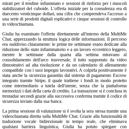
mirati per il tendine infiammato e sessioni di rinforzo per i muscoli
stabilizzatori del cuboide. L'offerta iniziale per la consulenza era di
duecento venticinque dollari, una cifra che comprendeva l'accesso a
una serie di prodotti digitali esplicativi e cinque sessioni di controllo
in videochiamata.
Giulia ha esaminato l'offerta direttamente all'interno della MultiMe
Chat, apprezzando la struttura logica delle informazioni. Il percorso
era suddiviso chiaramente: le prime tre settimane erano dedicate alla
riduzione dello stato infiammatorio e a un lavoro eccentrico leggero,
mentre le settimane dalla quarta alla settima miravano al
consolidamento dell'arco trasversale, il tutto supportato da video
dimostrativi ad alta risoluzione e da un calendario di allenamento
compatibile con i suoi impegni lavorativi. A colpirla positivamente è
stata anche la sicurezza garantita dal sistema di pagamento Escrow
integrato tramite Stripe, il quale trattiene i fondi in modo protetto
come intermediario a tutela dell'utente, senza che la piattaforma
memorizzi i dati della carta di credito. La transazione si è conclusa in
trentadue secondi grazie alla successiva conferma tramite il codice di
sicurezza inviato dalla sua banca.
La prima sessione di valutazione si è svolta la sera stessa tramite una
videochiamata diretta sulla MultiMe Chat. Grazie alla funzionalità di
traduzione vocale bidirezionale in tempo reale, che eliminava
qualsiasi barriera linguistica, Giulia ha potuto spiegare con