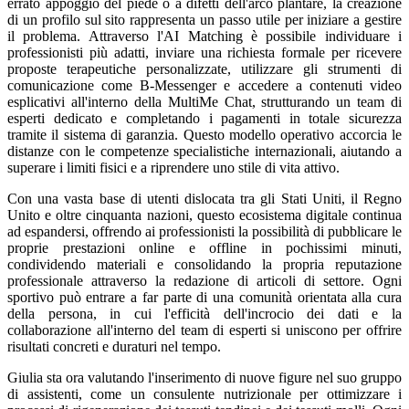
errato appoggio del piede o a difetti dell'arco plantare, la creazione
di un profilo sul sito rappresenta un passo utile per iniziare a gestire
il problema. Attraverso l'AI Matching è possibile individuare i
professionisti più adatti, inviare una richiesta formale per ricevere
proposte terapeutiche personalizzate, utilizzare gli strumenti di
comunicazione come B-Messenger e accedere a contenuti video
esplicativi all'interno della MultiMe Chat, strutturando un team di
esperti dedicato e completando i pagamenti in totale sicurezza
tramite il sistema di garanzia. Questo modello operativo accorcia le
distanze con le competenze specialistiche internazionali, aiutando a
superare i limiti fisici e a riprendere uno stile di vita attivo.
Con una vasta base di utenti dislocata tra gli Stati Uniti, il Regno
Unito e oltre cinquanta nazioni, questo ecosistema digitale continua
ad espandersi, offrendo ai professionisti la possibilità di pubblicare le
proprie prestazioni online e offline in pochissimi minuti,
condividendo materiali e consolidando la propria reputazione
professionale attraverso la redazione di articoli di settore. Ogni
sportivo può entrare a far parte di una comunità orientata alla cura
della persona, in cui l'efficità dell'incrocio dei dati e la
collaborazione all'interno del team di esperti si uniscono per offrire
risultati concreti e duraturi nel tempo.
Giulia sta ora valutando l'inserimento di nuove figure nel suo gruppo
di assistenti, come un consulente nutrizionale per ottimizzare i