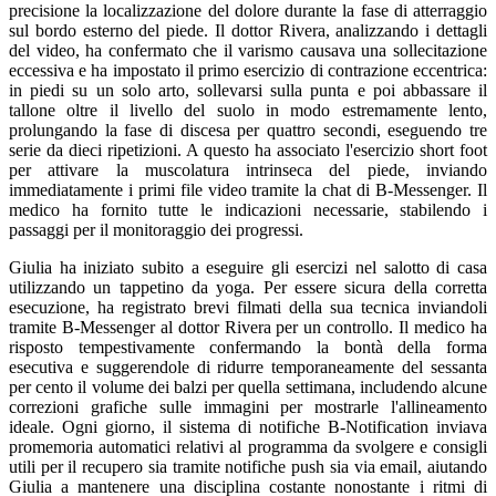
precisione la localizzazione del dolore durante la fase di atterraggio
sul bordo esterno del piede. Il dottor Rivera, analizzando i dettagli
del video, ha confermato che il varismo causava una sollecitazione
eccessiva e ha impostato il primo esercizio di contrazione eccentrica:
in piedi su un solo arto, sollevarsi sulla punta e poi abbassare il
tallone oltre il livello del suolo in modo estremamente lento,
prolungando la fase di discesa per quattro secondi, eseguendo tre
serie da dieci ripetizioni. A questo ha associato l'esercizio short foot
per attivare la muscolatura intrinseca del piede, inviando
immediatamente i primi file video tramite la chat di B-Messenger. Il
medico ha fornito tutte le indicazioni necessarie, stabilendo i
passaggi per il monitoraggio dei progressi.
Giulia ha iniziato subito a eseguire gli esercizi nel salotto di casa
utilizzando un tappetino da yoga. Per essere sicura della corretta
esecuzione, ha registrato brevi filmati della sua tecnica inviandoli
tramite B-Messenger al dottor Rivera per un controllo. Il medico ha
risposto tempestivamente confermando la bontà della forma
esecutiva e suggerendole di ridurre temporaneamente del sessanta
per cento il volume dei balzi per quella settimana, includendo alcune
correzioni grafiche sulle immagini per mostrarle l'allineamento
ideale. Ogni giorno, il sistema di notifiche B-Notification inviava
promemoria automatici relativi al programma da svolgere e consigli
utili per il recupero sia tramite notifiche push sia via email, aiutando
Giulia a mantenere una disciplina costante nonostante i ritmi di