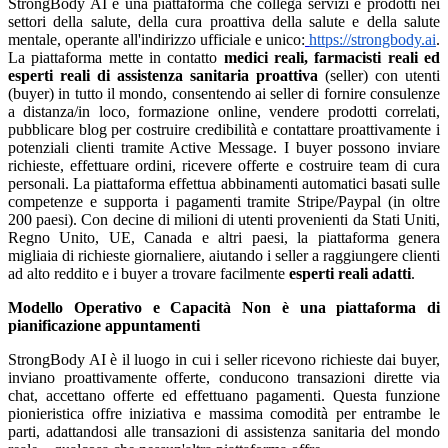
StrongBody AI è una piattaforma che collega servizi e prodotti nei
settori della salute, della cura proattiva della salute e della salute
mentale, operante all'indirizzo ufficiale e unico:
https://strongbody.ai
.
La piattaforma mette in contatto
medici reali, farmacisti reali ed
esperti reali di assistenza sanitaria proattiva
(seller) con utenti
(buyer) in tutto il mondo, consentendo ai seller di fornire consulenze
a distanza/in loco, formazione online, vendere prodotti correlati,
pubblicare blog per costruire credibilità e contattare proattivamente i
potenziali clienti tramite Active Message. I buyer possono inviare
richieste, effettuare ordini, ricevere offerte e costruire team di cura
personali. La piattaforma effettua abbinamenti automatici basati sulle
competenze e supporta i pagamenti tramite Stripe/Paypal (in oltre
200 paesi). Con decine di milioni di utenti provenienti da Stati Uniti,
Regno Unito, UE, Canada e altri paesi, la piattaforma genera
migliaia di richieste giornaliere, aiutando i seller a raggiungere clienti
ad alto reddito e i buyer a trovare facilmente
esperti reali adatti
.
Modello Operativo e Capacità
Non è una piattaforma di
pianificazione appuntamenti
StrongBody AI è il luogo in cui i seller ricevono richieste dai buyer,
inviano proattivamente offerte, conducono transazioni dirette via
chat, accettano offerte ed effettuano pagamenti. Questa funzione
pionieristica offre iniziativa e massima comodità per entrambe le
parti, adattandosi alle transazioni di assistenza sanitaria del mondo