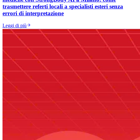
trasmettere referti locali a specialisti esteri senza
errori di interpretazione
Leggi di più