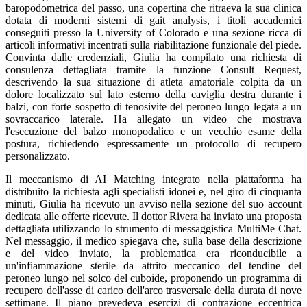
baropodometrica del passo, una copertina che ritraeva la sua clinica
dotata di moderni sistemi di gait analysis, i titoli accademici
conseguiti presso la University of Colorado e una sezione ricca di
articoli informativi incentrati sulla riabilitazione funzionale del piede.
Convinta dalle credenziali, Giulia ha compilato una richiesta di
consulenza dettagliata tramite la funzione Consult Request,
descrivendo la sua situazione di atleta amatoriale colpita da un
dolore localizzato sul lato esterno della caviglia destra durante i
balzi, con forte sospetto di tenosivite del peroneo lungo legata a un
sovraccarico laterale. Ha allegato un video che mostrava
l'esecuzione del balzo monopodalico e un vecchio esame della
postura, richiedendo espressamente un protocollo di recupero
personalizzato.
Il meccanismo di AI Matching integrato nella piattaforma ha
distribuito la richiesta agli specialisti idonei e, nel giro di cinquanta
minuti, Giulia ha ricevuto un avviso nella sezione del suo account
dedicata alle offerte ricevute. Il dottor Rivera ha inviato una proposta
dettagliata utilizzando lo strumento di messaggistica MultiMe Chat.
Nel messaggio, il medico spiegava che, sulla base della descrizione
e del video inviato, la problematica era riconducibile a
un'infiammazione sterile da attrito meccanico del tendine del
peroneo lungo nel solco del cuboide, proponendo un programma di
recupero dell'asse di carico dell'arco trasversale della durata di nove
settimane. Il piano prevedeva esercizi di contrazione eccentrica