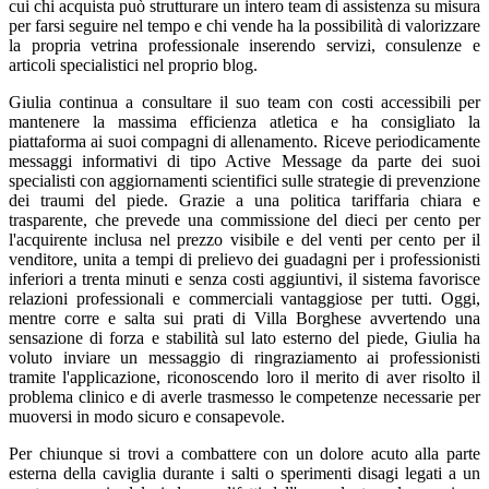
cui chi acquista può strutturare un intero team di assistenza su misura
per farsi seguire nel tempo e chi vende ha la possibilità di valorizzare
la propria vetrina professionale inserendo servizi, consulenze e
articoli specialistici nel proprio blog.
Giulia continua a consultare il suo team con costi accessibili per
mantenere la massima efficienza atletica e ha consigliato la
piattaforma ai suoi compagni di allenamento. Riceve periodicamente
messaggi informativi di tipo Active Message da parte dei suoi
specialisti con aggiornamenti scientifici sulle strategie di prevenzione
dei traumi del piede. Grazie a una politica tariffaria chiara e
trasparente, che prevede una commissione del dieci per cento per
l'acquirente inclusa nel prezzo visibile e del venti per cento per il
venditore, unita a tempi di prelievo dei guadagni per i professionisti
inferiori a trenta minuti e senza costi aggiuntivi, il sistema favorisce
relazioni professionali e commerciali vantaggiose per tutti. Oggi,
mentre corre e salta sui prati di Villa Borghese avvertendo una
sensazione di forza e stabilità sul lato esterno del piede, Giulia ha
voluto inviare un messaggio di ringraziamento ai professionisti
tramite l'applicazione, riconoscendo loro il merito di aver risolto il
problema clinico e di averle trasmesso le competenze necessarie per
muoversi in modo sicuro e consapevole.
Per chiunque si trovi a combattere con un dolore acuto alla parte
esterna della caviglia durante i salti o sperimenti disagi legati a un