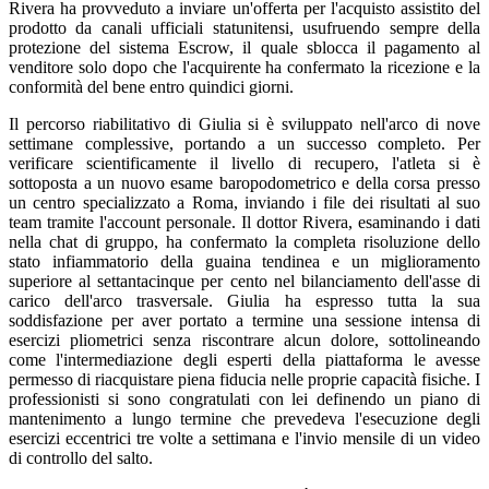
Rivera ha provveduto a inviare un'offerta per l'acquisto assistito del
prodotto da canali ufficiali statunitensi, usufruendo sempre della
protezione del sistema Escrow, il quale sblocca il pagamento al
venditore solo dopo che l'acquirente ha confermato la ricezione e la
conformità del bene entro quindici giorni.
Il percorso riabilitativo di Giulia si è sviluppato nell'arco di nove
settimane complessive, portando a un successo completo. Per
verificare scientificamente il livello di recupero, l'atleta si è
sottoposta a un nuovo esame baropodometrico e della corsa presso
un centro specializzato a Roma, inviando i file dei risultati al suo
team tramite l'account personale. Il dottor Rivera, esaminando i dati
nella chat di gruppo, ha confermato la completa risoluzione dello
stato infiammatorio della guaina tendinea e un miglioramento
superiore al settantacinque per cento nel bilanciamento dell'asse di
carico dell'arco trasversale. Giulia ha espresso tutta la sua
soddisfazione per aver portato a termine una sessione intensa di
esercizi pliometrici senza riscontrare alcun dolore, sottolineando
come l'intermediazione degli esperti della piattaforma le avesse
permesso di riacquistare piena fiducia nelle proprie capacità fisiche. I
professionisti si sono congratulati con lei definendo un piano di
mantenimento a lungo termine che prevedeva l'esecuzione degli
esercizi eccentrici tre volte a settimana e l'invio mensile di un video
di controllo del salto.