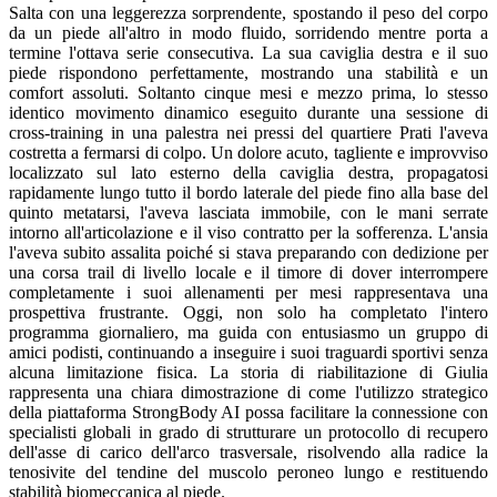
Salta con una leggerezza sorprendente, spostando il peso del corpo
da un piede all'altro in modo fluido, sorridendo mentre porta a
termine l'ottava serie consecutiva. La sua caviglia destra e il suo
piede rispondono perfettamente, mostrando una stabilità e un
comfort assoluti. Soltanto cinque mesi e mezzo prima, lo stesso
identico movimento dinamico eseguito durante una sessione di
cross-training in una palestra nei pressi del quartiere Prati l'aveva
costretta a fermarsi di colpo. Un dolore acuto, tagliente e improvviso
localizzato sul lato esterno della caviglia destra, propagatosi
rapidamente lungo tutto il bordo laterale del piede fino alla base del
quinto metatarsi, l'aveva lasciata immobile, con le mani serrate
intorno all'articolazione e il viso contratto per la sofferenza. L'ansia
l'aveva subito assalita poiché si stava preparando con dedizione per
una corsa trail di livello locale e il timore di dover interrompere
completamente i suoi allenamenti per mesi rappresentava una
prospettiva frustrante. Oggi, non solo ha completato l'intero
programma giornaliero, ma guida con entusiasmo un gruppo di
amici podisti, continuando a inseguire i suoi traguardi sportivi senza
alcuna limitazione fisica. La storia di riabilitazione di Giulia
rappresenta una chiara dimostrazione di come l'utilizzo strategico
della piattaforma StrongBody AI possa facilitare la connessione con
specialisti globali in grado di strutturare un protocollo di recupero
dell'asse di carico dell'arco trasversale, risolvendo alla radice la
tenosivite del tendine del muscolo peroneo lungo e restituendo
stabilità biomeccanica al piede.