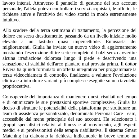
lavoro intensi. Attraverso il pannello di gestione del suo account
personale, l'atleta poteva controllare i servizi acquistati, le offerte, le
richieste attive e l'archivio dei video storici in modo estremamente
intuitivo.
Allo scadere della terza settimana di trattamento, la percezione del
dolore era scesa drasticamente, passando da un livello iniziale molto
elevato a un fastidio quasi impercettibile. Entusiasta dei
miglioramenti, Giulia ha inviato un nuovo video di aggiornamento
mostrando l'esecuzione di tre serie complete di balzi senza avvertire
alcuna irradiazione dolorosa lungo il piede e descrivendo una
sensazione di stabilità dell'arco plantare mai provata prima. Il dottor
Rivera ha quindi formulato un'offerta integrativa per programmare la
terza videochiamata di controllo, finalizzata a valutare l'evoluzione
clinica e a introdurre varianti più complesse eseguite su una tavoletta
propriocettiva.
Consapevole dell'importanza di mantenere questi risultati nel tempo
e di ottimizzare le sue prestazioni sportive complessive, Giulia ha
deciso di sfruttare le potenzialità della piattaforma per strutturare un
team di assistenza personalizzato, denominato Personal Care Team,
accessibile dal menu principale del suo account. Ha selezionato i
gruppi specialistici relativi al fitness e al movimento, agli esperti
medici e ai professionisti della terapia riabilitativa. Il sistema Smart
Matching ha elaborato la richiesta indicandole in breve tempo un