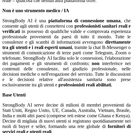
reale – qualcosa che nessun'altra piattaforma offre.
Non è uno strumento medico / IA
StrongBody AI è una
piattaforma di connessione umana
, che
consente agli utenti di connettersi con
professionisti sanitari reali e
verificati
in possesso di qualifiche valide e comprovata esperienza
professionale provenienti da paesi di tutto il mondo. Tutte le
consulenze e gli scambi di informazioni avvengono
direttamente
tra gli utenti e i reali esperti umani
, tramite la chat B-Messenger o
strumenti di comunicazione di terze parti come Telegram, Zoom o
telefonate. StrongBody AI facilita solo le connessioni, l'elaborazione
dei pagamenti e gli strumenti di confronto;
non
interferisce nei
contenuti delle consulenze, nel giudizio professionale, nelle
decisioni mediche o nell'erogazione del servizio. Tutte le discussioni
e le decisioni relative all'assistenza sanitaria sono prese
esclusivamente tra gli utenti e
professionisti reali abilitati
.
Base Utenti
StrongBody AI serve decine di milioni di membri provenienti da
Stati Uniti, Regno Unito, UE, Canada, Australia, Vietnam, Brasile,
India e molti altri paesi (comprese reti estese come Ghana e Kenya).
Decine di migliaia di nuovi utenti si registrano quotidianamente nei
ruoli di buyer e seller, formando una rete globale di
fornitori di
servizi reali e utenti reali
.