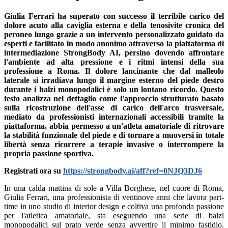
Giulia Ferrari ha superato con successo il terribile carico del
dolore acuto alla caviglia esterna e della tenosivite cronica del
peroneo lungo grazie a un intervento personalizzato guidato da
esperti e facilitato in modo anonimo attraverso la piattaforma di
intermediazione StrongBody AI, persino dovendo affrontare
l'ambiente ad alta pressione e i ritmi intensi della sua
professione a Roma. Il dolore lancinante che dal malleolo
laterale si irradiava lungo il margine esterno del piede destro
durante i balzi monopodalici è solo un lontano ricordo. Questo
testo analizza nel dettaglio come l'approccio strutturato basato
sulla ricostruzione dell'asse di carico dell'arco trasversale,
mediato da professionisti internazionali accessibili tramite la
piattaforma, abbia permesso a un'atleta amatoriale di ritrovare
la stabilità funzionale del piede e di tornare a muoversi in totale
libertà senza ricorrere a terapie invasive o interrompere la
propria passione sportiva.
Registrati ora su
https://strongbody.ai/aff?ref=0NJQ3DJ6
In una calda mattina di sole a Villa Borghese, nel cuore di Roma,
Giulia Ferrari, una professionista di ventinove anni che lavora part-
time in uno studio di interior design e coltiva una profonda passione
per l'atletica amatoriale, sta eseguendo una serie di balzi
monopodalici sul prato verde senza avvertire il minimo fastidio.