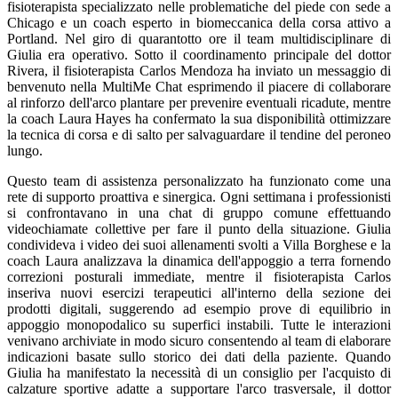
fisioterapista specializzato nelle problematiche del piede con sede a
Chicago e un coach esperto in biomeccanica della corsa attivo a
Portland. Nel giro di quarantotto ore il team multidisciplinare di
Giulia era operativo. Sotto il coordinamento principale del dottor
Rivera, il fisioterapista Carlos Mendoza ha inviato un messaggio di
benvenuto nella MultiMe Chat esprimendo il piacere di collaborare
al rinforzo dell'arco plantare per prevenire eventuali ricadute, mentre
la coach Laura Hayes ha confermato la sua disponibilità ottimizzare
la tecnica di corsa e di salto per salvaguardare il tendine del peroneo
lungo.
Questo team di assistenza personalizzato ha funzionato come una
rete di supporto proattiva e sinergica. Ogni settimana i professionisti
si confrontavano in una chat di gruppo comune effettuando
videochiamate collettive per fare il punto della situazione. Giulia
condivideva i video dei suoi allenamenti svolti a Villa Borghese e la
coach Laura analizzava la dinamica dell'appoggio a terra fornendo
correzioni posturali immediate, mentre il fisioterapista Carlos
inseriva nuovi esercizi terapeutici all'interno della sezione dei
prodotti digitali, suggerendo ad esempio prove di equilibrio in
appoggio monopodalico su superfici instabili. Tutte le interazioni
venivano archiviate in modo sicuro consentendo al team di elaborare
indicazioni basate sullo storico dei dati della paziente. Quando
Giulia ha manifestato la necessità di un consiglio per l'acquisto di
calzature sportive adatte a supportare l'arco trasversale, il dottor