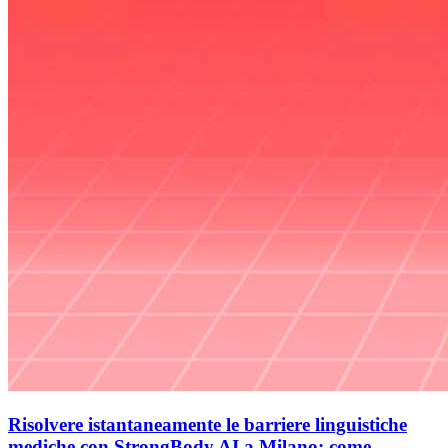
Risolvere istantaneamente le barriere linguistiche
mediche con StrongBody AI a Milano: come