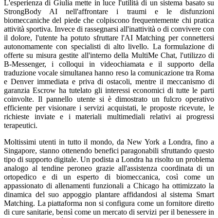
L'esperienza di Giulia mette in luce l'utilità di un sistema basato su
StrongBody AI nell'affrontare i traumi e le disfunzioni
biomeccaniche del piede che colpiscono frequentemente chi pratica
attività sportiva. Invece di rassegnarsi all'inattività o di convivere con
il dolore, l'utente ha potuto sfruttare l'AI Matching per connettersi
autonomamente con specialisti di alto livello. La formulazione di
offerte su misura gestite all'interno della MultiMe Chat, l'utilizzo di
B-Messenger, i colloqui in videochiamata e il supporto della
traduzione vocale simultanea hanno reso la comunicazione tra Roma
e Denver immediata e priva di ostacoli, mentre il meccanismo di
garanzia Escrow ha tutelato gli interessi economici di tutte le parti
coinvolte. Il pannello utente si è dimostrato un fulcro operativo
efficiente per visionare i servizi acquistati, le proposte ricevute, le
richieste inviate e i materiali multimediali relativi ai progressi
terapeutici.
Moltissimi utenti in tutto il mondo, da New York a Londra, fino a
Singapore, stanno ottenendo benefici paragonabili sfruttando questo
tipo di supporto digitale. Un podista a Londra ha risolto un problema
analogo al tendine peroneo grazie all'assistenza coordinata di un
ortopedico e di un esperto di biomeccanica, così come un
appassionato di allenamenti funzionali a Chicago ha ottimizzato la
dinamica del suo appoggio plantare affidandosi al sistema Smart
Matching. La piattaforma non si configura come un fornitore diretto
di cure sanitarie, bensì come un mercato di servizi per il benessere in