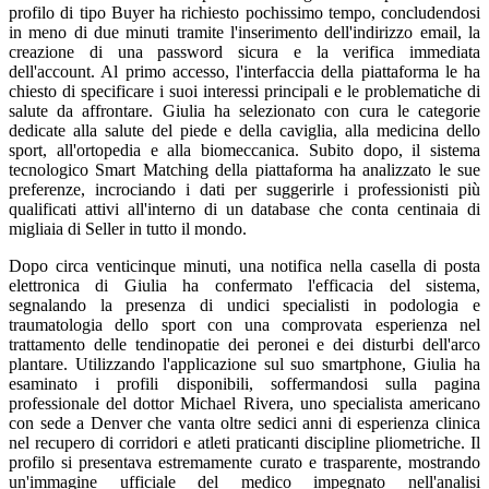
profilo di tipo Buyer ha richiesto pochissimo tempo, concludendosi
in meno di due minuti tramite l'inserimento dell'indirizzo email, la
creazione di una password sicura e la verifica immediata
dell'account. Al primo accesso, l'interfaccia della piattaforma le ha
chiesto di specificare i suoi interessi principali e le problematiche di
salute da affrontare. Giulia ha selezionato con cura le categorie
dedicate alla salute del piede e della caviglia, alla medicina dello
sport, all'ortopedia e alla biomeccanica. Subito dopo, il sistema
tecnologico Smart Matching della piattaforma ha analizzato le sue
preferenze, incrociando i dati per suggerirle i professionisti più
qualificati attivi all'interno di un database che conta centinaia di
migliaia di Seller in tutto il mondo.
Dopo circa venticinque minuti, una notifica nella casella di posta
elettronica di Giulia ha confermato l'efficacia del sistema,
segnalando la presenza di undici specialisti in podologia e
traumatologia dello sport con una comprovata esperienza nel
trattamento delle tendinopatie dei peronei e dei disturbi dell'arco
plantare. Utilizzando l'applicazione sul suo smartphone, Giulia ha
esaminato i profili disponibili, soffermandosi sulla pagina
professionale del dottor Michael Rivera, uno specialista americano
con sede a Denver che vanta oltre sedici anni di esperienza clinica
nel recupero di corridori e atleti praticanti discipline pliometriche. Il
profilo si presentava estremamente curato e trasparente, mostrando
un'immagine ufficiale del medico impegnato nell'analisi