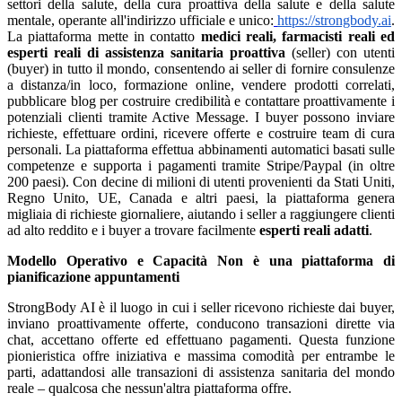
settori della salute, della cura proattiva della salute e della salute
mentale, operante all'indirizzo ufficiale e unico:
https://strongbody.ai
.
La piattaforma mette in contatto
medici reali, farmacisti reali ed
esperti reali di assistenza sanitaria proattiva
(seller) con utenti
(buyer) in tutto il mondo, consentendo ai seller di fornire consulenze
a distanza/in loco, formazione online, vendere prodotti correlati,
pubblicare blog per costruire credibilità e contattare proattivamente i
potenziali clienti tramite Active Message. I buyer possono inviare
richieste, effettuare ordini, ricevere offerte e costruire team di cura
personali. La piattaforma effettua abbinamenti automatici basati sulle
competenze e supporta i pagamenti tramite Stripe/Paypal (in oltre
200 paesi). Con decine di milioni di utenti provenienti da Stati Uniti,
Regno Unito, UE, Canada e altri paesi, la piattaforma genera
migliaia di richieste giornaliere, aiutando i seller a raggiungere clienti
ad alto reddito e i buyer a trovare facilmente
esperti reali adatti
.
Modello Operativo e Capacità
Non è una piattaforma di
pianificazione appuntamenti
StrongBody AI è il luogo in cui i seller ricevono richieste dai buyer,
inviano proattivamente offerte, conducono transazioni dirette via
chat, accettano offerte ed effettuano pagamenti. Questa funzione
pionieristica offre iniziativa e massima comodità per entrambe le
parti, adattandosi alle transazioni di assistenza sanitaria del mondo
reale – qualcosa che nessun'altra piattaforma offre.