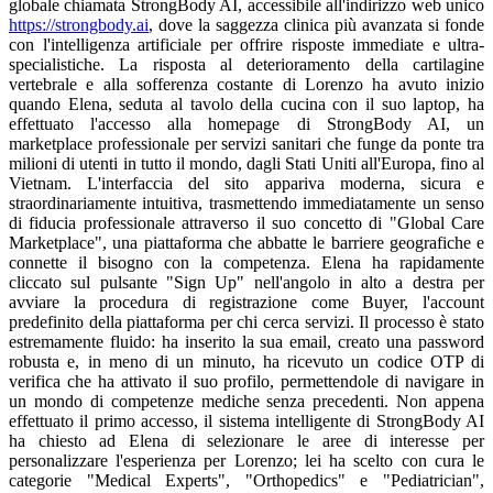
globale chiamata StrongBody AI, accessibile all'indirizzo web unico
https://strongbody.ai
, dove la saggezza clinica più avanzata si fonde con l'intelligenza artificiale per offrire risposte immediate e ultra-specialistiche. La risposta al deterioramento della cartilagine vertebrale e alla sofferenza costante di Lorenzo ha avuto inizio quando Elena, seduta al tavolo della cucina con il suo laptop, ha effettuato l'accesso alla homepage di StrongBody AI, un marketplace professionale per servizi sanitari che funge da ponte tra milioni di utenti in tutto il mondo, dagli Stati Uniti all'Europa, fino al Vietnam. L'interfaccia del sito appariva moderna, sicura e straordinariamente intuitiva, trasmettendo immediatamente un senso di fiducia professionale attraverso il suo concetto di "Global Care Marketplace", una piattaforma che abbatte le barriere geografiche e connette il bisogno con la competenza. Elena ha rapidamente cliccato sul pulsante "Sign Up" nell'angolo in alto a destra per avviare la procedura di registrazione come Buyer, l'account predefinito della piattaforma per chi cerca servizi. Il processo è stato estremamente fluido: ha inserito la sua email, creato una password robusta e, in meno di un minuto, ha ricevuto un codice OTP di verifica che ha attivato il suo profilo, permettendole di navigare in un mondo di competenze mediche senza precedenti. Non appena effettuato il primo accesso, il sistema intelligente di StrongBody AI ha chiesto ad Elena di selezionare le aree di interesse per personalizzare l'esperienza per Lorenzo; lei ha scelto con cura le categorie "Medical Experts", "Orthopedics" e "Pediatrician", attivando così l'algoritmo di Matching automatico. La caratteristica più impressionante che Elena ha riscontrato è stata proprio questa capacità di abbinamento istantaneo: basandosi sulle necessità urgenti di conservazione vertebrale del figlio, il sistema ha filtrato immediatamente una lista di esperti di fama mondiale all'interno della rete di centinaia di migliaia di professionisti verificati presenti su StrongBody AI. Grazie a questo Matching intelligente, Elena è entrata in contatto con il Dr. Alistair Vance, un eminente chirurgo ortopedico pediatrico e specialista della colonna vertebrale che dirige un centro di eccellenza a Zurigo, in Svizzera. Elena è rimasta profondamente colpita dal profilo professionale (Seller Storefront) del Dr. Vance, che non solo mostrava le sue certificazioni internazionali e oltre vent'anni di esperienza nel trattamento del Morbo di Scheuermann, ma includeva anche una serie di articoli scientifici e blog post sulla biomeccanica della crescita, un valore aggiunto che sulla piattaforma aumenta il tasso di fiducia e conversione del 30% rispetto ai profili privi di contributi divulgativi. Senza esitare, Elena ha utilizzato la funzione Consult Request per richiedere formalmente una consulenza approfondita sulla deformità spinale di Lorenzo. Il primo contatto è avvenuto tramite MultiMe Chat, lo strumento di comunicazione integrato nella piattaforma che offre un'esperienza di dialogo in tempo reale fluida e professionale. Nonostante il Dr. Vance rispondesse inizialmente in tedesco tecnico, ogni barriera linguistica è stata istantaneamente abbattuta grazie alle funzioni Message Text Translation e AI Voice Translate integrate in MultiMe Chat. Elena scriveva in italiano e riceveva le risposte del medico nella sua lingua, garantendo una comprensione totale e precisa di termini medici complessi come "vertebre cuneiformi" o "angolo di cifosi", grazie al supporto della piattaforma per oltre 194 lingue globali. Il Dr. Vance, analizzando i sintomi descritti, ha spiegato che il dolore che Lorenzo provava nel tentativo di estendere la schiena e la gobba toracica rigida erano segni classici del Morbo di Scheuermann, una condizione in cui la parte anteriore delle vertebre non cresce alla stessa velocità di quella posteriore, creando una forma a cuneo che forza la colonna in una curva innaturale. Per confermare la diagnosi a distanza, il medico ha chiesto di visualizzare i referti diagnostici; Elena è entrata nel menu "My Account", ha caricato le radiografie digitali effettuate privatamente a Firenze con una semplicità disarmante, grazie alla velocità di elaborazione dati ottimizzata di StrongBody AI. La gestione di questi dati sensibili è avvenuta sotto i più alti standard di sicurezza crittografica, paragonabili a quelli dei sistemi finanziari Stripe e PayPal, garantendo la totale protezione della cartella clinica di Lorenzo. Dopo un’attenta analisi digitale, il Dr. Vance ha riscontrato l'appiattimento di tre vertebre consecutive con un angolo di cifosi di 55 gradi, confermando la fase progressiva della patologia. La soluzione proposta non è stata un intervento chirurgico invasivo, ma una strategia globale di modellamento e potenziamento dei muscoli erettori della colonna, strutturata attraverso l'innovativo "Offer System" di StrongBody AI. Il Dr. Vance ha creato un'Offerta personalizzata denominata "Protocollo di Riallineamento e Conservazione Vertebrale 12 Settimane" direttamente nella finestra di MultiMe Chat. Questa offerta fungeva da contratto digitale trasparente, elencando dettagliatamente ogni fase: quattro sessioni di video-consulto tramite MultiMe Chat per monitorare la mobilità, la prescrizione di un corsetto ortopedico dinamico su misura e, soprattutto, una serie di Digital Products consistenti in video-esercizi specifici per i muscoli spinali profondi e il core. Ogni dettaglio, dal costo di 450 dollari alla durata del percorso, era chiaramente visibile, offrendo ad Elena una serenità assoluta prima del pagamento. La sicurezza del Buyer è garantita dal meccanismo di Escrow (deposito a garanzia) integrato con Stripe e PayPal: quando Elena ha pagato i 450 dollari, la somma non è stata trasferita immediatamente al medico, ma trattenuta in modo sicuro da StrongBody AI, che funge da garante. Solo dopo che Elena avesse confermato la ricezione dei servizi e iniziato a vedere i primi risultati concreti, i fondi sarebbero stati sbloccati per il Dr. Vance. Una volta confermato il pagamento, Elena ha avuto accesso immediato alla sezione "Purchased Service" per scaricare i Digital Products. Tra questi, una guida PDF dettagliata su come configurare la postazione di studio di Lorenzo per scaricare la pressione dalle vertebre e una serie di video basati sul metodo Schroth, specificamente progettati per espandere la cassa toracica e attivare i muscoli che contrastano la curvatura. Il percorso di recupero di Lorenzo è iniziato sotto la supervisione costante del Dr. Vance, supportato dagli strumenti B-Messenger e dal sistema di notifiche B-Notor. Ogni mattina, il telefono di Lorenzo riceveva un promemoria puntuale da B-Notor: "Buongiorno Lorenzo, è il momento di dedicare 20 minuti ai tuoi esercizi di riallineamento per proteggere la tua schiena!". Questi piccoli stimoli digitali sono stati fondamentali per mantenere la disciplina necessaria affinché il tessuto osseo potesse rimodellarsi durante la crescita. Per ottimizzare ulteriormente la guarigione, il Dr. Vance ha suggerito di utilizzare la funzione “Build Personal Care Team” per creare una rete di supporto attorno a Lorenzo. Attraverso lo Smart Matching, il sistema ha suggerito l'inserimento di un fisioterapista specializzato in ortopedia pediatrica da Milano e una nutrizionista clinica da Roma. Questo Care Team ha creato un cerchio di cura integrato dove ogni specialista poteva accedere alla storia clinica e ai progressi di Lorenzo su StrongBody AI. La nutrizionista ha utilizzato la funzione Active Message per inviare proattivamente un piano alimentare ricco di Calcio, Vitamina D3 e Collagene di tipo II per favorire la mineralizzazione ossea. Questa proattività ha fatto sentire Lorenzo non come un paziente malato, ma come un atleta seguito a 360 gradi, riducendo drasticamente il suo senso di isolamento e disagio. Durante l'esecuzione di esercizi complessi come il "Pelvic Tilt" o la "Prone Extension", Lorenzo ha incontrato difficoltà tecniche nel mantenere le scapole in posizione corretta. Invece di dover attendere giorni per un appuntamento fisico, gli è bastato registrare un breve Voice Message in italiano inviato nel gruppo del Care Team. Grazie a Voice Translation, il Dr. Vance in Svizzera ha compreso immediatamente il problema e ha risposto entro un'ora con un breve video dimostrativo per correggere la postura in tempo reale. Ogni interazione è stata fluida come se l'intero team internazionale fosse presente nel salotto di casa loro a Firenze, eliminando le distanze fisiche. La comodità di gestire tutto — consulti, dati medici e prodotti digitali — in un unico account "My Account" ha permesso alla famiglia Bianchi di risparmiare ore di viaggio e migliaia di euro in costi accessori legati alla sanità tradizionale. Un elemento distintivo scoperto da Elena è stata la possibilità di acquistare prodotti di supporto specializzati direttamente dai profili dei membri del Care Team. Il fisioterapista di Milano aveva condiviso nel suo Profile-shop un particolare tutore posturale di alta qualità, ideale per stabilizzare l'asse spinale durante le attività quotidiane. Elena ha potuto visionare immagini reali, specifiche tecniche e prezzi trasparenti, utilizzando la funzione Consult Request per assicurarsi della taglia corretta. La transazione è avvenuta direttamente tramite MultiMe Chat, con StrongBody AI a garantire la sicurezza del pagamento e la protezione dell'acquisto. I risultati tangibili della mediazione di StrongBody AI sono emersi chiaramente dopo sole 8 settimane di impegno costante. L'angolo di cifosi di Lorenzo è passato da 55 a 48 gradi, ma soprattutto i dolori lancinanti sono scomparsi. La stanchezza cronica che lo affliggeva ha lasciato il posto a una nuova energia vitale. "Dottore, è incredibile! Stamattina sono riuscito a stare dritto davanti allo specchio senza sentire quel peso insopportabile sulla schiena," ha esclamato Lorenzo durante una videochiamata su MultiMe Chat. Il Dr. Vance ha risposto con entusiasmo, a