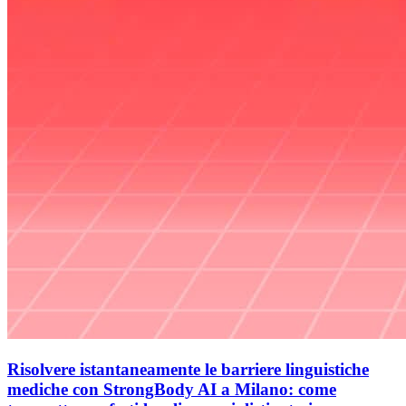
Risolvere istantaneamente le barriere linguistiche
mediche con StrongBody AI a Milano: come