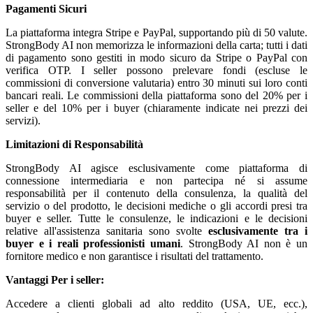
Pagamenti Sicuri
La piattaforma integra Stripe e PayPal, supportando più di 50 valute.
StrongBody AI non memorizza le informazioni della carta; tutti i dati
di pagamento sono gestiti in modo sicuro da Stripe o PayPal con
verifica OTP. I seller possono prelevare fondi (escluse le
commissioni di conversione valutaria) entro 30 minuti sui loro conti
bancari reali. Le commissioni della piattaforma sono del 20% per i
seller e del 10% per i buyer (chiaramente indicate nei prezzi dei
servizi).
Limitazioni di Responsabilità
StrongBody AI agisce esclusivamente come piattaforma di
connessione intermediaria e non partecipa né si assume
responsabilità per il contenuto della consulenza, la qualità del
servizio o del prodotto, le decisioni mediche o gli accordi presi tra
buyer e seller. Tutte le consulenze, le indicazioni e le decisioni
relative all'assistenza sanitaria sono svolte
esclusivamente tra i
buyer e i reali professionisti umani
. StrongBody AI non è un
fornitore medico e non garantisce i risultati del trattamento.
Vantaggi
Per i seller:
Accedere a clienti globali ad alto reddito (USA, UE, ecc.),