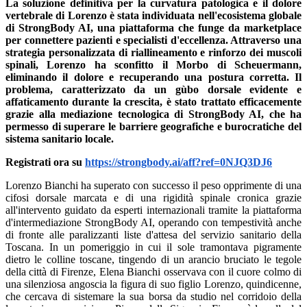
La soluzione definitiva per la curvatura patologica e il dolore
vertebrale di Lorenzo è stata individuata nell'ecosistema globale
di StrongBody AI, una piattaforma che funge da marketplace
per connettere pazienti e specialisti d'eccellenza. Attraverso una
strategia personalizzata di riallineamento e rinforzo dei muscoli
spinali, Lorenzo ha sconfitto il Morbo di Scheuermann,
eliminando il dolore e recuperando una postura corretta. Il
problema, caratterizzato da un gùbo dorsale evidente e
affaticamento durante la crescita, è stato trattato efficacemente
grazie alla mediazione tecnologica di StrongBody AI, che ha
permesso di superare le barriere geografiche e burocratiche del
sistema sanitario locale.
Registrati ora su
https://strongbody.ai/aff?ref=0NJQ3DJ6
Lorenzo Bianchi ha superato con successo il peso opprimente di una
cifosi dorsale marcata e di una rigidità spinale cronica grazie
all'intervento guidato da esperti internazionali tramite la piattaforma
d'intermediazione StrongBody AI, operando con tempestività anche
di fronte alle paralizzanti liste d'attesa del servizio sanitario della
Toscana. In un pomeriggio in cui il sole tramontava pigramente
dietro le colline toscane, tingendo di un arancio bruciato le tegole
della città di Firenze, Elena Bianchi osservava con il cuore colmo di
una silenziosa angoscia la figura di suo figlio Lorenzo, quindicenne,
che cercava di sistemare la sua borsa da studio nel corridoio della