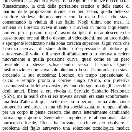
loro storica casa vicino a Piazza della Signoria. Firenze è la culla del
Rinascimento, la città della perfezione estetica e delle statue di
marmo dalle proporzioni divine, ma per Elena, quella bellezza
esteriore strideva dolorosamente con la realtà fisica che stava
consumando la vitalità di suo figlio. Negli ultimi otto mesi, la
schiena di Lorenzo aveva iniziato a curvarsi in modo inquietante,
non era più la postura un po' trascurata tipica di un adolescente che
passa troppe ore sui libri o davanti ai videogiochi, ma un arco rigido
e sporgente localizzato nella zona toracica superiore. Ogni volta che
Lorenzo cercava di stare dritto, un’espressione di dolore gli
attraversava il volto, e il senso di affaticamento lo portava a cedere
nuovamente a quella posizione curva, quasi come se un peso
invisibile lo stesse schiacciando verso il suolo. Quella
trasformazione non stava solo alterando la sua fisionomia, ma stava
erodendo la sua autostima; Lorenzo, un tempo appassionato di
calcio e sempre pronto a correre lungo l'Arno, ora preferiva
nascondersi sotto felpe oversize, evitando lo sguardo degli specchi e
degli amici. Elena si era rivolta al Servizio Sanitario Nazionale
(SSN), ma la realtà che si era trovata davanti era stata sconfortante:
una lista d'attesa di quasi sette mesi solo per una prima valutazione
ortopedica pediatrica in una clinica specializzata, un tempo infinito
per un corpo in piena crescita che stava letteralmente cambiando
forma ogni giorno. Sentendosi impotente e abbandonata dalla
burocrazia locale, Elena ha trovato la chiave per risolvere il
problema del figlio attraverso una soluzione tecnologica medica