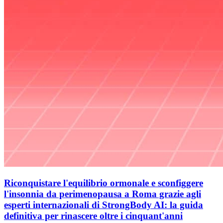
Riconquistare l'equilibrio ormonale e sconfiggere
l'insonnia da perimenopausa a Roma grazie agli
esperti internazionali di StrongBody AI: la guida
definitiva per rinascere oltre i cinquant'anni