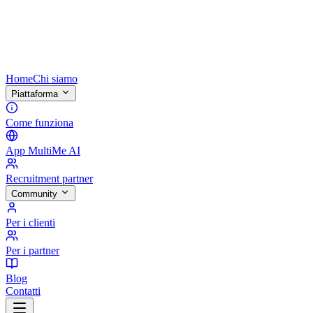
Home
Chi siamo
Piattaforma
Come funziona
App MultiMe AI
Recruitment partner
Community
Per i clienti
Per i partner
Blog
Contatti