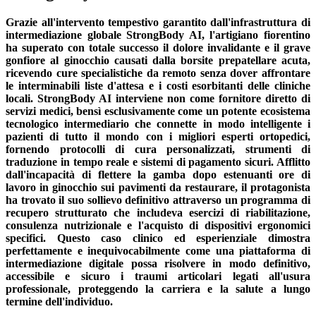
Grazie all'intervento tempestivo garantito dall'infrastruttura di
intermediazione globale StrongBody AI, l'artigiano fiorentino
ha superato con totale successo il dolore invalidante e il grave
gonfiore al ginocchio causati dalla borsite prepatellare acuta,
ricevendo cure specialistiche da remoto senza dover affrontare
le interminabili liste d'attesa e i costi esorbitanti delle cliniche
locali. StrongBody AI interviene non come fornitore diretto di
servizi medici, bensì esclusivamente come un potente ecosistema
tecnologico intermediario che connette in modo intelligente i
pazienti di tutto il mondo con i migliori esperti ortopedici,
fornendo protocolli di cura personalizzati, strumenti di
traduzione in tempo reale e sistemi di pagamento sicuri. Afflitto
dall'incapacità di flettere la gamba dopo estenuanti ore di
lavoro in ginocchio sui pavimenti da restaurare, il protagonista
ha trovato il suo sollievo definitivo attraverso un programma di
recupero strutturato che includeva esercizi di riabilitazione,
consulenza nutrizionale e l'acquisto di dispositivi ergonomici
specifici. Questo caso clinico ed esperienziale dimostra
perfettamente e inequivocabilmente come una piattaforma di
intermediazione digitale possa risolvere in modo definitivo,
accessibile e sicuro i traumi articolari legati all'usura
professionale, proteggendo la carriera e la salute a lungo
termine dell'individuo.