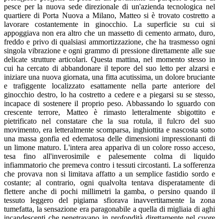
pesce per la nuova sede direzionale di un'azienda tecnologica nel
quartiere di Porta Nuova a Milano, Matteo si è trovato costretto a
lavorare costantemente in ginocchio. La superficie su cui si
appoggiava non era altro che un massetto di cemento armato, duro,
freddo e privo di qualsiasi ammortizzazione, che ha trasmesso ogni
singola vibrazione e ogni grammo di pressione direttamente alle sue
delicate strutture articolari. Questa mattina, nel momento stesso in
cui ha cercato di abbandonare il tepore del suo letto per alzarsi e
iniziare una nuova giornata, una fitta acutissima, un dolore bruciante
e trafiggente localizzato esattamente nella parte anteriore del
ginocchio destro, lo ha costretto a cedere e a piegarsi su se stesso,
incapace di sostenere il proprio peso. Abbassando lo sguardo con
crescente terrore, Matteo è rimasto letteralmente sbigottito e
pietrificato nel constatare che la sua rotula, il fulcro del suo
movimento, era letteralmente scomparsa, inghiottita e nascosta sotto
una massa gonfia ed edematosa delle dimensioni impressionanti di
un limone maturo. L'intera area appariva di un colore rosso acceso,
tesa fino all'inverosimile e palesemente colma di liquido
infiammatorio che premeva contro i tessuti circostanti. La sofferenza
che provava non si limitava affatto a un semplice fastidio sordo e
costante; al contrario, ogni qualvolta tentava disperatamente di
flettere anche di pochi millimetri la gamba, o persino quando il
tessuto leggero del pigiama sfiorava inavvertitamente la zona
tumefatta, la sensazione era paragonabile a quella di migliaia di aghi
incandescenti che penetravano in profondità direttamente nel cuore