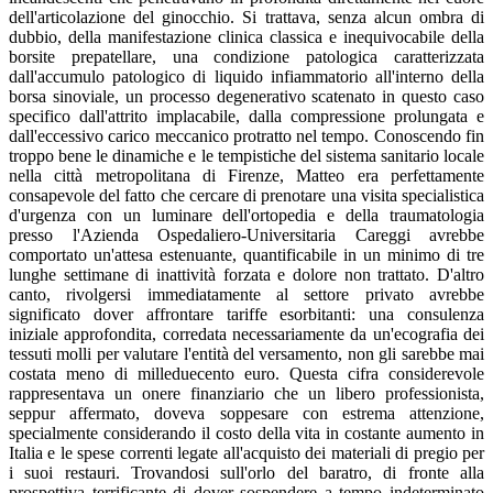
dell'articolazione del ginocchio. Si trattava, senza alcun ombra di
dubbio, della manifestazione clinica classica e inequivocabile della
borsite prepatellare, una condizione patologica caratterizzata
dall'accumulo patologico di liquido infiammatorio all'interno della
borsa sinoviale, un processo degenerativo scatenato in questo caso
specifico dall'attrito implacabile, dalla compressione prolungata e
dall'eccessivo carico meccanico protratto nel tempo. Conoscendo fin
troppo bene le dinamiche e le tempistiche del sistema sanitario locale
nella città metropolitana di Firenze, Matteo era perfettamente
consapevole del fatto che cercare di prenotare una visita specialistica
d'urgenza con un luminare dell'ortopedia e della traumatologia
presso l'Azienda Ospedaliero-Universitaria Careggi avrebbe
comportato un'attesa estenuante, quantificabile in un minimo di tre
lunghe settimane di inattività forzata e dolore non trattato. D'altro
canto, rivolgersi immediatamente al settore privato avrebbe
significato dover affrontare tariffe esorbitanti: una consulenza
iniziale approfondita, corredata necessariamente da un'ecografia dei
tessuti molli per valutare l'entità del versamento, non gli sarebbe mai
costata meno di milleduecento euro. Questa cifra considerevole
rappresentava un onere finanziario che un libero professionista,
seppur affermato, doveva soppesare con estrema attenzione,
specialmente considerando il costo della vita in costante aumento in
Italia e le spese correnti legate all'acquisto dei materiali di pregio per
i suoi restauri. Trovandosi sull'orlo del baratro, di fronte alla
prospettiva terrificante di dover sospendere a tempo indeterminato