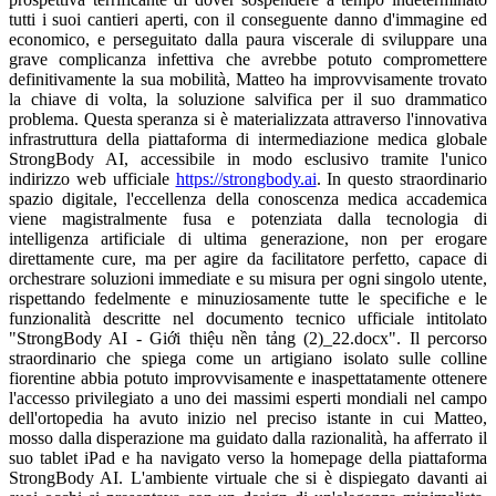
tutti i suoi cantieri aperti, con il conseguente danno d'immagine ed
economico, e perseguitato dalla paura viscerale di sviluppare una
grave complicanza infettiva che avrebbe potuto compromettere
definitivamente la sua mobilità, Matteo ha improvvisamente trovato
la chiave di volta, la soluzione salvifica per il suo drammatico
problema. Questa speranza si è materializzata attraverso l'innovativa
infrastruttura della piattaforma di intermediazione medica globale
StrongBody AI, accessibile in modo esclusivo tramite l'unico
indirizzo web ufficiale
https://strongbody.ai
. In questo straordinario spazio digitale, l'eccellenza della conoscenza medica accademica viene magistralmente fusa e potenziata dalla tecnologia di intelligenza artificiale di ultima generazione, non per erogare direttamente cure, ma per agire da facilitatore perfetto, capace di orchestrare soluzioni immediate e su misura per ogni singolo utente, rispettando fedelmente e minuziosamente tutte le specifiche e le funzionalità descritte nel documento tecnico ufficiale intitolato "StrongBody AI - Giới thiệu nền tảng (2)_22.docx". Il percorso straordinario che spiega come un artigiano isolato sulle colline fiorentine abbia potuto improvvisamente e inaspettatamente ottenere l'accesso privilegiato a uno dei massimi esperti mondiali nel campo dell'ortopedia ha avuto inizio nel preciso istante in cui Matteo, mosso dalla disperazione ma guidato dalla razionalità, ha afferrato il suo tablet iPad e ha navigato verso la homepage della piattaforma StrongBody AI. L'ambiente virtuale che si è dispiegato davanti ai suoi occhi si presentava con un design di un'eleganza minimalista, un'interfaccia utente ultra-moderna e una trasparenza cristallina, dominata da un messaggio inequivocabile che presentava il sistema come un "Global Care Marketplace", un mercato globale dell'assistenza sanitaria progettato esclusivamente per connettere, senza mai sostituirsi ai medici, decine di milioni di utenti provenienti dagli Stati Uniti d'America, dal Regno Unito, dai vari paesi dell'Unione Europea, inclusa l'Italia, fino ad arrivare a nazioni asiatiche come il Vietnam. Senza alcuna esitazione, Matteo ha prontamente cliccato sul pulsante "Sign Up", strategicamente posizionato nell'angolo in alto a destra dello schermo, per dare il via alla procedura di registrazione e creare il suo account con il ruolo predefinito di "Buyer", ovvero l'acquirente di servizi sulla piattaforma. L'intero processo di onboarding si è rivelato un capolavoro di snellezza e intuitività ingegneristica: all'utente è stato richiesto unicamente di inserire il proprio indirizzo email personale e di ideare una password caratterizzata da elevati standard di sicurezza crittografica. A dimostrazione della straordinaria reattività dei server, in una frazione di secondo, un codice numerico OTP per l'autenticazione a due fattori è stato recapitato direttamente nella sua casella di posta elettronica, permettendogli di validare la sua identità e completare l'attivazione del profilo in un tempo record inferiore ai sessanta secondi. Subito dopo aver effettuato il primo accesso al sistema, il motore di intelligenza artificiale di StrongBody AI ha invitato Matteo a definire e selezionare con precisione chirurgica le proprie aree di interesse medico e le proprie urgenze cliniche, al fine di modellare e iper-personalizzare l'intera esperienza di navigazione. L'artigiano ha accuratamente spuntato le categorie "Medical Experts" (Esperti Medici), "Orthopedics" (Ortopedia e Traumatologia) e "Pain Management" (Terapia del Dolore), innescando in tal modo il sofisticato protocollo di "Matching" automatico. La caratteristica più sbalorditiva e rivoluzionaria che Matteo ha potuto immediatamente apprezzare risiede proprio in questa eccezionale capacità della piattaforma di eseguire abbinamenti algoritmici complessi in tempo reale; partendo dall'analisi profonda delle sue stringenti necessità relative alla gestione e al controllo del versamento articolare, l'algoritmo non si è limitato a una ricerca superficiale, ma ha scansionato, filtrato e valutato in millisecondi terabyte di dati, presentando infine a Matteo una selezione curatissima dei professionisti più autorevoli e qualificati. Questi specialisti sono stati estratti da un immenso database globale comprendente centinaia di migliaia di medici, ciascuno dei quali è stato precedentemente sottoposto dalla piattaforma a un iter di verifica delle credenziali e dei titoli accademici di ineguagliabile rigore. Sfruttando appieno la potenza inaudita di questa funzionalità di AI Matching intelligente, Matteo si è ritrovato connesso, in modo del tutto inaspettato, con il Dottor Aris Kalliris, uno stimato luminare della chirurgia ortopedica e della medicina dello sport con decenni di esperienza, il quale attualmente dirige un prestigioso e all'avanguardia centro clinico privato situato nel cuore di Londra, nel Regno Unito. Quando Matteo ha effettuato l'accesso al "Seller Storefront" del Dottor Aris, ovvero la vetrina digitale professionale in cui il medico espone i propri servizi sulla piattaforma intermediaria, è rimasto profondamente colpito e rassicurato. In questa sezione, organizzata con estrema razionalità, venivano esposti in modo chiaro e inequivocabile tutti i certificati di abilitazione alla professione medica validi a livello internazionale, un curriculum vitae dettagliato che attestava oltre vent'anni di interventi sul campo, e una ricca biblioteca di articoli scientifici e post di Blog redatti dallo stesso specialista. Questi contenuti editoriali, incentrati sulla biomeccanica complessa dell'articolazione del ginocchio e sulle strategie di prevenzione degli infortuni nei lavoratori manuali, fungono non solo da veicolo di divulgazione, ma rappresentano anche uno strumento di marketing estremamente potente all'interno dell'ecosistema StrongBody AI, capace di generare un tasso di conversione (la decisione di acquistare il servizio da parte del paziente) che risulta essere superiore del trenta percento rispetto a quello ottenuto da profili standard privi di contenuti di valore. Convinto dall'autorevolezza del profilo, Matteo ha preso la decisione definitiva e ha utilizzato la funzione nativa "Consult Request" per inviare una richiesta formale di consulenza specialistica mirata ad affrontare la grave tumefazione che affliggeva il suo ginocchio. Il primo, cruciale scambio comunicativo tra il paziente fiorentino e il medico londinese si è svolto interamente all'interno dello strumento "MultiMe Chat", un sofisticato modulo di messaggistica integrato nel cuore dell'architettura di StrongBody AI, che ha offerto un'esperienza di interazione in tempo reale di una fluidità e stabilità impressionanti. In questa fase delicata, è emerso un potenziale ostacolo logistico e linguistico: Matteo, sopraffatto dall'ansia e dal dolore, desiderava ardentemente poter descrivere la complessa sinomatologia, i dettagli della sua postura lavorativa e le caratteristiche esatte della fitta che provava, utilizzando la ricchezza e le sfumature della lingua italiana e termini specifici legati al suo mestiere, un livello di dettaglio che il suo inglese scolastico non gli avrebbe mai permesso di raggiungere. Eppure, questa apparentemente insormontabile barriera linguistica è stata istantaneamente e brillantemente abbattuta, polverizzata dalla sinergia di due strumenti tecnologici di straordinaria potenza incorporati profondamente nella MultiMe Chat: la funzione "Message Text Translation" per la traduzione del testo scritto e la stupefacente "AI Voice Translate" per la traduzione simultanea dei messaggi vocali. Grazie a questa magia algoritmica, Matteo ha potuto digitare lunghi e articolati messaggi nella sua lingua madre, l'italiano, vedendoli magicamente trasmutati in un inglese medico impeccabile per il Dottor Aris; viceversa, riceveva le articolate risposte del medico in un italiano perfetto, grammaticalmente corretto e contestualmente preciso. Questo sistema di traduzione bidirezionale in tempo reale, che l'infrastruttura di StrongBody AI gestisce per ben 194 lingue diverse in tutto il mondo, ha garantito che non vi fosse alcuna perdita di informazione, assicurando una comprensione clinica completa, profonda e del tutto priva di malintesi o ambiguità. "Salve Matteo, ho appena preso visione e analizzato attentamente la tua richiesta di consulto. Sulla base della tua vivida descrizione, l'imponente edema situato nella regione anteriore della rotula, insorto acutamente a seguito di una postura inginocchiata prolungata per dieci ore su cemento, rappresenta il quadro patognomonico, ovvero il sintomo inequivocabile e classico, di una borsite prepatellare in fase acuta, un'infiammazione severa scatenata da una forza di compressione meccanica estrema e continuativa," ha digitato il Dottor Aris attraverso la MultiMe Chat. Tuttavia, per poter formulare una diagnosi remota che fosse inattaccabile dal punto di vista scientifico e per definire la strategia di intervento, l'ortopedico ha categoricamente richiesto a Matteo di integrare la sua anamnesi verbale con dei riscontri visivi e strumentali oggettivi. Senza farsi prendere dal panico, Matteo ha rapidamente navigato verso il menu a tendina "My Account", situato strategicamente nell'angolo in alto a destra dell'elegante interfaccia del sito web, accedendo così alla sua dashboard personale, il vero e proprio centro di comando da cui egli, in qualità di Buyer, esercitava il pieno controllo e la gestione assoluta di tutti i suoi dati anagrafici e delle sue preziose informazioni mediche. Sfruttando la velocità di elaborazione ottimizzata dei server di StrongBody AI, ha caricato in pochi istanti diverse fotografie ad alta risoluzione che mostravano nel dettaglio la zona del ginocchio visibilmente ingrossata, arrossata e lucida, insieme alle scansioni digitali del referto dell'ecografia dei tessuti molli, un esame che, sebbene costoso, era riuscito a far eseguire privatamente la sera precedente presso un piccolo ambulatorio di Fiesole. L'intero processo di upload, archiviazione e condivisione di questi dati estremamente sensibili è stato blindato e protetto da protocolli crittografici di livello militare, gli stessi identici standard di impenetrabilità adottati dai colossi finanziari globali come Stripe e PayPal. Questa architettura di sicurezza di prim'ordine garantisce la totale e assoluta inviolabilità delle cartelle cliniche di Matteo, schermandole efficacemente contro qualsiasi minaccia cibernetica, tentativo di hacking o accesso non