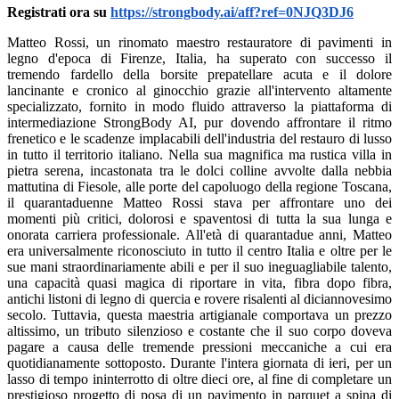
Registrati ora su
https://strongbody.ai/aff?ref=0NJQ3DJ6
Matteo Rossi, un rinomato maestro restauratore di pavimenti in
legno d'epoca di Firenze, Italia, ha superato con successo il
tremendo fardello della borsite prepatellare acuta e il dolore
lancinante e cronico al ginocchio grazie all'intervento altamente
specializzato, fornito in modo fluido attraverso la piattaforma di
intermediazione StrongBody AI, pur dovendo affrontare il ritmo
frenetico e le scadenze implacabili dell'industria del restauro di lusso
in tutto il territorio italiano. Nella sua magnifica ma rustica villa in
pietra serena, incastonata tra le dolci colline avvolte dalla nebbia
mattutina di Fiesole, alle porte del capoluogo della regione Toscana,
il quarantaduenne Matteo Rossi stava per affrontare uno dei
momenti più critici, dolorosi e spaventosi di tutta la sua lunga e
onorata carriera professionale. All'età di quarantadue anni, Matteo
era universalmente riconosciuto in tutto il centro Italia e oltre per le
sue mani straordinariamente abili e per il suo ineguagliabile talento,
una capacità quasi magica di riportare in vita, fibra dopo fibra,
antichi listoni di legno di quercia e rovere risalenti al diciannovesimo
secolo. Tuttavia, questa maestria artigianale comportava un prezzo
altissimo, un tributo silenzioso e costante che il suo corpo doveva
pagare a causa delle tremende pressioni meccaniche a cui era
quotidianamente sottoposto. Durante l'intera giornata di ieri, per un
lasso di tempo ininterrotto di oltre dieci ore, al fine di completare un
prestigioso progetto di posa di un pavimento in parquet a spina di