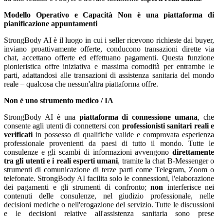
Modello Operativo e Capacità
Non è una piattaforma di
pianificazione appuntamenti
StrongBody AI è il luogo in cui i seller ricevono richieste dai buyer,
inviano proattivamente offerte, conducono transazioni dirette via
chat, accettano offerte ed effettuano pagamenti. Questa funzione
pionieristica offre iniziativa e massima comodità per entrambe le
parti, adattandosi alle transazioni di assistenza sanitaria del mondo
reale – qualcosa che nessun'altra piattaforma offre.
Non è uno strumento medico / IA
StrongBody AI è una
piattaforma di connessione umana
, che
consente agli utenti di connettersi con
professionisti sanitari reali e
verificati
in possesso di qualifiche valide e comprovata esperienza
professionale provenienti da paesi di tutto il mondo. Tutte le
consulenze e gli scambi di informazioni avvengono
direttamente
tra gli utenti e i reali esperti umani
, tramite la chat B-Messenger o
strumenti di comunicazione di terze parti come Telegram, Zoom o
telefonate. StrongBody AI facilita solo le connessioni, l'elaborazione
dei pagamenti e gli strumenti di confronto;
non
interferisce nei
contenuti delle consulenze, nel giudizio professionale, nelle
decisioni mediche o nell'erogazione del servizio. Tutte le discussioni
e le decisioni relative all'assistenza sanitaria sono prese