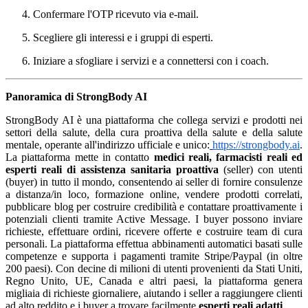
Confermare l'OTP ricevuto via e-mail.
Scegliere gli interessi e i gruppi di esperti.
Iniziare a sfogliare i servizi e a connettersi con i coach.
Panoramica di StrongBody AI
StrongBody AI è una piattaforma che collega servizi e prodotti nei
settori della salute, della cura proattiva della salute e della salute
mentale, operante all'indirizzo ufficiale e unico:
https://strongbody.ai
.
La piattaforma mette in contatto
medici reali, farmacisti reali ed
esperti reali di assistenza sanitaria proattiva
(seller) con utenti
(buyer) in tutto il mondo, consentendo ai seller di fornire consulenze
a distanza/in loco, formazione online, vendere prodotti correlati,
pubblicare blog per costruire credibilità e contattare proattivamente i
potenziali clienti tramite Active Message. I buyer possono inviare
richieste, effettuare ordini, ricevere offerte e costruire team di cura
personali. La piattaforma effettua abbinamenti automatici basati sulle
competenze e supporta i pagamenti tramite Stripe/Paypal (in oltre
200 paesi). Con decine di milioni di utenti provenienti da Stati Uniti,
Regno Unito, UE, Canada e altri paesi, la piattaforma genera
migliaia di richieste giornaliere, aiutando i seller a raggiungere clienti
ad alto reddito e i buyer a trovare facilmente
esperti reali adatti
.