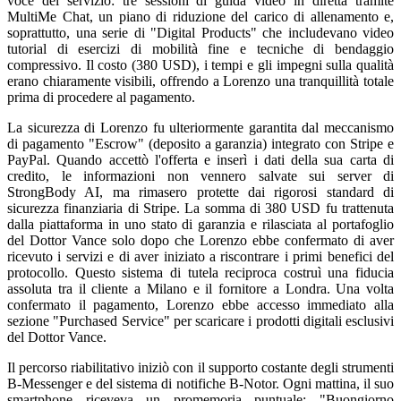
voce del servizio: tre sessioni di guida video in diretta tramite
MultiMe Chat, un piano di riduzione del carico di allenamento e,
soprattutto, una serie di "Digital Products" che includevano video
tutorial di esercizi di mobilità fine e tecniche di bendaggio
compressivo. Il costo (380 USD), i tempi e gli impegni sulla qualità
erano chiaramente visibili, offrendo a Lorenzo una tranquillità totale
prima di procedere al pagamento.
La sicurezza di Lorenzo fu ulteriormente garantita dal meccanismo
di pagamento "Escrow" (deposito a garanzia) integrato con Stripe e
PayPal. Quando accettò l'offerta e inserì i dati della sua carta di
credito, le informazioni non vennero salvate sui server di
StrongBody AI, ma rimasero protette dai rigorosi standard di
sicurezza finanziaria di Stripe. La somma di 380 USD fu trattenuta
dalla piattaforma in uno stato di garanzia e rilasciata al portafoglio
del Dottor Vance solo dopo che Lorenzo ebbe confermato di aver
ricevuto i servizi e di aver iniziato a riscontrare i primi benefici del
protocollo. Questo sistema di tutela reciproca costruì una fiducia
assoluta tra il cliente a Milano e il fornitore a Londra. Una volta
confermato il pagamento, Lorenzo ebbe accesso immediato alla
sezione "Purchased Service" per scaricare i prodotti digitali esclusivi
del Dottor Vance.
Il percorso riabilitativo iniziò con il supporto costante degli strumenti
B-Messenger e del sistema di notifiche B-Notor. Ogni mattina, il suo
smartphone riceveva un promemoria puntuale: "Buongiorno