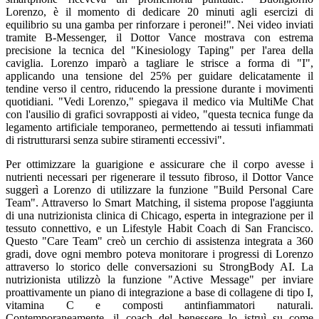
Lorenzo, è il momento di dedicare 20 minuti agli esercizi di
equilibrio su una gamba per rinforzare i peronei!". Nei video inviati
tramite B-Messenger, il Dottor Vance mostrava con estrema
precisione la tecnica del "Kinesiology Taping" per l'area della
caviglia. Lorenzo imparò a tagliare le strisce a forma di "I",
applicando una tensione del 25% per guidare delicatamente il
tendine verso il centro, riducendo la pressione durante i movimenti
quotidiani. "Vedi Lorenzo," spiegava il medico via MultiMe Chat
con l'ausilio di grafici sovrapposti ai video, "questa tecnica funge da
legamento artificiale temporaneo, permettendo ai tessuti infiammati
di ristrutturarsi senza subire stiramenti eccessivi".
Per ottimizzare la guarigione e assicurare che il corpo avesse i
nutrienti necessari per rigenerare il tessuto fibroso, il Dottor Vance
suggerì a Lorenzo di utilizzare la funzione "Build Personal Care
Team". Attraverso lo Smart Matching, il sistema propose l'aggiunta
di una nutrizionista clinica di Chicago, esperta in integrazione per il
tessuto connettivo, e un Lifestyle Habit Coach di San Francisco.
Questo "Care Team" creò un cerchio di assistenza integrata a 360
gradi, dove ogni membro poteva monitorare i progressi di Lorenzo
attraverso lo storico delle conversazioni su StrongBody AI. La
nutrizionista utilizzò la funzione "Active Message" per inviare
proattivamente un piano di integrazione a base di collagene di tipo I,
vitamina C e composti antinfiammatori naturali.
Contemporaneamente, il coach del benessere lo istruì su come