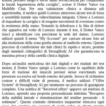
tendini peroneo lungo e breve siano sovraccaricati per compensare
la lassità legamentosa della caviglia", scrisse il Dottor Vance via
MultiMe Chat. Per una valutazione clinica a distanza più
approfondita, il medico guidò Lorenzo attraverso alcuni test di forza
e sensibilità tramite una videochiamata integrata. Chiese a Lorenzo
di inquadrare la caviglia e di eseguire movimenti di eversione contro
la resistenza della mano. Notando la debolezza e la fitta di dolore
che appariva sul volto di Lorenzo durante il test, il Dottor Vance
riuscì a identificare con precisione la sede del danno. Lorenzo
utilizzò quindi il menu "My Account" per caricare alcune foto ad
alta risoluzione della zona gonfia attorno al malleolo esterno. Questo
processo di condivisione dei dati clinici fu rapido e sicuro, protetto
dagli standard crittografici di StrongBody AI che garantiscono la
massima privacy della cartella clinica digitale.
Dopo un'analisi meticolosa dei dati digitali e dei risultati dei test
motori, il Dottor Vance spiegò a Lorenzo come lo squilibrio delle
forze di trazione dei muscoli peronei stesse esercitando una
pressione eccessiva sul bordo esterno del piede. Invece di richiedere
costose e difficili visite di persona, il medico utilizzò l'"Offer
System" di StrongBody AI per strutturare un percorso di guarigione
completo. Una notifica di "Received offers" apparve sul telefono di
Lorenzo, aprendo una proposta personalizzata intitolata "Recupero
della stabilità laterale e ristrutturazione del tendine peroneale - 6
settimane". Questo contratto elettronico trasparente elencava ogni