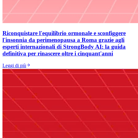
Riconquistare l'equilibrio ormonale e sconfiggere
l'insonnia da perimenopausa a Roma grazie agli
esperti internazionali di StrongBody AI: la guida
definitiva per rinascere oltre i cinquant'anni
Leggi di più