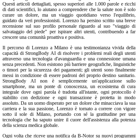
Questi articoli dettagliati, spesso superiori alle 1.000 parole e ricchi
di dati scientifici, lo aiutano a comprendere che la salute non è solo
curare un dolore, ma un viaggio quotidiano verso l'equilibrio,
guidato da veri professionisti. Lorenzo ha persino scritto una breve
recensione sul suo profilo personale riguardo al suo "viaggio di
salvataggio del piede" per ispirare altri utenti, contribuendo a far
crescere una comunità proattiva e positiva.
Il percorso di Lorenzo a Milano è una testimonianza vivida della
capacità di StrongBody AI di risolvere i problemi reali degli utenti
attraverso una tecnologia d'avanguardia e una connessione umana
senza precedenti. Non esistono più barriere geografiche, linguistiche
o timori per la sicurezza dei pagamenti; gli utenti sono finalmente
messi in condizione di essere padroni del proprio destino sanitario.
StrongBody AI non è semplicemente un'applicazione sullo
smartphone, ma un ponte di conoscenza, un ecosistema di cura
integrale dove ogni parola è tradotta all'istante, ogni protocollo è
stabilito con dedizione e ogni transazione è protetta in modo
assoluto. Da un uomo disperato per un dolore che minacciava la sua
carriera e la sua passione, Lorenzo è tornato a correre con vigore
sotto il sole di Milano, portando con sé la gratitudine per una
tecnologia che ha saputo unire il cuore dell'assistenza alla potenza
della scienza medica globale.
Ogni volta che riceve una notifica da B-Notor su nuovi programmi