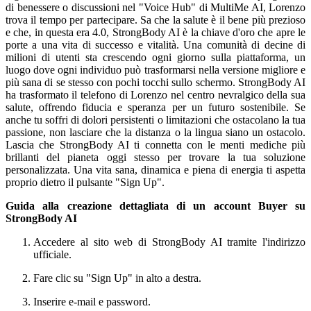
di benessere o discussioni nel "Voice Hub" di MultiMe AI, Lorenzo
trova il tempo per partecipare. Sa che la salute è il bene più prezioso
e che, in questa era 4.0, StrongBody AI è la chiave d'oro che apre le
porte a una vita di successo e vitalità. Una comunità di decine di
milioni di utenti sta crescendo ogni giorno sulla piattaforma, un
luogo dove ogni individuo può trasformarsi nella versione migliore e
più sana di se stesso con pochi tocchi sullo schermo. StrongBody AI
ha trasformato il telefono di Lorenzo nel centro nevralgico della sua
salute, offrendo fiducia e speranza per un futuro sostenibile. Se
anche tu soffri di dolori persistenti o limitazioni che ostacolano la tua
passione, non lasciare che la distanza o la lingua siano un ostacolo.
Lascia che StrongBody AI ti connetta con le menti mediche più
brillanti del pianeta oggi stesso per trovare la tua soluzione
personalizzata. Una vita sana, dinamica e piena di energia ti aspetta
proprio dietro il pulsante "Sign Up".
Guida alla creazione dettagliata di un account Buyer su
StrongBody AI
Accedere al sito web di StrongBody AI tramite l'indirizzo
ufficiale.
Fare clic su "Sign Up" in alto a destra.
Inserire e-mail e password.