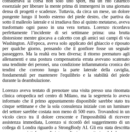
considerava la corsa non solo uno sport, ma un rito catartico
essenziale per liberare la mente prima di immergersi in una giornata
densa di progetti e scadenze. Tuttavia, da circa un mese, un dolore
pungente lungo il bordo esterno del piede destro, che partiva da
sotto il malleolo laterale e si irradiava fino al quinto metatarso, aveva
trasformato ogni passo in una vera tortura. Lorenzo ricordava
perfettamente l’incidente di sei settimane prima: una brutta
distorsione mentre giocava a calcetto con gli amici sui campi di via
Washington. All'epoca, aveva solo applicato del ghiaccio e riposato
per qualche giorno, pensando che il gonfiore fosse un segnale
passeggero. Ma la realtà era ben diversa; il ritorno prematuro agli
allenamenti e una postura compensatoria errata avevano scatenato
una tendinite dei peronei, una condizione infiammatoria cronica dei
tendini che corrono lungo la parte laterale della caviglia,
fondamentali per mantenere l'equilibrio e la stabilità del piede
durante la deambulazione.
Lorenzo aveva tentato di prenotare una visita presso una rinomata
clinica ortopedica nel centro di Milano, ma la segreteria lo aveva
informato che il primo appuntamento disponibile sarebbe stato tra
cinque settimane e che la sola consulenza iniziale con un luminare
del settore sarebbe costata non meno di 500 euro. Trovandosi in un
vicolo cieco tra il dolore crescente e l'impossibilità di ricevere
assistenza immediata, Lorenzo si ricordò del suggerimento di un
collega di Londra riguardo a StrongBody AI. Gli era stata descritta