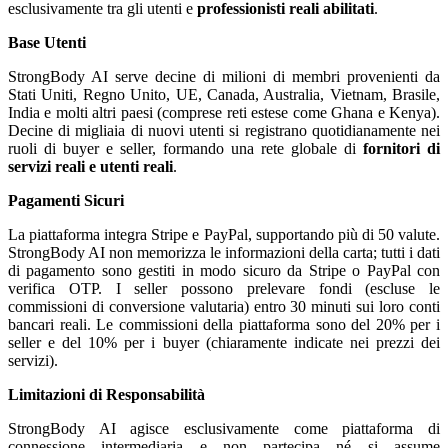
esclusivamente tra gli utenti e
professionisti reali abilitati
.
Base Utenti
StrongBody AI serve decine di milioni di membri provenienti da
Stati Uniti, Regno Unito, UE, Canada, Australia, Vietnam, Brasile,
India e molti altri paesi (comprese reti estese come Ghana e Kenya).
Decine di migliaia di nuovi utenti si registrano quotidianamente nei
ruoli di buyer e seller, formando una rete globale di
fornitori di
servizi reali e utenti reali
.
Pagamenti Sicuri
La piattaforma integra Stripe e PayPal, supportando più di 50 valute.
StrongBody AI non memorizza le informazioni della carta; tutti i dati
di pagamento sono gestiti in modo sicuro da Stripe o PayPal con
verifica OTP. I seller possono prelevare fondi (escluse le
commissioni di conversione valutaria) entro 30 minuti sui loro conti
bancari reali. Le commissioni della piattaforma sono del 20% per i
seller e del 10% per i buyer (chiaramente indicate nei prezzi dei
servizi).
Limitazioni di Responsabilità
StrongBody AI agisce esclusivamente come piattaforma di
connessione intermediaria e non partecipa né si assume