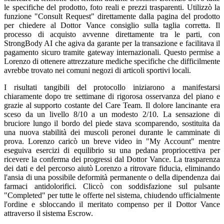
le specifiche del prodotto, foto reali e prezzi trasparenti. Utilizzò la
funzione "Consult Request" direttamente dalla pagina del prodotto
per chiedere al Dottor Vance consiglio sulla taglia corretta. Il
processo di acquisto avvenne direttamente tra le parti, con
StrongBody AI che agiva da garante per la transazione e facilitava il
pagamento sicuro tramite gateway internazionali. Questo permise a
Lorenzo di ottenere attrezzature mediche specifiche che difficilmente
avrebbe trovato nei comuni negozi di articoli sportivi locali.
I risultati tangibili del protocollo iniziarono a manifestarsi
chiaramente dopo tre settimane di rigorosa osservanza del piano e
grazie al supporto costante del Care Team. Il dolore lancinante era
sceso da un livello 8/10 a un modesto 2/10. La sensazione di
bruciore lungo il bordo del piede stava scomparendo, sostituita da
una nuova stabilità dei muscoli peronei durante le camminate di
prova. Lorenzo caricò un breve video in "My Account" mentre
eseguiva esercizi di equilibrio su una pedana propriocettiva per
ricevere la conferma dei progressi dal Dottor Vance. La trasparenza
dei dati e del percorso aiutò Lorenzo a ritrovare fiducia, eliminando
l'ansia di una possibile deformità permanente o della dipendenza dai
farmaci antidolorifici. Cliccò con soddisfazione sul pulsante
"Completed" per tutte le offerte nel sistema, chiudendo ufficialmente
l'ordine e sbloccando il meritato compenso per il Dottor Vance
attraverso il sistema Escrow.