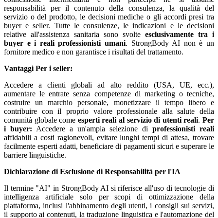
responsabilità per il contenuto della consulenza, la qualità del
servizio o del prodotto, le decisioni mediche o gli accordi presi tra
buyer e seller. Tutte le consulenze, le indicazioni e le decisioni
relative all'assistenza sanitaria sono svolte
esclusivamente tra i
buyer e i reali professionisti umani
. StrongBody AI non è un
fornitore medico e non garantisce i risultati del trattamento.
Vantaggi
Per i seller:
Accedere a clienti globali ad alto reddito (USA, UE, ecc.),
aumentare le entrate senza competenze di marketing o tecniche,
costruire un marchio personale, monetizzare il tempo libero e
contribuire con il proprio valore professionale alla salute della
comunità globale come
esperti reali al servizio di utenti reali
.
Per
i buyer:
Accedere a un'ampia selezione di
professionisti reali
affidabili a costi ragionevoli, evitare lunghi tempi di attesa, trovare
facilmente esperti adatti, beneficiare di pagamenti sicuri e superare le
barriere linguistiche.
Dichiarazione di Esclusione di Responsabilità per l'IA
Il termine "AI" in StrongBody AI si riferisce all'uso di tecnologie di
intelligenza artificiale solo per scopi di ottimizzazione della
piattaforma, inclusi l'abbinamento degli utenti, i consigli sui servizi,
il supporto ai contenuti, la traduzione linguistica e l'automazione del