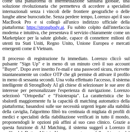
come una piattaforma di intermediazione sanitaria globale, una
soluzione rivoluzionaria che permetteva di accedere a specialisti
internazionali senza i vincoli delle frontiere geografiche o delle
lunghe attese burocratiche. Senza perdere tempo, Lorenzo aprì il suo
MacBook Pro e si collegò all'unico indirizzo ufficiale della
piattaforma:
https://strongbody.ai
. Fu subito colpito dall'interfaccia
moderna e intuitiva, che presentava il servizio chiaramente come un
Marketplace per la salute globale, capace di connettere milioni di
utenti tra Stati Uniti, Regno Unito, Unione Europea e mercati
emergenti come il Vietnam.
Il processo di registrazione fu immediato. Lorenzo cliccò sul
pulsante "Sign Up" e in meno di un minuto creò il suo account
"Buyer". Dopo aver inserito l'e-mail e una password sicura, ricevette
istantaneamente un codice OTP che gli permise di attivare il profilo
in meno di sessanta secondi. Una volta effettuato l'accesso, il sistema
intelligente di StrongBody AI gli chiese di selezionare le sue aree di
interesse per personalizzare l'esperienza di navigazione. Lorenzo
selezionò "Ortopedia" e "Fisioterapia". La caratteristica che lo
sbalordì maggiormente fu la capacità di matching automatico della
piattaforma; basandosi sulle sue necessità urgenti legate alla stabilità
della caviglia, l'algoritmo filtrò tra centinaia di migliaia di profili di
medici e specialisti della riabilitazione verificati in tutto il mondo,
proponendogli le opzioni più affini al suo caso clinico. Grazie a
questa funzione di AI Matching, il sistema suggerì a Lorenzo il