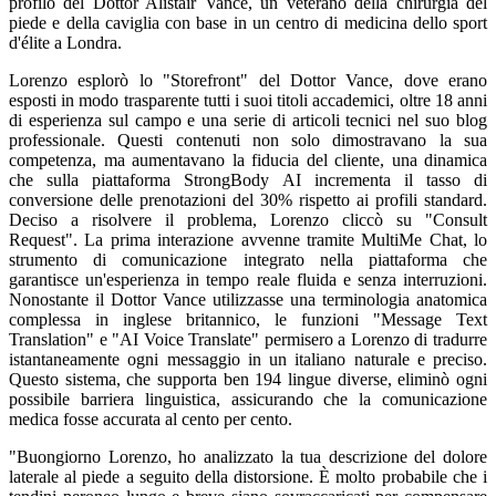
profilo del Dottor Alistair Vance, un veterano della chirurgia del
piede e della caviglia con base in un centro di medicina dello sport
d'élite a Londra.
Lorenzo esplorò lo "Storefront" del Dottor Vance, dove erano
esposti in modo trasparente tutti i suoi titoli accademici, oltre 18 anni
di esperienza sul campo e una serie di articoli tecnici nel suo blog
professionale. Questi contenuti non solo dimostravano la sua
competenza, ma aumentavano la fiducia del cliente, una dinamica
che sulla piattaforma StrongBody AI incrementa il tasso di
conversione delle prenotazioni del 30% rispetto ai profili standard.
Deciso a risolvere il problema, Lorenzo cliccò su "Consult
Request". La prima interazione avvenne tramite MultiMe Chat, lo
strumento di comunicazione integrato nella piattaforma che
garantisce un'esperienza in tempo reale fluida e senza interruzioni.
Nonostante il Dottor Vance utilizzasse una terminologia anatomica
complessa in inglese britannico, le funzioni "Message Text
Translation" e "AI Voice Translate" permisero a Lorenzo di tradurre
istantaneamente ogni messaggio in un italiano naturale e preciso.
Questo sistema, che supporta ben 194 lingue diverse, eliminò ogni
possibile barriera linguistica, assicurando che la comunicazione
medica fosse accurata al cento per cento.
"Buongiorno Lorenzo, ho analizzato la tua descrizione del dolore
laterale al piede a seguito della distorsione. È molto probabile che i