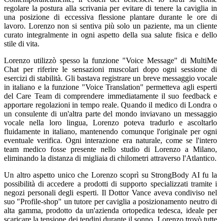
regolare la postura alla scrivania per evitare di tenere la caviglia in
una posizione di eccessiva flessione plantare durante le ore di
lavoro. Lorenzo non si sentiva più solo un paziente, ma un cliente
curato integralmente in ogni aspetto della sua salute fisica e dello
stile di vita.
Lorenzo utilizzò spesso la funzione "Voice Message" di MultiMe
Chat per riferire le sensazioni muscolari dopo ogni sessione di
esercizi di stabilità. Gli bastava registrare un breve messaggio vocale
in italiano e la funzione "Voice Translation" permetteva agli esperti
del Care Team di comprendere immediatamente il suo feedback e
apportare regolazioni in tempo reale. Quando il medico di Londra o
un consulente di un'altra parte del mondo inviavano un messaggio
vocale nella loro lingua, Lorenzo poteva tradurlo e ascoltarlo
fluidamente in italiano, mantenendo comunque l'originale per ogni
eventuale verifica. Ogni interazione era naturale, come se l'intero
team medico fosse presente nello studio di Lorenzo a Milano,
eliminando la distanza di migliaia di chilometri attraverso l'Atlantico.
Un altro aspetto unico che Lorenzo scoprì su StrongBody AI fu la
possibilità di accedere a prodotti di supporto specializzati tramite i
negozi personali degli esperti. Il Dottor Vance aveva condiviso nel
suo "Profile-shop" un tutore per caviglia a posizionamento neutro di
alta gamma, prodotto da un'azienda ortopedica tedesca, ideale per
scaricare la tensione dei tendini durante il sonno. Lorenzo trovò tutte