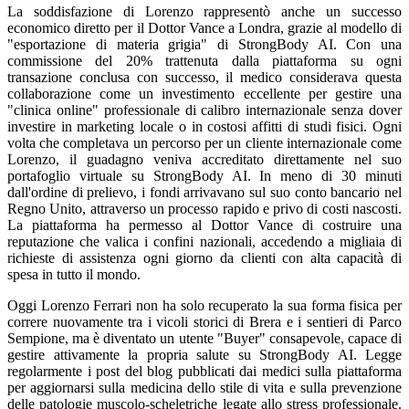
La soddisfazione di Lorenzo rappresentò anche un successo
economico diretto per il Dottor Vance a Londra, grazie al modello di
"esportazione di materia grigia" di StrongBody AI. Con una
commissione del 20% trattenuta dalla piattaforma su ogni
transazione conclusa con successo, il medico considerava questa
collaborazione come un investimento eccellente per gestire una
"clinica online" professionale di calibro internazionale senza dover
investire in marketing locale o in costosi affitti di studi fisici. Ogni
volta che completava un percorso per un cliente internazionale come
Lorenzo, il guadagno veniva accreditato direttamente nel suo
portafoglio virtuale su StrongBody AI. In meno di 30 minuti
dall'ordine di prelievo, i fondi arrivavano sul suo conto bancario nel
Regno Unito, attraverso un processo rapido e privo di costi nascosti.
La piattaforma ha permesso al Dottor Vance di costruire una
reputazione che valica i confini nazionali, accedendo a migliaia di
richieste di assistenza ogni giorno da clienti con alta capacità di
spesa in tutto il mondo.
Oggi Lorenzo Ferrari non ha solo recuperato la sua forma fisica per
correre nuovamente tra i vicoli storici di Brera e i sentieri di Parco
Sempione, ma è diventato un utente "Buyer" consapevole, capace di
gestire attivamente la propria salute su StrongBody AI. Legge
regolarmente i post del blog pubblicati dai medici sulla piattaforma
per aggiornarsi sulla medicina dello stile di vita e sulla prevenzione
delle patologie muscolo-scheletriche legate allo stress professionale.