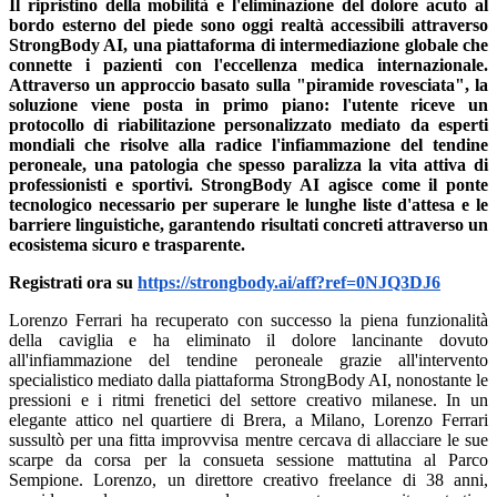
Il ripristino della mobilità e l'eliminazione del dolore acuto al
bordo esterno del piede sono oggi realtà accessibili attraverso
StrongBody AI, una piattaforma di intermediazione globale che
connette i pazienti con l'eccellenza medica internazionale.
Attraverso un approccio basato sulla "piramide rovesciata", la
soluzione viene posta in primo piano: l'utente riceve un
protocollo di riabilitazione personalizzato mediato da esperti
mondiali che risolve alla radice l'infiammazione del tendine
peroneale, una patologia che spesso paralizza la vita attiva di
professionisti e sportivi. StrongBody AI agisce come il ponte
tecnologico necessario per superare le lunghe liste d'attesa e le
barriere linguistiche, garantendo risultati concreti attraverso un
ecosistema sicuro e trasparente.
Registrati ora su
https://strongbody.ai/aff?ref=0NJQ3DJ6
Lorenzo Ferrari ha recuperato con successo la piena funzionalità
della caviglia e ha eliminato il dolore lancinante dovuto
all'infiammazione del tendine peroneale grazie all'intervento
specialistico mediato dalla piattaforma StrongBody AI, nonostante le
pressioni e i ritmi frenetici del settore creativo milanese. In un
elegante attico nel quartiere di Brera, a Milano, Lorenzo Ferrari
sussultò per una fitta improvvisa mentre cercava di allacciare le sue
scarpe da corsa per la consueta sessione mattutina al Parco
Sempione. Lorenzo, un direttore creativo freelance di 38 anni,