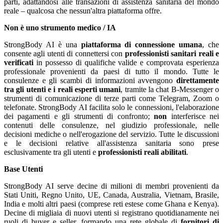
parti, adattandosi alle transazioni di assistenza sanitaria del mondo
reale – qualcosa che nessun'altra piattaforma offre.
Non è uno strumento medico / IA
StrongBody AI è una
piattaforma di connessione umana
, che
consente agli utenti di connettersi con
professionisti sanitari reali e
verificati
in possesso di qualifiche valide e comprovata esperienza
professionale provenienti da paesi di tutto il mondo. Tutte le
consulenze e gli scambi di informazioni avvengono
direttamente
tra gli utenti e i reali esperti umani
, tramite la chat B-Messenger o
strumenti di comunicazione di terze parti come Telegram, Zoom o
telefonate. StrongBody AI facilita solo le connessioni, l'elaborazione
dei pagamenti e gli strumenti di confronto;
non
interferisce nei
contenuti delle consulenze, nel giudizio professionale, nelle
decisioni mediche o nell'erogazione del servizio. Tutte le discussioni
e le decisioni relative all'assistenza sanitaria sono prese
esclusivamente tra gli utenti e
professionisti reali abilitati
.
Base Utenti
StrongBody AI serve decine di milioni di membri provenienti da
Stati Uniti, Regno Unito, UE, Canada, Australia, Vietnam, Brasile,
India e molti altri paesi (comprese reti estese come Ghana e Kenya).
Decine di migliaia di nuovi utenti si registrano quotidianamente nei
ruoli di buyer e seller, formando una rete globale di
fornitori di