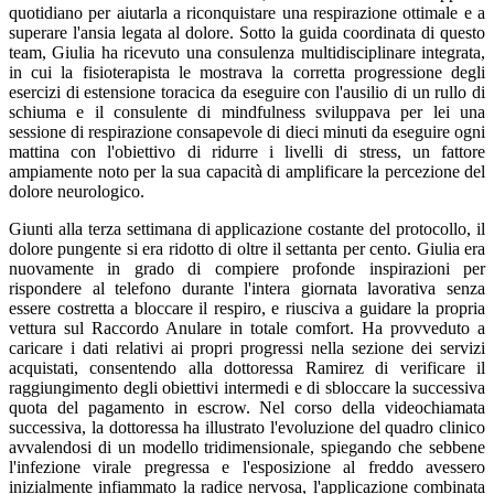
quotidiano per aiutarla a riconquistare una respirazione ottimale e a
superare l'ansia legata al dolore. Sotto la guida coordinata di questo
team, Giulia ha ricevuto una consulenza multidisciplinare integrata,
in cui la fisioterapista le mostrava la corretta progressione degli
esercizi di estensione toracica da eseguire con l'ausilio di un rullo di
schiuma e il consulente di mindfulness sviluppava per lei una
sessione di respirazione consapevole di dieci minuti da eseguire ogni
mattina con l'obiettivo di ridurre i livelli di stress, un fattore
ampiamente noto per la sua capacità di amplificare la percezione del
dolore neurologico.
Giunti alla terza settimana di applicazione costante del protocollo, il
dolore pungente si era ridotto di oltre il settanta per cento. Giulia era
nuovamente in grado di compiere profonde inspirazioni per
rispondere al telefono durante l'intera giornata lavorativa senza
essere costretta a bloccare il respiro, e riusciva a guidare la propria
vettura sul Raccordo Anulare in totale comfort. Ha provveduto a
caricare i dati relativi ai propri progressi nella sezione dei servizi
acquistati, consentendo alla dottoressa Ramirez di verificare il
raggiungimento degli obiettivi intermedi e di sbloccare la successiva
quota del pagamento in escrow. Nel corso della videochiamata
successiva, la dottoressa ha illustrato l'evoluzione del quadro clinico
avvalendosi di un modello tridimensionale, spiegando che sebbene
l'infezione virale pregressa e l'esposizione al freddo avessero
inizialmente infiammato la radice nervosa, l'applicazione combinata