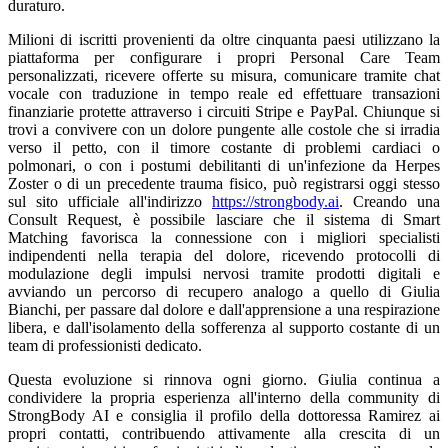
duraturo.
Milioni di iscritti provenienti da oltre cinquanta paesi utilizzano la
piattaforma per configurare i propri Personal Care Team
personalizzati, ricevere offerte su misura, comunicare tramite chat
vocale con traduzione in tempo reale ed effettuare transazioni
finanziarie protette attraverso i circuiti Stripe e PayPal. Chiunque si
trovi a convivere con un dolore pungente alle costole che si irradia
verso il petto, con il timore costante di problemi cardiaci o
polmonari, o con i postumi debilitanti di un'infezione da Herpes
Zoster o di un precedente trauma fisico, può registrarsi oggi stesso
sul sito ufficiale all'indirizzo
https://strongbody.ai
. Creando una
Consult Request, è possibile lasciare che il sistema di Smart
Matching favorisca la connessione con i migliori specialisti
indipendenti nella terapia del dolore, ricevendo protocolli di
modulazione degli impulsi nervosi tramite prodotti digitali e
avviando un percorso di recupero analogo a quello di Giulia
Bianchi, per passare dal dolore e dall'apprensione a una respirazione
libera, e dall'isolamento della sofferenza al supporto costante di un
team di professionisti dedicato.
Questa evoluzione si rinnova ogni giorno. Giulia continua a
condividere la propria esperienza all'interno della community di
StrongBody AI e consiglia il profilo della dottoressa Ramirez ai
propri contatti, contribuendo attivamente alla crescita di un