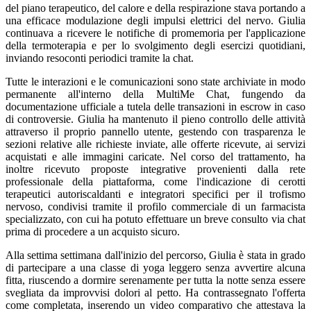
del piano terapeutico, del calore e della respirazione stava portando a
una efficace modulazione degli impulsi elettrici del nervo. Giulia
continuava a ricevere le notifiche di promemoria per l'applicazione
della termoterapia e per lo svolgimento degli esercizi quotidiani,
inviando resoconti periodici tramite la chat.
Tutte le interazioni e le comunicazioni sono state archiviate in modo
permanente all'interno della MultiMe Chat, fungendo da
documentazione ufficiale a tutela delle transazioni in escrow in caso
di controversie. Giulia ha mantenuto il pieno controllo delle attività
attraverso il proprio pannello utente, gestendo con trasparenza le
sezioni relative alle richieste inviate, alle offerte ricevute, ai servizi
acquistati e alle immagini caricate. Nel corso del trattamento, ha
inoltre ricevuto proposte integrative provenienti dalla rete
professionale della piattaforma, come l'indicazione di cerotti
terapeutici autoriscaldanti e integratori specifici per il trofismo
nervoso, condivisi tramite il profilo commerciale di un farmacista
specializzato, con cui ha potuto effettuare un breve consulto via chat
prima di procedere a un acquisto sicuro.
Alla settima settimana dall'inizio del percorso, Giulia è stata in grado
di partecipare a una classe di yoga leggero senza avvertire alcuna
fitta, riuscendo a dormire serenamente per tutta la notte senza essere
svegliata da improvvisi dolori al petto. Ha contrassegnato l'offerta
come completata, inserendo un video comparativo che attestava la