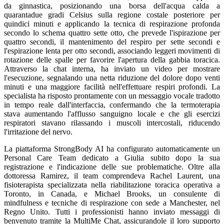
da ginnastica, posizionando una borsa dell'acqua calda a
quarantadue gradi Celsius sulla regione costale posteriore per
quindici minuti e applicando la tecnica di respirazione profonda
secondo lo schema quattro sette otto, che prevede l'ispirazione per
quattro secondi, il mantenimento del respiro per sette secondi e
l'espirazione lenta per otto secondi, associando leggeri movimenti di
rotazione delle spalle per favorire l'apertura della gabbia toracica.
Attraverso la chat interna, ha inviato un video per mostrare
l'esecuzione, segnalando una netta riduzione del dolore dopo venti
minuti e una maggiore facilità nell'effettuare respiri profondi. La
specialista ha risposto prontamente con un messaggio vocale tradotto
in tempo reale dall'interfaccia, confermando che la termoterapia
stava aumentando l'afflusso sanguigno locale e che gli esercizi
respiratori stavano rilassando i muscoli intercostali, riducendo
l'irritazione del nervo.
La piattaforma StrongBody AI ha configurato automaticamente un
Personal Care Team dedicato a Giulia subito dopo la sua
registrazione e l'indicazione delle sue problematiche. Oltre alla
dottoressa Ramirez, il team comprendeva Rachel Laurent, una
fisioterapista specializzata nella riabilitazione toracica operativa a
Toronto, in Canada, e Michael Brooks, un consulente di
mindfulness e tecniche di respirazione con sede a Manchester, nel
Regno Unito. Tutti i professionisti hanno inviato messaggi di
benvenuto tramite la MultiMe Chat, assicurandole il loro supporto