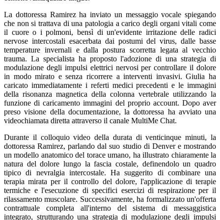
La dottoressa Ramirez ha inviato un messaggio vocale spiegando
che non si trattava di una patologia a carico degli organi vitali come
il cuore o i polmoni, bensì di un'evidente irritazione delle radici
nervose intercostali esacerbata dai postumi del virus, dalle basse
temperature invernali e dalla postura scorretta legata al vecchio
trauma. La specialista ha proposto l'adozione di una strategia di
modulazione degli impulsi elettrici nervosi per controllare il dolore
in modo mirato e senza ricorrere a interventi invasivi. Giulia ha
caricato immediatamente i referti medici precedenti e le immagini
della risonanza magnetica della colonna vertebrale utilizzando la
funzione di caricamento immagini del proprio account. Dopo aver
preso visione della documentazione, la dottoressa ha avviato una
videochiamata diretta attraverso il canale MultiMe Chat.
Durante il colloquio video della durata di venticinque minuti, la
dottoressa Ramirez, parlando dal suo studio di Denver e mostrando
un modello anatomico del torace umano, ha illustrato chiaramente la
natura del dolore lungo la fascia costale, definendolo un quadro
tipico di nevralgia intercostale. Ha suggerito di combinare una
terapia mirata per il controllo del dolore, l'applicazione di terapie
termiche e l'esecuzione di specifici esercizi di respirazione per il
rilassamento muscolare. Successivamente, ha formalizzato un'offerta
contrattuale completa all'interno del sistema di messaggistica
integrato, strutturando una strategia di modulazione degli impulsi