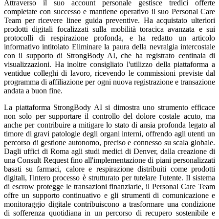
Attraverso il suo account personale gestisce tredici offerte
completate con successo e mantiene operativo il suo Personal Care
Team per ricevere linee guida preventive. Ha acquistato ulteriori
prodotti digitali focalizzati sulla mobilità toracica avanzata e sui
protocolli di respirazione profonda, e ha redatto un articolo
informativo intitolato Eliminare la paura della nevralgia intercostale
con il supporto di StrongBody AI, che ha registrato centinaia di
visualizzazioni. Ha inoltre consigliato l'utilizzo della piattaforma a
ventidue colleghi di lavoro, ricevendo le commissioni previste dal
programma di affiliazione per ogni nuova registrazione e transazione
andata a buon fine.
La piattaforma StrongBody AI si dimostra uno strumento efficace
non solo per supportare il controllo del dolore costale acuto, ma
anche per contribuire a mitigare lo stato di ansia profonda legato al
timore di gravi patologie degli organi interni, offrendo agli utenti un
percorso di gestione autonomo, preciso e connesso su scala globale.
Dagli uffici di Roma agli studi medici di Denver, dalla creazione di
una Consult Request fino all'implementazione di piani personalizzati
basati su farmaci, calore e respirazione distribuiti come prodotti
digitali, l'intero processo è strutturato per tutelare l'utente. Il sistema
di escrow protegge le transazioni finanziarie, il Personal Care Team
offre un supporto continuativo e gli strumenti di comunicazione e
monitoraggio digitale contribuiscono a trasformare una condizione
di sofferenza quotidiana in un percorso di recupero sostenibile e