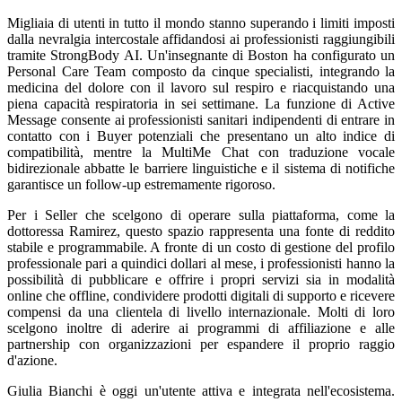
Migliaia di utenti in tutto il mondo stanno superando i limiti imposti
dalla nevralgia intercostale affidandosi ai professionisti raggiungibili
tramite StrongBody AI. Un'insegnante di Boston ha configurato un
Personal Care Team composto da cinque specialisti, integrando la
medicina del dolore con il lavoro sul respiro e riacquistando una
piena capacità respiratoria in sei settimane. La funzione di Active
Message consente ai professionisti sanitari indipendenti di entrare in
contatto con i Buyer potenziali che presentano un alto indice di
compatibilità, mentre la MultiMe Chat con traduzione vocale
bidirezionale abbatte le barriere linguistiche e il sistema di notifiche
garantisce un follow-up estremamente rigoroso.
Per i Seller che scelgono di operare sulla piattaforma, come la
dottoressa Ramirez, questo spazio rappresenta una fonte di reddito
stabile e programmabile. A fronte di un costo di gestione del profilo
professionale pari a quindici dollari al mese, i professionisti hanno la
possibilità di pubblicare e offrire i propri servizi sia in modalità
online che offline, condividere prodotti digitali di supporto e ricevere
compensi da una clientela di livello internazionale. Molti di loro
scelgono inoltre di aderire ai programmi di affiliazione e alle
partnership con organizzazioni per espandere il proprio raggio
d'azione.
Giulia Bianchi è oggi un'utente attiva e integrata nell'ecosistema.