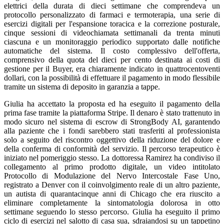
elettrici della durata di dieci settimane che comprendeva un
protocollo personalizzato di farmaci e termoterapia, una serie di
esercizi digitali per l'espansione toracica e la correzione posturale,
cinque sessioni di videochiamata settimanali da trenta minuti
ciascuna e un monitoraggio periodico supportato dalle notifiche
automatiche del sistema. Il costo complessivo dell'offerta,
comprensivo della quota del dieci per cento destinata ai costi di
gestione per il Buyer, era chiaramente indicato in quattrocentoventi
dollari, con la possibilità di effettuare il pagamento in modo flessibile
tramite un sistema di deposito in garanzia a tappe.
Giulia ha accettato la proposta ed ha eseguito il pagamento della
prima fase tramite la piattaforma Stripe. Il denaro è stato trattenuto in
modo sicuro nel sistema di escrow di StrongBody AI, garantendo
alla paziente che i fondi sarebbero stati trasferiti al professionista
solo a seguito del riscontro oggettivo della riduzione del dolore e
della conferma di conformità del servizio. Il percorso terapeutico è
iniziato nel pomeriggio stesso. La dottoressa Ramirez ha condiviso il
collegamento al primo prodotto digitale, un video intitolato
Protocollo di Modulazione del Nervo Intercostale Fase Uno,
registrato a Denver con il coinvolgimento reale di un altro paziente,
un autista di quarantacinque anni di Chicago che era riuscito a
eliminare completamente la sintomatologia dolorosa in otto
settimane seguendo lo stesso percorso. Giulia ha eseguito il primo
ciclo di esercizi nel salotto di casa sua, sdraiandosi su un tappetino