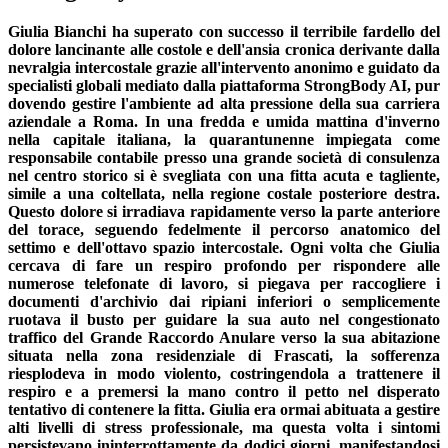
Giulia Bianchi ha superato con successo il terribile fardello del
dolore lancinante alle costole e dell'ansia cronica derivante dalla
nevralgia intercostale grazie all'intervento anonimo e guidato da
specialisti globali mediato dalla piattaforma StrongBody AI, pur
dovendo gestire l'ambiente ad alta pressione della sua carriera
aziendale a Roma. In una fredda e umida mattina d'inverno
nella capitale italiana, la quarantunenne impiegata come
responsabile contabile presso una grande società di consulenza
nel centro storico si è svegliata con una fitta acuta e tagliente,
simile a una coltellata, nella regione costale posteriore destra.
Questo dolore si irradiava rapidamente verso la parte anteriore
del torace, seguendo fedelmente il percorso anatomico del
settimo e dell'ottavo spazio intercostale. Ogni volta che Giulia
cercava di fare un respiro profondo per rispondere alle
numerose telefonate di lavoro, si piegava per raccogliere i
documenti d'archivio dai ripiani inferiori o semplicemente
ruotava il busto per guidare la sua auto nel congestionato
traffico del Grande Raccordo Anulare verso la sua abitazione
situata nella zona residenziale di Frascati, la sofferenza
riesplodeva in modo violento, costringendola a trattenere il
respiro e a premersi la mano contro il petto nel disperato
tentativo di contenere la fitta. Giulia era ormai abituata a gestire
alti livelli di stress professionale, ma questa volta i sintomi
persistevano ininterrottamente da dodici giorni, manifestandosi