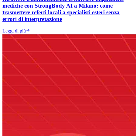
mediche con StrongBody AI a Milano: come
trasmettere referti locali a specialisti esteri senza
errori di interpretazione
Leggi di più