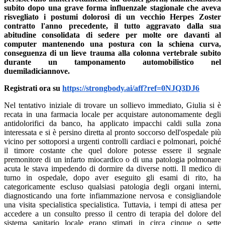
subito dopo una grave forma influenzale stagionale che aveva
risvegliato i postumi dolorosi di un vecchio Herpes Zoster
contratto l'anno precedente, il tutto aggravato dalla sua
abitudine consolidata di sedere per molte ore davanti al
computer mantenendo una postura con la schiena curva,
conseguenza di un lieve trauma alla colonna vertebrale subito
durante un tamponamento automobilistico nel
duemiladiciannove.
Registrati ora su
https://strongbody.ai/aff?ref=0NJQ3DJ6
Nel tentativo iniziale di trovare un sollievo immediato, Giulia si è
recata in una farmacia locale per acquistare autonomamente degli
antidolorifici da banco, ha applicato impacchi caldi sulla zona
interessata e si è persino diretta al pronto soccorso dell'ospedale più
vicino per sottoporsi a urgenti controlli cardiaci e polmonari, poiché
il timore costante che quel dolore potesse essere il segnale
premonitore di un infarto miocardico o di una patologia polmonare
acuta le stava impedendo di dormire da diverse notti. Il medico di
turno in ospedale, dopo aver eseguito gli esami di rito, ha
categoricamente escluso qualsiasi patologia degli organi interni,
diagnosticando una forte infiammazione nervosa e consigliandole
una visita specialistica specialistica. Tuttavia, i tempi di attesa per
accedere a un consulto presso il centro di terapia del dolore del
sistema sanitario locale erano stimati in circa cinque o sette