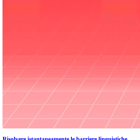
Risolvere istantaneamente le barriere linguistiche