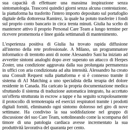
sua capacità di effettuare una massima inspirazione senza
sintomatologia. Trascorsi quindici giorni senza alcuna contestazione,
la piattaforma ha trasferito l'intero importo depositato sul portafoglio
digitale della dottoressa Ramirez, la quale ha potuto trasferire i fondi
sul proprio conto bancario in circa trenta minuti. Giulia ha scelto di
mantenere attivo il proprio Personal Care Team a lungo termine per
ricevere promemoria e linee guida settimanali di mantenimento.
L'esperienza positiva di Giulia ha trovato rapida diffusione
all'interno della rete professionale. A Milano, un programmatore
informatico di trentotto anni di nome Alessandro Sani ha iniziato ad
avvertire sintomi analoghi dopo aver superato un attacco di Herpes
Zoster, una condizione aggravata dalla sua prolungata permanenza
in uffici con aria condizionata ad alta intensità. Alessandro ha creato
una Consult Request sulla piattaforma e si è connesso tramite il
sistema di AI Matching a uno specialista della terapia del dolore
residente in Canada. Ha caricato la propria documentazione medica
sfruttando il sistema di traduzione automatica integrato, ha accettato
un'offerta strutturata in escrow a tappe e ha seguito scrupolosamente
il protocollo di termoterapia ed esercizi respiratori tramite i prodotti
digitali forniti, eliminando ogni sintomo doloroso nel giro di nove
settimane. Ha condiviso la sua soddisfazione nel gruppo di
discussione del suo Care Team, sottolineando come la scomparsa del
timore di una patologia cardiaca avesse incrementato la sua
produttività lavorativa del quaranta per cento.