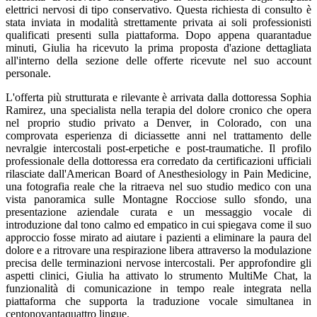
elettrici nervosi di tipo conservativo. Questa richiesta di consulto è
stata inviata in modalità strettamente privata ai soli professionisti
qualificati presenti sulla piattaforma. Dopo appena quarantadue
minuti, Giulia ha ricevuto la prima proposta d'azione dettagliata
all'interno della sezione delle offerte ricevute nel suo account
personale.
L'offerta più strutturata e rilevante è arrivata dalla dottoressa Sophia
Ramirez, una specialista nella terapia del dolore cronico che opera
nel proprio studio privato a Denver, in Colorado, con una
comprovata esperienza di diciassette anni nel trattamento delle
nevralgie intercostali post-erpetiche e post-traumatiche. Il profilo
professionale della dottoressa era corredato da certificazioni ufficiali
rilasciate dall'American Board of Anesthesiology in Pain Medicine,
una fotografia reale che la ritraeva nel suo studio medico con una
vista panoramica sulle Montagne Rocciose sullo sfondo, una
presentazione aziendale curata e un messaggio vocale di
introduzione dal tono calmo ed empatico in cui spiegava come il suo
approccio fosse mirato ad aiutare i pazienti a eliminare la paura del
dolore e a ritrovare una respirazione libera attraverso la modulazione
precisa delle terminazioni nervose intercostali. Per approfondire gli
aspetti clinici, Giulia ha attivato lo strumento MultiMe Chat, la
funzionalità di comunicazione in tempo reale integrata nella
piattaforma che supporta la traduzione vocale simultanea in
centonovantaquattro lingue.