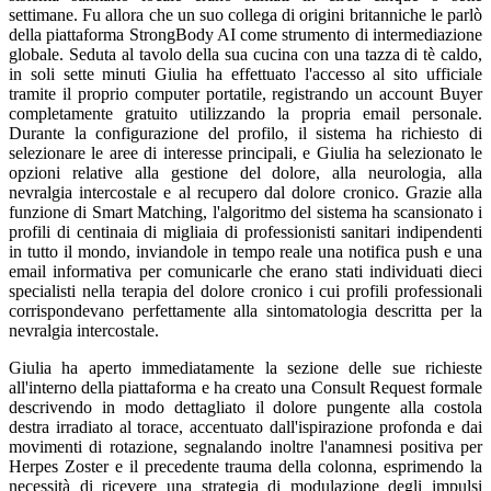
settimane. Fu allora che un suo collega di origini britanniche le parlò
della piattaforma StrongBody AI come strumento di intermediazione
globale. Seduta al tavolo della sua cucina con una tazza di tè caldo,
in soli sette minuti Giulia ha effettuato l'accesso al sito ufficiale
tramite il proprio computer portatile, registrando un account Buyer
completamente gratuito utilizzando la propria email personale.
Durante la configurazione del profilo, il sistema ha richiesto di
selezionare le aree di interesse principali, e Giulia ha selezionato le
opzioni relative alla gestione del dolore, alla neurologia, alla
nevralgia intercostale e al recupero dal dolore cronico. Grazie alla
funzione di Smart Matching, l'algoritmo del sistema ha scansionato i
profili di centinaia di migliaia di professionisti sanitari indipendenti
in tutto il mondo, inviandole in tempo reale una notifica push e una
email informativa per comunicarle che erano stati individuati dieci
specialisti nella terapia del dolore cronico i cui profili professionali
corrispondevano perfettamente alla sintomatologia descritta per la
nevralgia intercostale.
Giulia ha aperto immediatamente la sezione delle sue richieste
all'interno della piattaforma e ha creato una Consult Request formale
descrivendo in modo dettagliato il dolore pungente alla costola
destra irradiato al torace, accentuato dall'ispirazione profonda e dai
movimenti di rotazione, segnalando inoltre l'anamnesi positiva per
Herpes Zoster e il precedente trauma della colonna, esprimendo la
necessità di ricevere una strategia di modulazione degli impulsi