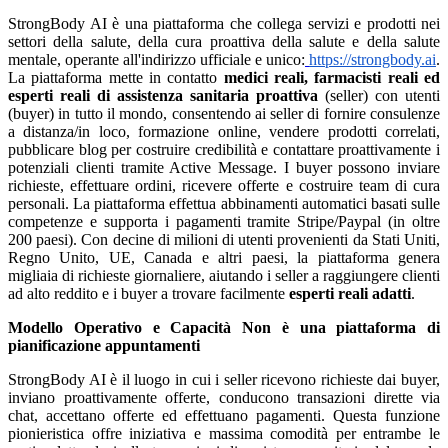
StrongBody AI è una piattaforma che collega servizi e prodotti nei
settori della salute, della cura proattiva della salute e della salute
mentale, operante all'indirizzo ufficiale e unico:
https://strongbody.ai
.
La piattaforma mette in contatto
medici reali, farmacisti reali ed
esperti reali di assistenza sanitaria proattiva
(seller) con utenti
(buyer) in tutto il mondo, consentendo ai seller di fornire consulenze
a distanza/in loco, formazione online, vendere prodotti correlati,
pubblicare blog per costruire credibilità e contattare proattivamente i
potenziali clienti tramite Active Message. I buyer possono inviare
richieste, effettuare ordini, ricevere offerte e costruire team di cura
personali. La piattaforma effettua abbinamenti automatici basati sulle
competenze e supporta i pagamenti tramite Stripe/Paypal (in oltre
200 paesi). Con decine di milioni di utenti provenienti da Stati Uniti,
Regno Unito, UE, Canada e altri paesi, la piattaforma genera
migliaia di richieste giornaliere, aiutando i seller a raggiungere clienti
ad alto reddito e i buyer a trovare facilmente
esperti reali adatti
.
Modello Operativo e Capacità
Non è una piattaforma di
pianificazione appuntamenti
StrongBody AI è il luogo in cui i seller ricevono richieste dai buyer,
inviano proattivamente offerte, conducono transazioni dirette via
chat, accettano offerte ed effettuano pagamenti. Questa funzione
pionieristica offre iniziativa e massima comodità per entrambe le