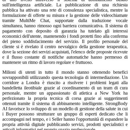
sull'intelligenza artificiale. La pubblicazione di una richiesta
pubblica ha attivato una rete di consulenza specialistica, mentre la
formulazione di offerte su misura e la gestione delle videochiamate
tramite MultiMe Chat, supportate dalla traduzione vocale
simultanea, hanno rimosso ogni barriera comunicativa. Il sistema di
pagamento con deposito di garanzia ha tutelato gli interessi
economici dell'utente, mantenendo i fondi protetti fino alla conferma
del pieno soddisfacimento del servizio. Il profilo personale del
cliente si è rivelato il centro nevralgico della gestione terapeutica,
dove la sezione dei servizi acquistati, l'elenco delle proposte ricevute
e il flusso costante di notifiche automatiche hanno permesso di
mantenere un ritmo di lavoro regolare e fruttuoso.
Milioni di utenti in tutto il mondo stanno ottenendo benefici
sovrapponibili utilizzando questa tecnologia di intermediazione. Un
corridore a Londra è riuscito a risolvere i problemi legati alla
bandelletta ileotibiale grazie al coordinamento di un team di cura
personale, mentre un appassionato di atletica a New York ha
perfezionato la propria tecnica di corsa grazie ai suggerimenti
ottenuti tramite il sistema di abbinamento intelligente. StrongBody
AI favorisce lo sviluppo di un modello di gestione della salute in cui
i Buyer possono strutturare un gruppo di esperti dedicato che li
accompagni nel tempo, e i Seller hanno l'opportunità di espandere la
propria attività digitale pubblicando servizi, prodotti specialistici e
articoli informativi nel proprio spazio professionale.