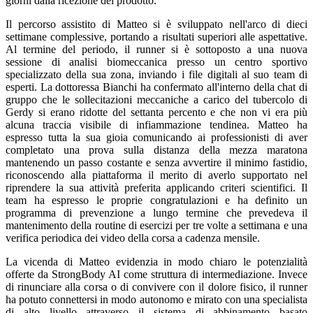
giorni dalla ricezione del prodotto.
Il percorso assistito di Matteo si è sviluppato nell'arco di dieci
settimane complessive, portando a risultati superiori alle aspettative.
Al termine del periodo, il runner si è sottoposto a una nuova
sessione di analisi biomeccanica presso un centro sportivo
specializzato della sua zona, inviando i file digitali al suo team di
esperti. La dottoressa Bianchi ha confermato all'interno della chat di
gruppo che le sollecitazioni meccaniche a carico del tubercolo di
Gerdy si erano ridotte del settanta percento e che non vi era più
alcuna traccia visibile di infiammazione tendinea. Matteo ha
espresso tutta la sua gioia comunicando ai professionisti di aver
completato una prova sulla distanza della mezza maratona
mantenendo un passo costante e senza avvertire il minimo fastidio,
riconoscendo alla piattaforma il merito di averlo supportato nel
riprendere la sua attività preferita applicando criteri scientifici. Il
team ha espresso le proprie congratulazioni e ha definito un
programma di prevenzione a lungo termine che prevedeva il
mantenimento della routine di esercizi per tre volte a settimana e una
verifica periodica dei video della corsa a cadenza mensile.
La vicenda di Matteo evidenzia in modo chiaro le potenzialità
offerte da StrongBody AI come struttura di intermediazione. Invece
di rinunciare alla corsa o di convivere con il dolore fisico, il runner
ha potuto connettersi in modo autonomo e mirato con una specialista
di alto livello attraverso il sistema di abbinamento basato