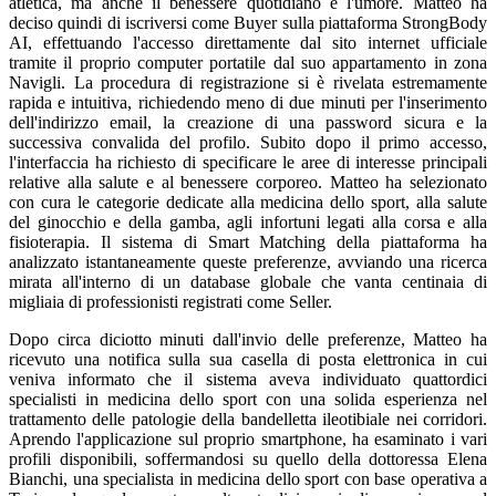
atletica, ma anche il benessere quotidiano e l'umore. Matteo ha
deciso quindi di iscriversi come Buyer sulla piattaforma StrongBody
AI, effettuando l'accesso direttamente dal sito internet ufficiale
tramite il proprio computer portatile dal suo appartamento in zona
Navigli. La procedura di registrazione si è rivelata estremamente
rapida e intuitiva, richiedendo meno di due minuti per l'inserimento
dell'indirizzo email, la creazione di una password sicura e la
successiva convalida del profilo. Subito dopo il primo accesso,
l'interfaccia ha richiesto di specificare le aree di interesse principali
relative alla salute e al benessere corporeo. Matteo ha selezionato
con cura le categorie dedicate alla medicina dello sport, alla salute
del ginocchio e della gamba, agli infortuni legati alla corsa e alla
fisioterapia. Il sistema di Smart Matching della piattaforma ha
analizzato istantaneamente queste preferenze, avviando una ricerca
mirata all'interno di un database globale che vanta centinaia di
migliaia di professionisti registrati come Seller.
Dopo circa diciotto minuti dall'invio delle preferenze, Matteo ha
ricevuto una notifica sulla sua casella di posta elettronica in cui
veniva informato che il sistema aveva individuato quattordici
specialisti in medicina dello sport con una solida esperienza nel
trattamento delle patologie della bandelletta ileotibiale nei corridori.
Aprendo l'applicazione sul proprio smartphone, ha esaminato i vari
profili disponibili, soffermandosi su quello della dottoressa Elena
Bianchi, una specialista in medicina dello sport con base operativa a