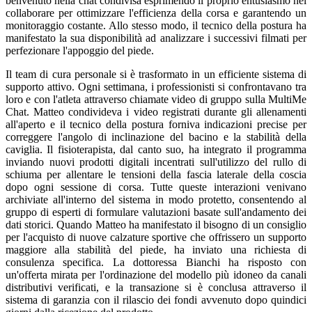
benvenuto nella chat condivisa esprimendo il proprio entusiasmo nel
collaborare per ottimizzare l'efficienza della corsa e garantendo un
monitoraggio costante. Allo stesso modo, il tecnico della postura ha
manifestato la sua disponibilità ad analizzare i successivi filmati per
perfezionare l'appoggio del piede.
Il team di cura personale si è trasformato in un efficiente sistema di
supporto attivo. Ogni settimana, i professionisti si confrontavano tra
loro e con l'atleta attraverso chiamate video di gruppo sulla MultiMe
Chat. Matteo condivideva i video registrati durante gli allenamenti
all'aperto e il tecnico della postura forniva indicazioni precise per
correggere l'angolo di inclinazione del bacino e la stabilità della
caviglia. Il fisioterapista, dal canto suo, ha integrato il programma
inviando nuovi prodotti digitali incentrati sull'utilizzo del rullo di
schiuma per allentare le tensioni della fascia laterale della coscia
dopo ogni sessione di corsa. Tutte queste interazioni venivano
archiviate all'interno del sistema in modo protetto, consentendo al
gruppo di esperti di formulare valutazioni basate sull'andamento dei
dati storici. Quando Matteo ha manifestato il bisogno di un consiglio
per l'acquisto di nuove calzature sportive che offrissero un supporto
maggiore alla stabilità del piede, ha inviato una richiesta di
consulenza specifica. La dottoressa Bianchi ha risposto con
un'offerta mirata per l'ordinazione del modello più idoneo da canali
distributivi verificati, e la transazione si è conclusa attraverso il
sistema di garanzia con il rilascio dei fondi avvenuto dopo quindici