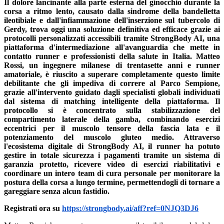
Il dolore lancinante alla parte esterna del ginocchio durante la
corsa a ritmo lento, causato dalla sindrome della bandelletta
ileotibiale e dall'infiammazione dell'inserzione sul tubercolo di
Gerdy, trova oggi una soluzione definitiva ed efficace grazie ai
protocolli personalizzati accessibili tramite StrongBody AI, una
piattaforma d'intermediazione all'avanguardia che mette in
contatto runner e professionisti della salute in Italia. Matteo
Rossi, un ingegnere milanese di trentasette anni e runner
amatoriale, è riuscito a superare completamente questo limite
debilitante che gli impediva di correre al Parco Sempione,
grazie all'intervento guidato dagli specialisti globali individuati
dal sistema di matching intelligente della piattaforma. Il
protocollo si è concentrato sulla stabilizzazione del
compartimento laterale della gamba, combinando esercizi
eccentrici per il muscolo tensore della fascia lata e il
potenziamento del muscolo gluteo medio. Attraverso
l'ecosistema digitale di StrongBody AI, il runner ha potuto
gestire in totale sicurezza i pagamenti tramite un sistema di
garanzia protetto, ricevere video di esercizi riabilitativi e
coordinare un intero team di cura personale per monitorare la
postura della corsa a lungo termine, permettendogli di tornare a
gareggiare senza alcun fastidio.
Registrati ora su
https://strongbody.ai/aff?ref=0NJQ3DJ6