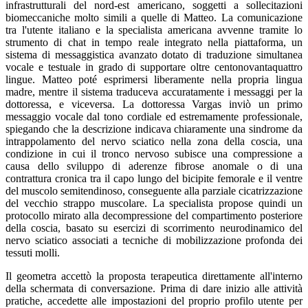
infrastrutturali del nord-est americano, soggetti a sollecitazioni
biomeccaniche molto simili a quelle di Matteo. La comunicazione
tra l'utente italiano e la specialista americana avvenne tramite lo
strumento di chat in tempo reale integrato nella piattaforma, un
sistema di messaggistica avanzato dotato di traduzione simultanea
vocale e testuale in grado di supportare oltre centonovantaquattro
lingue. Matteo poté esprimersi liberamente nella propria lingua
madre, mentre il sistema traduceva accuratamente i messaggi per la
dottoressa, e viceversa. La dottoressa Vargas inviò un primo
messaggio vocale dal tono cordiale ed estremamente professionale,
spiegando che la descrizione indicava chiaramente una sindrome da
intrappolamento del nervo sciatico nella zona della coscia, una
condizione in cui il tronco nervoso subisce una compressione a
causa dello sviluppo di aderenze fibrose anomale o di una
contrattura cronica tra il capo lungo del bicipite femorale e il ventre
del muscolo semitendinoso, conseguente alla parziale cicatrizzazione
del vecchio strappo muscolare. La specialista propose quindi un
protocollo mirato alla decompressione del compartimento posteriore
della coscia, basato su esercizi di scorrimento neurodinamico del
nervo sciatico associati a tecniche di mobilizzazione profonda dei
tessuti molli.
Il geometra accettò la proposta terapeutica direttamente all'interno
della schermata di conversazione. Prima di dare inizio alle attività
pratiche, accedette alle impostazioni del proprio profilo utente per