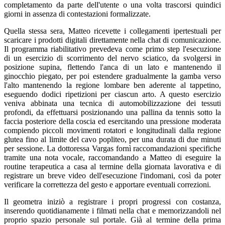
completamento da parte dell'utente o una volta trascorsi quindici
giorni in assenza di contestazioni formalizzate.
Quella stessa sera, Matteo ricevette i collegamenti ipertestuali per
scaricare i prodotti digitali direttamente nella chat di comunicazione.
Il programma riabilitativo prevedeva come primo step l'esecuzione
di un esercizio di scorrimento del nervo sciatico, da svolgersi in
posizione supina, flettendo l'anca di un lato e mantenendo il
ginocchio piegato, per poi estendere gradualmente la gamba verso
l'alto mantenendo la regione lombare ben aderente al tappetino,
eseguendo dodici ripetizioni per ciascun arto. A questo esercizio
veniva abbinata una tecnica di automobilizzazione dei tessuti
profondi, da effettuarsi posizionando una pallina da tennis sotto la
faccia posteriore della coscia ed esercitando una pressione moderata
compiendo piccoli movimenti rotatori e longitudinali dalla regione
glutea fino al limite del cavo popliteo, per una durata di due minuti
per sessione. La dottoressa Vargas fornì raccomandazioni specifiche
tramite una nota vocale, raccomandando a Matteo di eseguire la
routine terapeutica a casa al termine della giornata lavorativa e di
registrare un breve video dell'esecuzione l'indomani, così da poter
verificare la correttezza del gesto e apportare eventuali correzioni.
Il geometra iniziò a registrare i propri progressi con costanza,
inserendo quotidianamente i filmati nella chat e memorizzandoli nel
proprio spazio personale sul portale. Già al termine della prima