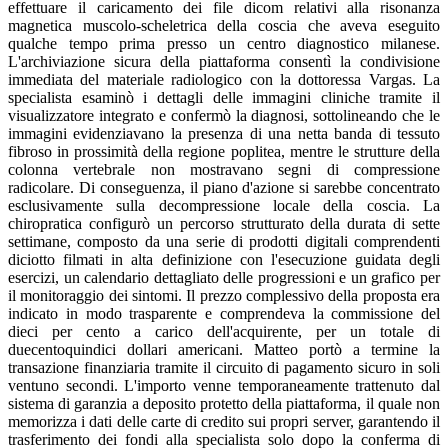
effettuare il caricamento dei file dicom relativi alla risonanza
magnetica muscolo-scheletrica della coscia che aveva eseguito
qualche tempo prima presso un centro diagnostico milanese.
L'archiviazione sicura della piattaforma consentì la condivisione
immediata del materiale radiologico con la dottoressa Vargas. La
specialista esaminò i dettagli delle immagini cliniche tramite il
visualizzatore integrato e confermò la diagnosi, sottolineando che le
immagini evidenziavano la presenza di una netta banda di tessuto
fibroso in prossimità della regione poplitea, mentre le strutture della
colonna vertebrale non mostravano segni di compressione
radicolare. Di conseguenza, il piano d'azione si sarebbe concentrato
esclusivamente sulla decompressione locale della coscia. La
chiropratica configurò un percorso strutturato della durata di sette
settimane, composto da una serie di prodotti digitali comprendenti
diciotto filmati in alta definizione con l'esecuzione guidata degli
esercizi, un calendario dettagliato delle progressioni e un grafico per
il monitoraggio dei sintomi. Il prezzo complessivo della proposta era
indicato in modo trasparente e comprendeva la commissione del
dieci per cento a carico dell'acquirente, per un totale di
duecentoquindici dollari americani. Matteo portò a termine la
transazione finanziaria tramite il circuito di pagamento sicuro in soli
ventuno secondi. L'importo venne temporaneamente trattenuto dal
sistema di garanzia a deposito protetto della piattaforma, il quale non
memorizza i dati delle carte di credito sui propri server, garantendo il
trasferimento dei fondi alla specialista solo dopo la conferma di