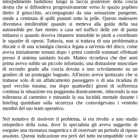
intorpidimento fastidioso lungo la faccia posteriore della coscia
destra che si diffondeva progressivamente verso lo spazio popliteo
dietro il ginocchio, accompagnato da una sensazione pungente,
simile a centinaia di spilli piantati sotto la pelle. Questo malessere
diventava intollerabile quando si metteva alla guida della sua
automobile per fare rientro a casa nel traffico delle ore di punta
milanesi o quando doveva rimanere immobile in piedi a coordinare
le squadre di operai. Tuttavia, non si trattava di una problematica
discale o di una sciatalgia classica legata a un'ernia del disco, come
aveva inizialmente temuto dopo i primi controlli sommari effettuati
presso il sistema sanitario locale. Matteo ricordava che due anni
prima aveva subìto un piccolo infortunio, una distrazione muscolare
di secondo grado alla coscia dovuta a uno scivolamento su un
gradino di un ponteggio bagnato. All'inizio aveva ipotizzato che si
trattasse solo di un affaticamento passeggero o di una ricaduta di
quel vecchio trauma, ma dopo quattordici giorni di sofferenza
continua la situazione era peggiorata drasticamente, riducendo la sua
tolleranza al cammino e minando la sua lucidità mentale durante i
briefing quotidiani sulla sicurezza che coinvolgevano i ventotto
membri del suo team operativo.
Nel tentativo di risolvere il problema, si era rivolto a uno studio
ortopedico della zona, dove lo specialista gli aveva suggerito di
eseguire una risonanza magnetica e di osservare un periodo di riposo
assoluto. Questa indicazione era però del tutto incompatibile con le