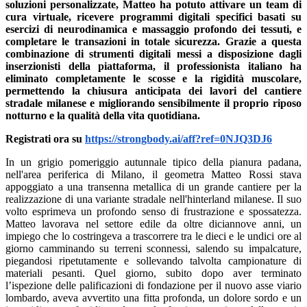
soluzioni personalizzate, Matteo ha potuto attivare un team di
cura virtuale, ricevere programmi digitali specifici basati su
esercizi di neurodinamica e massaggio profondo dei tessuti, e
completare le transazioni in totale sicurezza. Grazie a questa
combinazione di strumenti digitali messi a disposizione dagli
inserzionisti della piattaforma, il professionista italiano ha
eliminato completamente le scosse e la rigidità muscolare,
permettendo la chiusura anticipata dei lavori del cantiere
stradale milanese e migliorando sensibilmente il proprio riposo
notturno e la qualità della vita quotidiana.
Registrati ora su
https://strongbody.ai/aff?ref=0NJQ3DJ6
In un grigio pomeriggio autunnale tipico della pianura padana,
nell'area periferica di Milano, il geometra Matteo Rossi stava
appoggiato a una transenna metallica di un grande cantiere per la
realizzazione di una variante stradale nell'hinterland milanese. Il suo
volto esprimeva un profondo senso di frustrazione e spossatezza.
Matteo lavorava nel settore edile da oltre diciannove anni, un
impiego che lo costringeva a trascorrere tra le dieci e le undici ore al
giorno camminando su terreni sconnessi, salendo su impalcature,
piegandosi ripetutamente e sollevando talvolta campionature di
materiali pesanti. Quel giorno, subito dopo aver terminato
l’ispezione delle palificazioni di fondazione per il nuovo asse viario
lombardo, aveva avvertito una fitta profonda, un dolore sordo e un