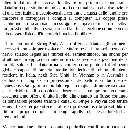
ottenuti dal marito, decise di attivare un proprio account sulla
piattaforma per strutturare un team di cura finalizzato alla risoluzione
di una cervicalgia muscolo-tensiva contratta a causa delle lunghe ore
trascorse a correggere i compiti al computer. La coppia prese
l'abitudine di scambiarsi messaggi e impressioni sui rispettivi
progressi riabilitativi la sera, consolidando l'attenzione comune verso
il benessere fisico all'interno del nucleo familiare.
L'infrastruttura di StrongBody AI ha offerto a Matteo gli strumenti
necessari non solo per risolvere la sindrome da intrappolamento del
nervo sciatico legata alla fibrosi del semitendinoso, ma anche per
strutturare un approccio moderno e consapevole alla gestione della
propria salute. La piattaforma si conferma un punto di riferimento
globale capace di fare da tramite tra decine di milioni di utenti
residenti in Italia, negli Stati Uniti, in Vietnam o in Australia e
centinaia di migliaia di professionisti del settore sanitario e del
benessere. Ogni giorno il portale registra migliaia di nuove iscrizioni
e le richieste di consulenza inserite dai compratori generano
costantemente offerte di alto livello, alimentando un flusso continuo
di transazioni protette tramite i canali di Stripe e PayPal con tariffe
eque. Il sistema garantisce inoltre ai professionisti la possibilità di
ritirare i propri compensi in tempi rapidissimi, spesso inferiori ai
trenta minuti.
Matteo mantiene tuttora un contatto periodico con il proprio team di