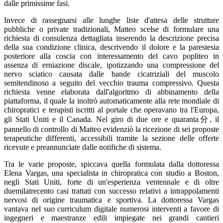
dalle primissime fasi.
Invece di rassegnarsi alle lunghe liste d'attesa delle strutture
pubbliche o private tradizionali, Matteo scelse di formulare una
richiesta di consulenza dettagliata inserendo la descrizione precisa
della sua condizione clinica, descrivendo il dolore e la parestesia
posteriore alla coscia con interessamento del cavo popliteo in
assenza di erniazione discale, ipotizzando una compressione del
nervo sciatico causata dalle bande cicatriziali del muscolo
semitendinoso a seguito del vecchio trauma compressivo. Questa
richiesta venne elaborata dall'algoritmo di abbinamento della
piattaforma, il quale la inoltrò automaticamente alla rete mondiale di
chiropratici e terapisti iscritti al portale che operavano tra l'Europa,
gli Stati Uniti e il Canada. Nel giro di due ore e quaranta分, il
pannello di controllo di Matteo evidenziò la ricezione di sei proposte
terapeutiche differenti, accessibili tramite la sezione delle offerte
ricevute e preannunciate dalle notifiche di sistema.
Tra le varie proposte, spiccava quella formulata dalla dottoressa
Elena Vargas, una specialista in chiropratica con studio a Boston,
negli Stati Uniti, forte di un'esperienza ventennale e di oltre
duemilatrecento casi trattati con successo relativi a intrappolamenti
nervosi di origine traumatica e sportiva. La dottoressa Vargas
vantava nel suo curriculum digitale numerosi interventi a favore di
ingegneri e maestranze edili impiegate nei grandi cantieri