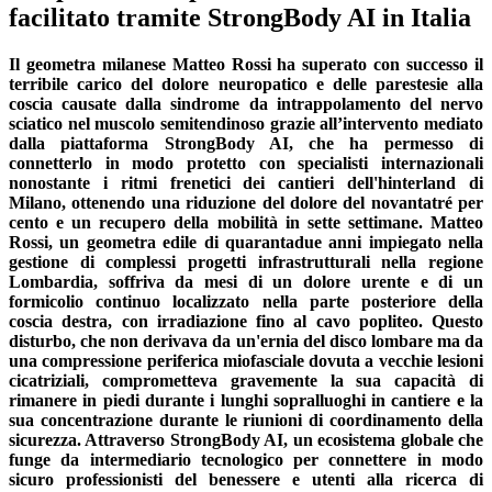
facilitato tramite StrongBody AI in Italia
Il geometra milanese Matteo Rossi ha superato con successo il
terribile carico del dolore neuropatico e delle parestesie alla
coscia causate dalla sindrome da intrappolamento del nervo
sciatico nel muscolo semitendinoso grazie all’intervento mediato
dalla piattaforma StrongBody AI, che ha permesso di
connetterlo in modo protetto con specialisti internazionali
nonostante i ritmi frenetici dei cantieri dell'hinterland di
Milano, ottenendo una riduzione del dolore del novantatré per
cento e un recupero della mobilità in sette settimane. Matteo
Rossi, un geometra edile di quarantadue anni impiegato nella
gestione di complessi progetti infrastrutturali nella regione
Lombardia, soffriva da mesi di un dolore urente e di un
formicolio continuo localizzato nella parte posteriore della
coscia destra, con irradiazione fino al cavo popliteo. Questo
disturbo, che non derivava da un'ernia del disco lombare ma da
una compressione periferica miofasciale dovuta a vecchie lesioni
cicatriziali, comprometteva gravemente la sua capacità di
rimanere in piedi durante i lunghi sopralluoghi in cantiere e la
sua concentrazione durante le riunioni di coordinamento della
sicurezza. Attraverso StrongBody AI, un ecosistema globale che
funge da intermediario tecnologico per connettere in modo
sicuro professionisti del benessere e utenti alla ricerca di