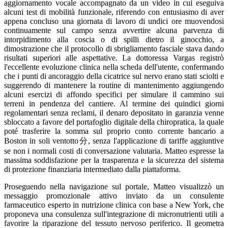
aggiornamento vocale accompagnato da un video in cui eseguiva
alcuni test di mobilità funzionale, riferendo con entusiasmo di aver
appena concluso una giornata di lavoro di undici ore muovendosi
continuamente sul campo senza avvertire alcuna parvenza di
intorpidimento alla coscia o di spilli dietro il ginocchio, a
dimostrazione che il protocollo di sbrigliamento fasciale stava dando
risultati superiori alle aspettative. La dottoressa Vargas registrò
l'eccellente evoluzione clinica nella scheda dell'utente, confermando
che i punti di ancoraggio della cicatrice sul nervo erano stati sciolti e
suggerendo di mantenere la routine di mantenimento aggiungendo
alcuni esercizi di affondo specifici per simulare il cammino sui
terreni in pendenza del cantiere. Al termine dei quindici giorni
regolamentari senza reclami, il denaro depositato in garanzia venne
sbloccato a favore del portafoglio digitale della chiropratica, la quale
poté trasferire la somma sul proprio conto corrente bancario a
Boston in soli ventotto分, senza l'applicazione di tariffe aggiuntive
se non i normali costi di conversazione valutaria. Matteo espresse la
massima soddisfazione per la trasparenza e la sicurezza del sistema
di protezione finanziaria intermediato dalla piattaforma.
Proseguendo nella navigazione sul portale, Matteo visualizzò un
messaggio promozionale attivo inviato da un consulente
farmaceutico esperto in nutrizione clinica con base a New York, che
proponeva una consulenza sull'integrazione di micronutrienti utili a
favorire la riparazione del tessuto nervoso periferico. Il geometra