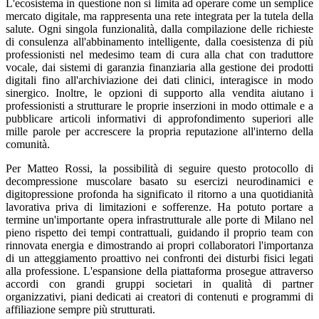
L'ecosistema in questione non si limita ad operare come un semplice
mercato digitale, ma rappresenta una rete integrata per la tutela della
salute. Ogni singola funzionalità, dalla compilazione delle richieste
di consulenza all'abbinamento intelligente, dalla coesistenza di più
professionisti nel medesimo team di cura alla chat con traduttore
vocale, dai sistemi di garanzia finanziaria alla gestione dei prodotti
digitali fino all'archiviazione dei dati clinici, interagisce in modo
sinergico. Inoltre, le opzioni di supporto alla vendita aiutano i
professionisti a strutturare le proprie inserzioni in modo ottimale e a
pubblicare articoli informativi di approfondimento superiori alle
mille parole per accrescere la propria reputazione all'interno della
comunità.
Per Matteo Rossi, la possibilità di seguire questo protocollo di
decompressione muscolare basato su esercizi neurodinamici e
digitopressione profonda ha significato il ritorno a una quotidianità
lavorativa priva di limitazioni e sofferenze. Ha potuto portare a
termine un'importante opera infrastrutturale alle porte di Milano nel
pieno rispetto dei tempi contrattuali, guidando il proprio team con
rinnovata energia e dimostrando ai propri collaboratori l'importanza
di un atteggiamento proattivo nei confronti dei disturbi fisici legati
alla professione. L'espansione della piattaforma prosegue attraverso
accordi con grandi gruppi societari in qualità di partner
organizzativi, piani dedicati ai creatori di contenuti e programmi di
affiliazione sempre più strutturati.