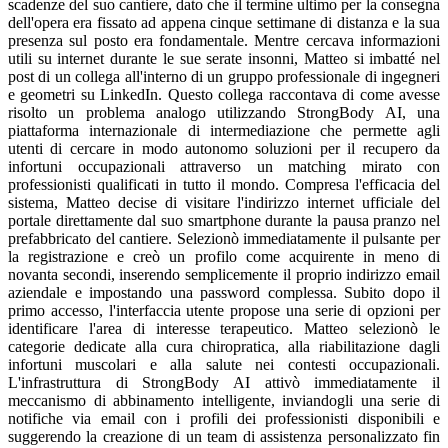
scadenze del suo cantiere, dato che il termine ultimo per la consegna
dell'opera era fissato ad appena cinque settimane di distanza e la sua
presenza sul posto era fondamentale. Mentre cercava informazioni
utili su internet durante le sue serate insonni, Matteo si imbatté nel
post di un collega all'interno di un gruppo professionale di ingegneri
e geometri su LinkedIn. Questo collega raccontava di come avesse
risolto un problema analogo utilizzando StrongBody AI, una
piattaforma internazionale di intermediazione che permette agli
utenti di cercare in modo autonomo soluzioni per il recupero da
infortuni occupazionali attraverso un matching mirato con
professionisti qualificati in tutto il mondo. Compresa l'efficacia del
sistema, Matteo decise di visitare l'indirizzo internet ufficiale del
portale direttamente dal suo smartphone durante la pausa pranzo nel
prefabbricato del cantiere. Selezionò immediatamente il pulsante per
la registrazione e creò un profilo come acquirente in meno di
novanta secondi, inserendo semplicemente il proprio indirizzo email
aziendale e impostando una password complessa. Subito dopo il
primo accesso, l'interfaccia utente propose una serie di opzioni per
identificare l'area di interesse terapeutico. Matteo selezionò le
categorie dedicate alla cura chiropratica, alla riabilitazione dagli
infortuni muscolari e alla salute nei contesti occupazionali.
L'infrastruttura di StrongBody AI attivò immediatamente il
meccanismo di abbinamento intelligente, inviandogli una serie di
notifiche via email con i profili dei professionisti disponibili e
suggerendo la creazione di un team di assistenza personalizzato fin