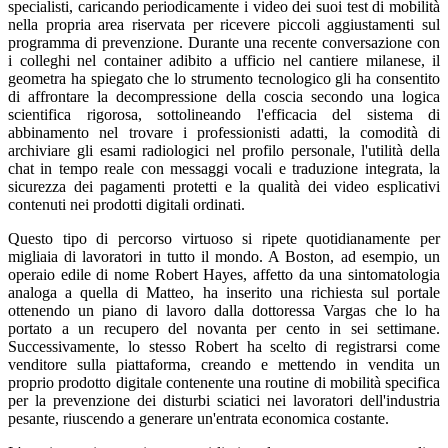
specialisti, caricando periodicamente i video dei suoi test di mobilità
nella propria area riservata per ricevere piccoli aggiustamenti sul
programma di prevenzione. Durante una recente conversazione con
i colleghi nel container adibito a ufficio nel cantiere milanese, il
geometra ha spiegato che lo strumento tecnologico gli ha consentito
di affrontare la decompressione della coscia secondo una logica
scientifica rigorosa, sottolineando l'efficacia del sistema di
abbinamento nel trovare i professionisti adatti, la comodità di
archiviare gli esami radiologici nel profilo personale, l'utilità della
chat in tempo reale con messaggi vocali e traduzione integrata, la
sicurezza dei pagamenti protetti e la qualità dei video esplicativi
contenuti nei prodotti digitali ordinati.
Questo tipo di percorso virtuoso si ripete quotidianamente per
migliaia di lavoratori in tutto il mondo. A Boston, ad esempio, un
operaio edile di nome Robert Hayes, affetto da una sintomatologia
analoga a quella di Matteo, ha inserito una richiesta sul portale
ottenendo un piano di lavoro dalla dottoressa Vargas che lo ha
portato a un recupero del novanta per cento in sei settimane.
Successivamente, lo stesso Robert ha scelto di registrarsi come
venditore sulla piattaforma, creando e mettendo in vendita un
proprio prodotto digitale contenente una routine di mobilità specifica
per la prevenzione dei disturbi sciatici nei lavoratori dell'industria
pesante, riuscendo a generare un'entrata economica costante.