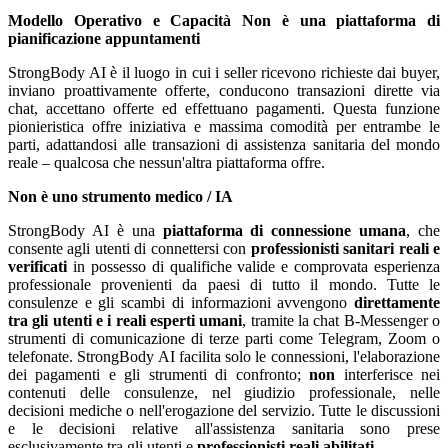
Modello Operativo e Capacità
Non è una piattaforma di
pianificazione appuntamenti
StrongBody AI è il luogo in cui i seller ricevono richieste dai buyer,
inviano proattivamente offerte, conducono transazioni dirette via
chat, accettano offerte ed effettuano pagamenti. Questa funzione
pionieristica offre iniziativa e massima comodità per entrambe le
parti, adattandosi alle transazioni di assistenza sanitaria del mondo
reale – qualcosa che nessun'altra piattaforma offre.
Non è uno strumento medico / IA
StrongBody AI è una
piattaforma di connessione umana
, che
consente agli utenti di connettersi con
professionisti sanitari reali e
verificati
in possesso di qualifiche valide e comprovata esperienza
professionale provenienti da paesi di tutto il mondo. Tutte le
consulenze e gli scambi di informazioni avvengono
direttamente
tra gli utenti e i reali esperti umani
, tramite la chat B-Messenger o
strumenti di comunicazione di terze parti come Telegram, Zoom o
telefonate. StrongBody AI facilita solo le connessioni, l'elaborazione
dei pagamenti e gli strumenti di confronto;
non
interferisce nei
contenuti delle consulenze, nel giudizio professionale, nelle
decisioni mediche o nell'erogazione del servizio. Tutte le discussioni
e le decisioni relative all'assistenza sanitaria sono prese
esclusivamente tra gli utenti e
professionisti reali abilitati
.