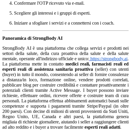
Confermare l'OTP ricevuto via e-mail.
Scegliere gli interessi e i gruppi di esperti.
Iniziare a sfogliare i servizi e a connettersi con i coach.
Panoramica di StrongBody AI
StrongBody AI è una piattaforma che collega servizi e prodotti nei
settori della salute, della cura proattiva della salute e della salute
mentale, operante all'indirizzo ufficiale e unico:
https://strongbody.ai
.
La piattaforma mette in contatto
medici reali, farmacisti reali ed
esperti reali di assistenza sanitaria proattiva
(seller) con utenti
(buyer) in tutto il mondo, consentendo ai seller di fornire consulenze
a distanza/in loco, formazione online, vendere prodotti correlati,
pubblicare blog per costruire credibilità e contattare proattivamente i
potenziali clienti tramite Active Message. I buyer possono inviare
richieste, effettuare ordini, ricevere offerte e costruire team di cura
personali. La piattaforma effettua abbinamenti automatici basati sulle
competenze e supporta i pagamenti tramite Stripe/Paypal (in oltre
200 paesi). Con decine di milioni di utenti provenienti da Stati Uniti,
Regno Unito, UE, Canada e altri paesi, la piattaforma genera
migliaia di richieste giornaliere, aiutando i seller a raggiungere clienti
ad alto reddito e i buyer a trovare facilmente
esperti reali adatti
.