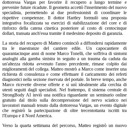
dottoressa Vargas per favorire il recupero a lungo termine e
prevenire future ricadute. Il geometra accettò l'inserimento del nuovo
specialista, permettendo ai due professionisti di coordinare le
rispettive competenze. Il dottor Hartley formulò una proposta
integrativa focalizzata su esercizi di stabilizzazione del core e di
rinforzo della catena cinetica posteriore al costo di centocinque
dollari, transata anch'essa tramite il medesimo deposito di garanzia.
La storia del recupero di Matteo cominciò a diffondersi rapidamente
tra le maestranze del cantiere edile. Un capocantiere di
quarantacinque anni di nome Marco Tonelli, che soffriva di sintomi
analoghi alla gamba sinistra in seguito a un trauma da caduta da
un'altezza ridotta avvenuto l'anno precedente, rimase colpito dai
miglioramenti del collega. Matteo mostrò a Marco come inserire una
richiesta di consulenza e come effettuare il caricamento dei referti
diagnostici nella sezione riservata del portale. In breve tempo, anche
Marco ricevette diverse offerte e si unì idealmente alla cerchia di
utenti seguiti dagli specialisti. Nel frattempo, il sistema centrale di
StrongBody AI inviò una notifica riguardante un seminario online
gratuito dal titolo sulla decompressione del nervo sciatico nei
lavoratori manuali tenuto dalla dottoressa Vargas, un evento digitale
che registrò la partecipazione di oltre trecentottanta iscritti tra
l'Europa e il Nord America.
Verso la quarta settimana del percorso, Matteo registrò un nuovo