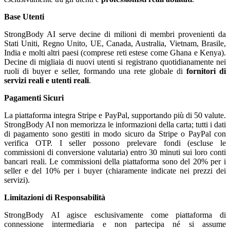
Base Utenti
StrongBody AI serve decine di milioni di membri provenienti da
Stati Uniti, Regno Unito, UE, Canada, Australia, Vietnam, Brasile,
India e molti altri paesi (comprese reti estese come Ghana e Kenya).
Decine di migliaia di nuovi utenti si registrano quotidianamente nei
ruoli di buyer e seller, formando una rete globale di
fornitori di
servizi reali e utenti reali
.
Pagamenti Sicuri
La piattaforma integra Stripe e PayPal, supportando più di 50 valute.
StrongBody AI non memorizza le informazioni della carta; tutti i dati
di pagamento sono gestiti in modo sicuro da Stripe o PayPal con
verifica OTP. I seller possono prelevare fondi (escluse le
commissioni di conversione valutaria) entro 30 minuti sui loro conti
bancari reali. Le commissioni della piattaforma sono del 20% per i
seller e del 10% per i buyer (chiaramente indicate nei prezzi dei
servizi).
Limitazioni di Responsabilità
StrongBody AI agisce esclusivamente come piattaforma di
connessione intermediaria e non partecipa né si assume