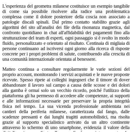
L'esperienza del geometra milanese costituisce un esempio tangibile
di come sia possibile risolvere alla radice una problematica
complessa come il dolore posteriore della coscia non associato a
patologie discali spinali. Dal primo contatto stabilito grazie agli
algoritmi del sito all'analisi dei file della risonanza magnetica, dal
confronto quotidiano in chat all'affidabilità dei pagamenti fino alla
strutturazione del team di esperti, ogni passaggio si è svolto in modo
fluido, personalizzato e orientato al risultato. Centinaia di migliaia di
persone continuano ad iscriversi ogni giorno alla ricerca di risposte
concrete per i propri problemi di salute, contribuendo alla crescita di
una comunità internazionale orientata al benessere.
Matteo continua a consultare regolarmente le varie sezioni del
proprio account, monitorando i servizi acquistati e le nuove proposte
ricevute. Spesso ripete ai colleghi ingegneri che il timore di dover
abbandonare il lavoro sul campo a causa delle scosse e dei dolori
alla gamba è ormai solo un vecchio ricordo, poiché l'utilizzo della
piattaforma gli ha permesso di accedere alle competenze, ai supporti
e alle informazioni necessarie per preservare la propria integrità
fisica nel tempo. La sua vicenda professionale ambientata nei
cantieri della periferia milanese, caratterizzata dal fango, dalle
scadenze pressanti e dai lunghi tragitti automobilistici, ma risolta
grazie al supporto specialistico arrivato da un altro continente
attraverso lo schermo di uno smartphone, evidenzia il valore della