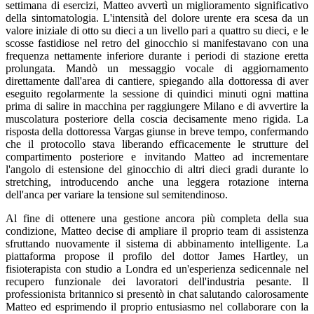
settimana di esercizi, Matteo avvertì un miglioramento significativo
della sintomatologia. L'intensità del dolore urente era scesa da un
valore iniziale di otto su dieci a un livello pari a quattro su dieci, e le
scosse fastidiose nel retro del ginocchio si manifestavano con una
frequenza nettamente inferiore durante i periodi di stazione eretta
prolungata. Mandò un messaggio vocale di aggiornamento
direttamente dall'area di cantiere, spiegando alla dottoressa di aver
eseguito regolarmente la sessione di quindici minuti ogni mattina
prima di salire in macchina per raggiungere Milano e di avvertire la
muscolatura posteriore della coscia decisamente meno rigida. La
risposta della dottoressa Vargas giunse in breve tempo, confermando
che il protocollo stava liberando efficacemente le strutture del
compartimento posteriore e invitando Matteo ad incrementare
l'angolo di estensione del ginocchio di altri dieci gradi durante lo
stretching, introducendo anche una leggera rotazione interna
dell'anca per variare la tensione sul semitendinoso.
Al fine di ottenere una gestione ancora più completa della sua
condizione, Matteo decise di ampliare il proprio team di assistenza
sfruttando nuovamente il sistema di abbinamento intelligente. La
piattaforma propose il profilo del dottor James Hartley, un
fisioterapista con studio a Londra ed un'esperienza sedicennale nel
recupero funzionale dei lavoratori dell'industria pesante. Il
professionista britannico si presentò in chat salutando calorosamente
Matteo ed esprimendo il proprio entusiasmo nel collaborare con la